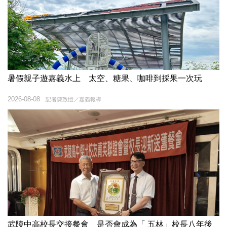
暑假親子遊嘉義水上 太空、糖果、咖啡到採果一次玩
2026-08-08
記者陳致愷／嘉義報導
武陵中高校長交接餐會 是否會成為「 五林」校長八年後