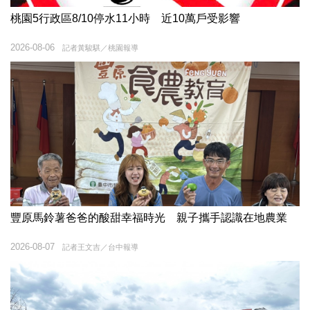
桃園5行政區8/10停水11小時 近10萬戶受影響
2026-08-06
記者黃駿騏／桃園報導
豐原馬鈴薯爸爸的酸甜幸福時光 親子攜手認識在地農業
2026-08-07
記者王文吉／台中報導