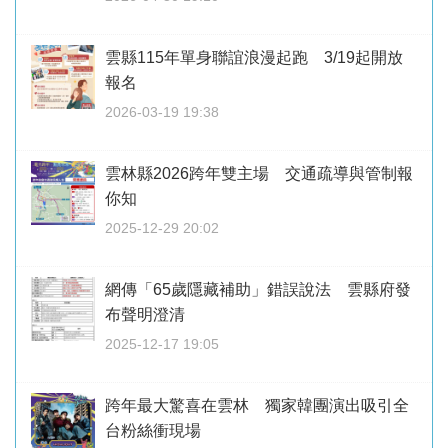
雲縣115年單身聯誼浪漫起跑 3/19起開放
報名
2026-03-19 19:38
雲林縣2026跨年雙主場 交通疏導與管制報
你知
2025-12-29 20:02
網傳「65歲隱藏補助」錯誤說法 雲縣府發
布聲明澄清
2025-12-17 19:05
跨年最大驚喜在雲林 獨家韓團演出吸引全
台粉絲衝現場