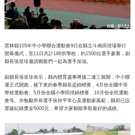
雲林縣105年中小學聯合運動會9日在縣立斗南田徑場舉行
開幕儀式，至11日共計188所學校，約1500位選手參賽，副
縣長張皇珍邀請鄉親們一起為選手加油。
副縣長張皇珍表示，縣內體育盛事將接二連三展開，中小聯
運正式開跑，接下來的春季縣長盃錦標賽，4月份全國中等
學校運動會、5月份全國小學田徑錦標賽、10月份全民運動
會等。亦勉勵所有選手保持平常心及運動家風範，縣府已設
置破紀錄獎金5000元，希望大家都能爭取最好的成績。