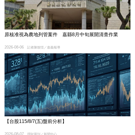
原核准視為農地列管案件 嘉縣8月中旬展開清查作業
2026-08-06
記者陳致愷／嘉義報導
【台股115/8/7(五)盤前分析】
2026-08-07
理財周刊／新聞中心