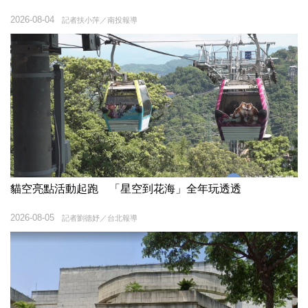
2026-08-04
記者扶小萍／南投報導
貓空亮點活動起跑 「星空到花海」全年玩透透
2026-08-05
記者劉德妤／台北報導