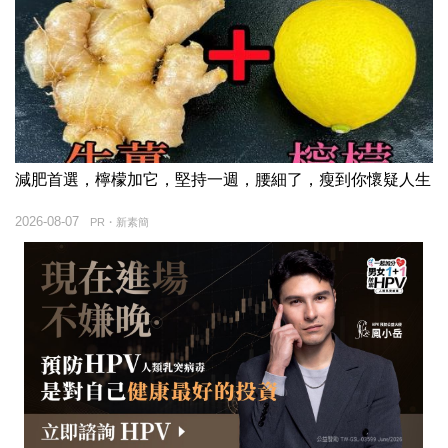
減肥首選，檸檬加它，堅持一週，腰細了，瘦到你懷疑人生
2026-08-07
PR・新素簡