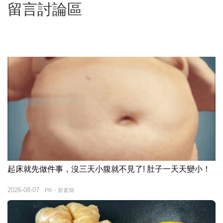
留言討論區
起床就先做件事，沒三天小腹就不見了! 肚子一天天變小！
2026-08-07
PR・新素簡