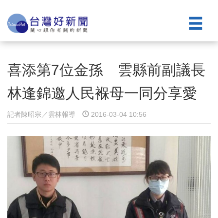
喜添第7位金孫 雲縣前副議長
林逢錦邀人民褓母一同分享愛
記者陳昭宗／雲林報導
2016-03-04 10:56