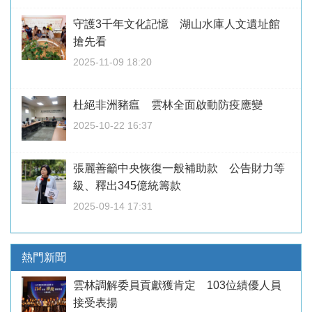
守護3千年文化記憶 湖山水庫人文遺址館
搶先看
2025-11-09 18:20
杜絕非洲豬瘟 雲林全面啟動防疫應變
2025-10-22 16:37
張麗善籲中央恢復一般補助款 公告財力等
級、釋出345億統籌款
2025-09-14 17:31
熱門新聞
雲林調解委員貢獻獲肯定 103位績優人員
接受表揚