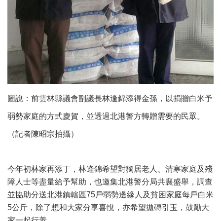
圖說：前雲林縣議會副議長林逢錦添得金孫，以捐贈白米予
弱勢家庭的方式慶賀，並透過北港警方轉贈需要的民眾。
（記者陳昭宗拍攝）
今年初林家再添丁，林逢錦希望對獨居老人、清寒家庭及殘
障人士等盡量給予幫助，也邀集北港警分局共襄盛舉，調查
並協助分送北港鎮轄區75戶弱勢邊緣人及貧困家庭每戶白米
5公斤，除了想和大家分享喜悅，亦希望拋磚引玉，鼓勵大
家一起行善。