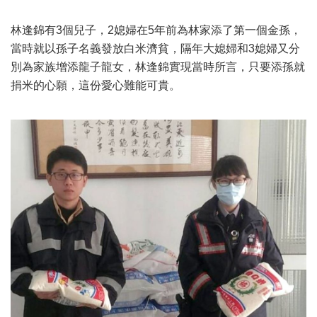
林逢錦有3個兒子，2媳婦在5年前為林家添了第一個金孫，
當時就以孫子名義發放白米濟貧，隔年大媳婦和3媳婦又分
別為家族增添龍子龍女，林逢錦實現當時所言，只要添孫就
捐米的心願，這份愛心難能可貴。