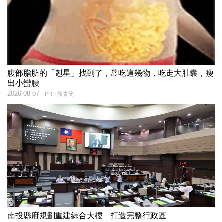
腹部脂肪的「剋星」找到了，常吃這幾物，吃走大肚囊，瘦
出小蠻腰
2026-08-07
PR・新素簡
南投縣府規劃重建綜合大樓 打造完整行政區