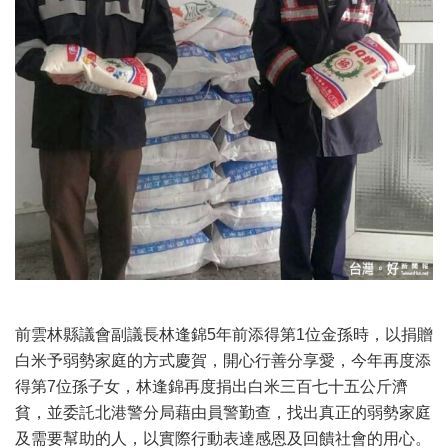
前雲林縣議會副議長林逢錦5年前添得第1位金孫時，以捐贈
白米予弱勢家庭的方式慶賀，開心行善分享愛，今年再度添
得第7位孫子女，林逢錦再度捐出白米三百七十五公斤濟
貧，並委託北港警分局藉由員警勤查，找出真正的弱勢家庭
及需要幫助的人，以實際行動表達感恩及回饋社會的用心。