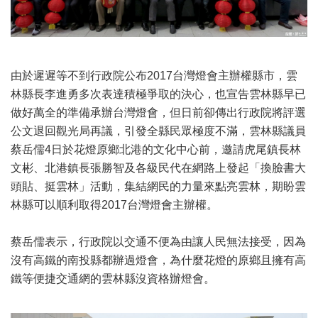
由於遲遲等不到行政院公布2017台灣燈會主辦權縣市，雲
林縣長李進勇多次表達積極爭取的決心，也宣告雲林縣早已
做好萬全的準備承辦台灣燈會，但日前卻傳出行政院將評選
公文退回觀光局再議，引發全縣民眾極度不滿，雲林縣議員
蔡岳儒4日於花燈原鄉北港的文化中心前，邀請虎尾鎮長林
文彬、北港鎮長張勝智及各級民代在網路上發起「換臉書大
頭貼、挺雲林」活動，集結網民的力量來點亮雲林，期盼雲
林縣可以順利取得2017台灣燈會主辦權。
蔡岳儒表示，行政院以交通不便為由讓人民無法接受，因為
沒有高鐵的南投縣都辦過燈會，為什麼花燈的原鄉且擁有高
鐵等便捷交通網的雲林縣沒資格辦燈會。