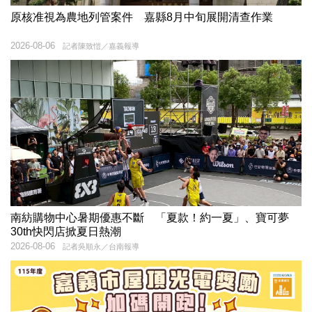
原核准視為農地列管案件 嘉縣8月中旬展開清查作業
2026-08-06
記者陳致愷／嘉義報導
南紡購物中心暑期優惠不斷 「夏款！約一夏」、寶可夢
30th快閃店掀夏日熱潮
2026-08-06
記者吳順永／台南報導