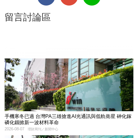
留言討論區
手機寒冬已過 台灣PA三雄搶進AI光通訊與低軌衛星 砷化鎵
磷化銦掀新一波材料革命
2026-08-07
理財周刊／新聞中心