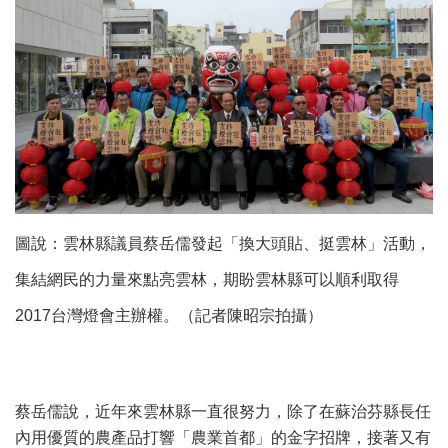
圖說：雲林縣議員蔡岳儒發起「換大頭貼、挺雲林」活動，
集結網民的力量來點亮雲林，期盼雲林縣可以順利取得
2017台灣燈會主辦權。（記者陳昭宗拍攝）
蔡岳儒說，近年來雲林縣一直很努力，除了在蘇治芬縣長任
內用優質的農產品打響「農業首都」的金字招牌，接著又有