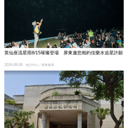
英仙座流星雨8/15璀璨登場 屏東邀您相約佳樂水追星許願
2026-08-08
地方中心／屏東報導