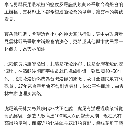
李進勇縣長用最積極的態度及嚴謹的規劃來爭取台灣燈會的
主辦權，雲林縣上下都希望透過燈會的舉辦，讓雲林的美被
看見。
蔡岳儒強調，希望透過小小的換大頭貼行動，讓中央政府看
見雲林縣民爭取主辦燈會的決心，更希望其他縣市的民眾一
起參與，為雲林加油。
北港鎮長張勝智指出，北港是花燈原鄉，也是台灣花燈的發
源地，在清朝時期廟宇街道就已處處掛燈，到民國40~50年
代，北港花燈衍然成為台灣燈節的象徵，吸引全國民眾前來
觀賞，27年來台灣燈會不曾到過雲林，依公平性而論，由雲
林主辦也理所當然。
虎尾鎮長林文彬與鎮代林武正也說，虎尾有辦理過農業博覽
會的經驗，創造人數高達100萬人次的觀光人潮，現在又有
高鐵的便利，而鄰近的北港鎮是花燈的原鄉，傳統花燈工藝