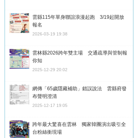
雲縣115年單身聯誼浪漫起跑 3/19起開放
報名
2026-03-19 19:38
雲林縣2026跨年雙主場 交通疏導與管制報
你知
2025-12-29 20:02
網傳「65歲隱藏補助」錯誤說法 雲縣府發
布聲明澄清
2025-12-17 19:05
跨年最大驚喜在雲林 獨家韓團演出吸引全
台粉絲衝現場