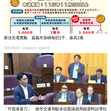
屋頂光電獎勵 嘉義市加碼每瓩2千、最高2萬
2026-08-04
記者陳致愷／嘉義報導
「竹篙湊菜刀」 桃市交通局駁余信憲議員用錯資料誤導社