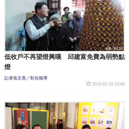
低收戶不再望燈興嘆 邱建富免費為弱勢點
燈
記者張文熹／彰化報導
2016-01-19 10:40