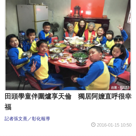
田頭學童伴圍爐享天倫 獨居阿嬤直呼很幸
福
記者張文熹／彰化報導
2016-01-15 10:50