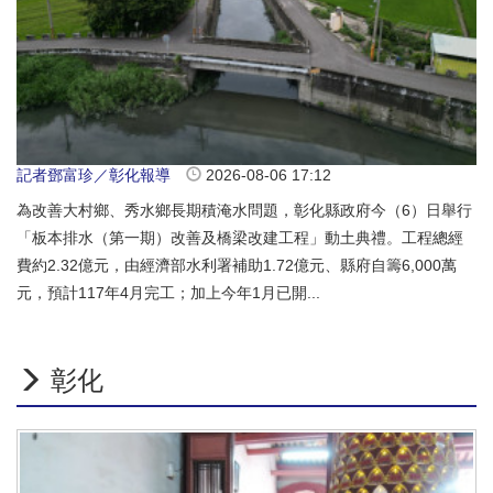
記者鄧富珍／彰化報導
2026-08-06 17:12
為改善大村鄉、秀水鄉長期積淹水問題，彰化縣政府今（6）日舉行
「板本排水（第一期）改善及橋梁改建工程」動土典禮。工程總經
費約2.32億元，由經濟部水利署補助1.72億元、縣府自籌6,000萬
元，預計117年4月完工；加上今年1月已開...
彰化