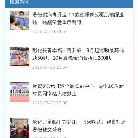
推薦新聞
暑假腸病毒升溫！1歲童睡夢反覆肌抽躍送
醫 醫籲留意重症警訊
2026-08-04 14:57
彰化長青幸福卡再升級 8月起運動最高補
助50點、10月農漁會消費折抵200點
2026-07-23 15:54
斥資3億元打造全齡照顧中心 彰化民族新
村長照衛福大樓動土
2026-07-20 15:00
彰化兒童藝術節開跑 《來喫茶》迎賓打造
暑假藝文盛宴