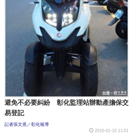
避免不必要糾紛 彰化監理站辦動產擔保交
易登記
記者張文熹／彰化報導
2016-01-15 11:01