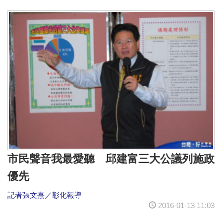
市民聲音我最愛聽 邱建富三大公議列施政
優先
記者張文熹／彰化報導
2016-01-13 11:03