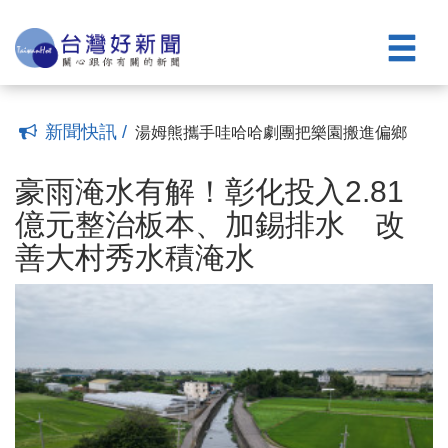
當代繪畫個展登場
彰化啟動獨居老人大訪查 720名關懷員2
(14:28)
年訪遍5.2萬戶
少子化時代地方出招！彰化市未婚聯誼6年
(14:13)
促成10對新人 今年再推解謎交友
逛市集學法治 彰檢推廣反賄打詐反毒觀
(13:50)
念 提升全民防罪力
彰化市立管弦樂團赴紐西蘭演出 以音樂
(22:31)
外交傳遞台灣之聲
4棟日式穀倉重現風華 田中歷史建築修復
(20:05)
新聞快訊 /
竣工打造文化新亮點
湯姆熊攜手哇哈哈劇團把樂園搬進偏鄉
(16:18)
陪伴家扶兒童歡樂過暑假
豪雨淹水有解！彰化投入2.81億元整治板
(23:36)
本、加錫排水 改善大村秀水積淹水
國民黨同志介紹會巡迴大村、永靖 魏平
豪雨淹水有解！彰化投入2.81
(17:12)
政率議員盼翻轉彰化打造新局
榮服處榮欣志工義剪送愛 吃剉冰消暑歡
(16:17)
億元整治板本、加錫排水 改
慶父親節
彰濱秀傳20周年深耕人文藝術 瀰力村男
(16:16)
善大村秀水積淹水
當代繪畫個展登場
彰化啟動獨居老人大訪查 720名關懷員2
(14:28)
年訪遍5.2萬戶
少子化時代地方出招！彰化市未婚聯誼6年
(14:13)
促成10對新人 今年再推解謎交友
逛市集學法治 彰檢推廣反賄打詐反毒觀
(13:50)
念 提升全民防罪力
彰化市立管弦樂團赴紐西蘭演出 以音樂
(22:31)
外交傳遞台灣之聲
4棟日式穀倉重現風華 田中歷史建築修復
(20:05)
竣工打造文化新亮點
湯姆熊攜手哇哈哈劇團把樂園搬進偏鄉
(16:18)
陪伴家扶兒童歡樂過暑假
(23:36)