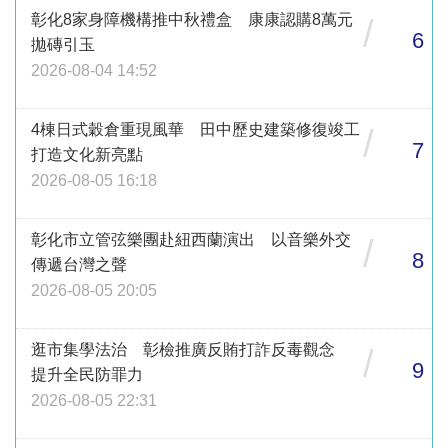
彰化8家身障機構推中秋禮盒 康康認購8萬元
/
6
拋磚引玉
2026-08-04 14:52
4棟日式穀倉重現風華 田中歷史建築修復竣工
/
7
打造文化新亮點
2026-08-05 16:18
彰化市立管弦樂團赴紐西蘭演出 以音樂外交
/
8
傳遞台灣之聲
2026-08-05 20:05
逛市集學法治 彰檢推廣反賄打詐反毒觀念
/
9
提升全民防罪力
2026-08-05 22:31