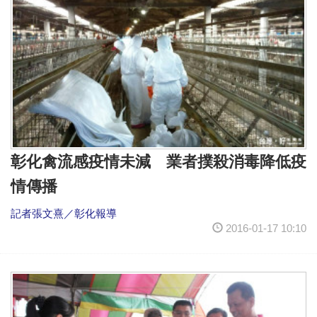
彰化禽流感疫情未減 業者撲殺消毒降低疫
情傳播
記者張文熹／彰化報導
2016-01-17 10:10