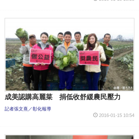
成美認購高麗菜 捐低收舒緩農民壓力
記者張文熹／彰化報導
2016-01-15 10:54