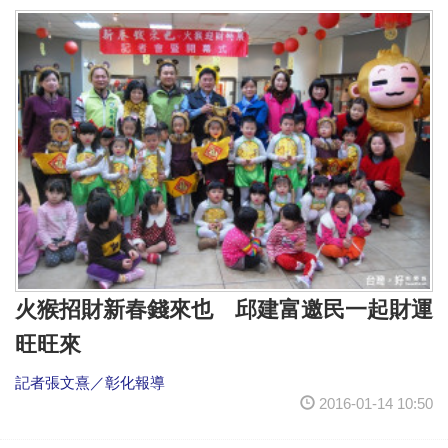
火猴招財新春錢來也 邱建富邀民一起財運
旺旺來
記者張文熹／彰化報導
2016-01-14 10:50