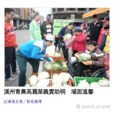
溪州青農高麗菜義賣助弱 場面溫馨
記者張文熹／彰化報導
2016-01-13 10:59