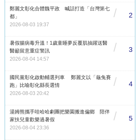
鄭麗文彰化合體魏平政 喊話打造「台灣第七
/
2
都」
2026-08-03 19:37
暑假腸病毒升溫！1歲童睡夢反覆肌抽躍送醫
/
3
醫籲留意重症警訊
2026-08-04 14:57
國民黨彰化啟動輔選列車 鄭麗文以「龜兔賽
/
4
跑」比喻彰化縣長選情
2026-08-03 20:42
湯姆熊攜手哇哈哈劇團把樂園搬進偏鄉 陪伴
/
5
家扶兒童歡樂過暑假
2026-08-04 23:36