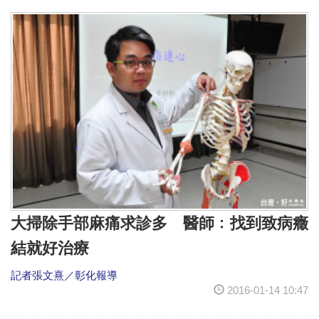
大掃除手部麻痛求診多 醫師﹕找到致病癥
結就好治療
記者張文熹／彰化報導
2016-01-14 10:47