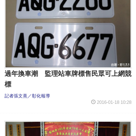
過年換車潮 監理站車牌標售民眾可上網競
標
記者張文熹／彰化報導
2016-01-18 10:28