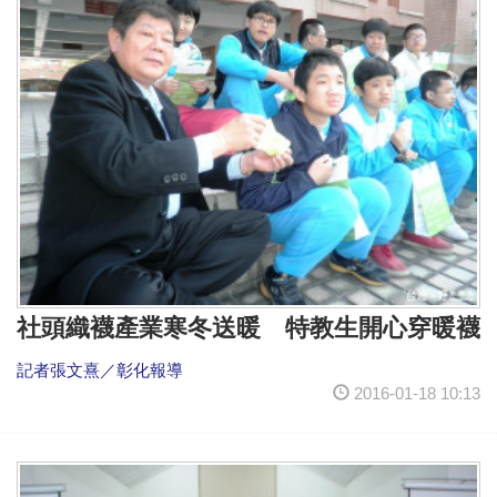
社頭織襪產業寒冬送暖 特教生開心穿暖襪
記者張文熹／彰化報導
2016-01-18 10:13