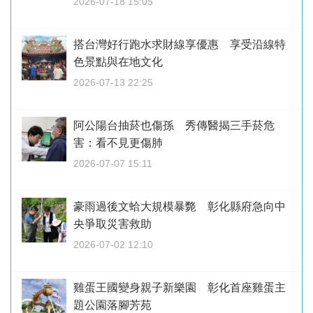
2026-07-18 15:05
搭台灣好行跑水求財線享優惠 享受沿線特
色景點與在地文化
2026-07-13 22:25
阿公陽台抽菸也傷孫 秀傳醫揭三手菸危
害：看不見更傷肺
2026-07-07 15:11
豪雨過後文蛤大規模暴斃 彰化縣府急向中
央爭取災害救助
2026-07-02 12:10
雞蛋王國變身親子新樂園 彰化首座雞蛋主
題公園落腳芳苑