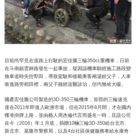
目前尚罕見在道路上行駛的宏佳騰三輪350cc重機車，日前
在斗南鎮雲林路發生一起事故，疑因該機車騎經施工路段變
換車道時失控犁田，導致駕駛和後載乘客兩湯姓父子，人車
衝進路旁稻田裡，兩父子雖經送醫診治，但均無啥大礙。
國產宏佳騰公司製造的3D-350三輪機車，首部的三輪速克
達在2011年即進入歐洲市場，但在2015年6月間，才在國內
獲准掛牌上路，並由藝人周杰倫代言而盛名一時，且該公司
在今（2016）年１月底，捐贈10輛三輪3D-350給台北市、
新北市、基隆市警察局，以及4台社區保健服務車給永康奇