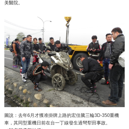
美醫院。
圖說：去年6月才獲准掛牌上路的宏佳騰三輪3D-350重機
車，其同型重機日前在台一丁線發生過彎犁田事故。