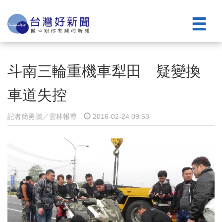
斗南三輪重機車犁田 疑變換
車道失控
記者簡勇鵬／雲林報導
2016-02-24 09:53