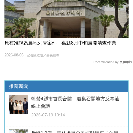
原核准視為農地列管案件 嘉縣8月中旬展開清查作業
2026-08-06
記者陳致愷／嘉義報導
Recommended by
推薦新聞
藍營4縣市首長合體 邀集召開地方反毒油
線上會議
2026-07-19 19:14