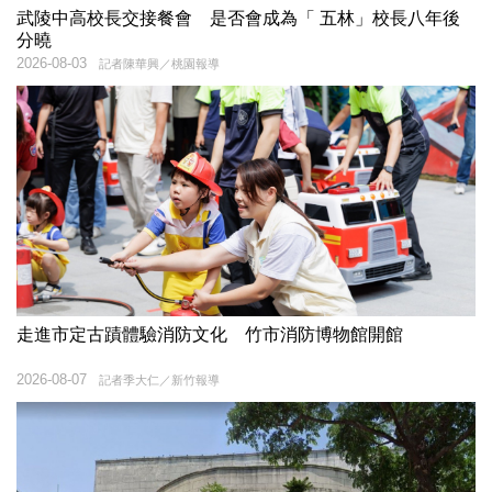
武陵中高校長交接餐會 是否會成為「 五林」校長八年後
分曉
2026-08-03
記者陳華興／桃園報導
走進市定古蹟體驗消防文化 竹市消防博物館開館
2026-08-07
記者季大仁／新竹報導