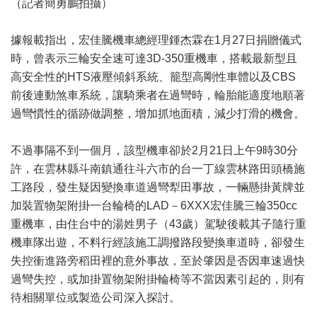
（記者簡勇鵬拍攝）
據報載指出，宏佳騰機車總經理鍾杰霖在1月27日捐贈儀式
時，曾表示三輪安全速可達3D-350重機車，搭載最新型且
高安全性的HTS液壓傾斜系統、籠型高剛性車體以及CBS
前後連動煞車系統，讓騎乘者在過彎時，輪胎能適度地順著
過彎慣性的循跡做調整，增加抓地面積，減少打滑的機會。
不過事隔不到一個月，該型機車卻於2月21日上午9時30分
許，在雲林縣斗南鎮通往斗六市的台一丁線雲林路田頭橋施
工路段，發生疑因變換車道過彎犁田事故，一輛懸掛黃牌並
加裝置物架附掛一台輪椅的LAD－6XXX宏佳騰三輪350cc
重機車，由住台中的湯姓男子（43歲）駕駛後載其子隨行重
機車隊出遊，不料行經該施工調撥路段變換車道時，卻發生
失控衝進路旁稻田裡的意外事故，至於肇因是否因車速過快
過彎失控，或加掛置物架附掛輪椅等不當因素引起的，則有
待相關單位或製造公司深入探討。