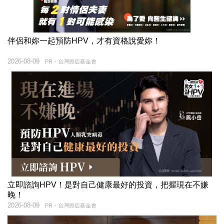
伴侶和妳一起預防HPV，才有資格說愛妳！
2026-08-09
PR・台灣癌症基金會
立即諮詢HPV！是對自己健康最好的投資，把握現在不嫌
晚！
2026-08-09
PR・台灣癌症基金會