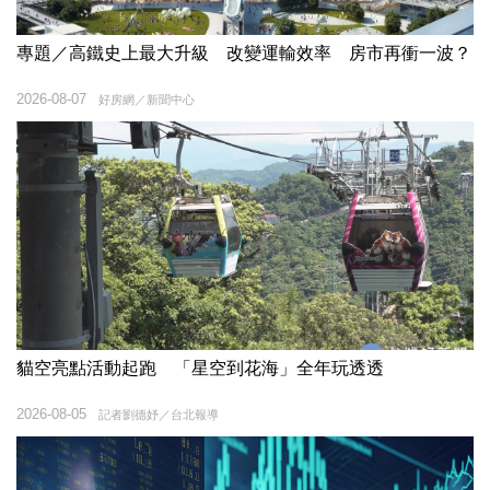
專題／高鐵史上最大升級 改變運輸效率 房市再衝一波？
2026-08-07
好房網／新聞中心
貓空亮點活動起跑 「星空到花海」全年玩透透
2026-08-05
記者劉德妤／台北報導