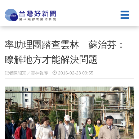
率助理團踏查雲林 蘇治芬：
瞭解地方才能解決問題
記者陳昭宗／雲林報導
2016-02-23 09:55