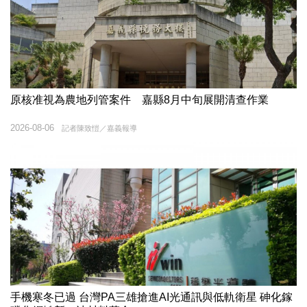
原核准視為農地列管案件 嘉縣8月中旬展開清查作業
2026-08-06
記者陳致愷／嘉義報導
手機寒冬已過 台灣PA三雄搶進AI光通訊與低軌衛星 砷化鎵