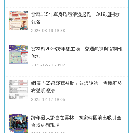
雲縣115年單身聯誼浪漫起跑 3/19起開放
報名
2026-03-19 19:38
雲林縣2026跨年雙主場 交通疏導與管制報
你知
2025-12-29 20:02
網傳「65歲隱藏補助」錯誤說法 雲縣府發
布聲明澄清
2025-12-17 19:05
跨年最大驚喜在雲林 獨家韓團演出吸引全
台粉絲衝現場