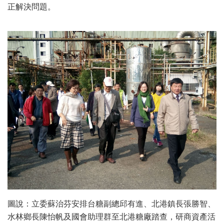
正解決問題。
圖說：立委蘇治芬安排台糖副總邱有進、北港鎮長張勝智、
水林鄉長陳怡帆及國會助理群至北港糖廠踏查，研商資產活