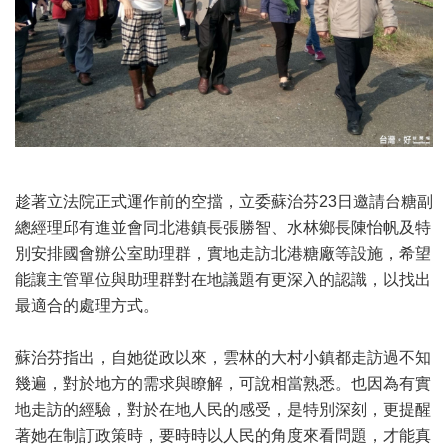
趁著立法院正式運作前的空擋，立委蘇治芬23日邀請台糖副
總經理邱有進並會同北港鎮長張勝智、水林鄉長陳怡帆及特
別安排國會辦公室助理群，實地走訪北港糖廠等設施，希望
能讓主管單位與助理群對在地議題有更深入的認識，以找出
最適合的處理方式。
蘇治芬指出，自她從政以來，雲林的大村小鎮都走訪過不知
幾遍，對於地方的需求與瞭解，可說相當熟悉。也因為有實
地走訪的經驗，對於在地人民的感受，是特別深刻，更提醒
著她在制訂政策時，要時時以人民的角度來看問題，才能真