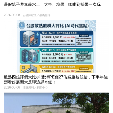
暑假親子遊嘉義水上 太空、糖果、咖啡到採果一次玩
2026-08-08
記者陳致愷／嘉義報導
散熱四雄評價大比拼 雙鴻PE僅27倍嚴重被低估，下半年強
烈看好展開大反彈追趕奇鋐！
2026-08-06
理財周刊／新聞中心