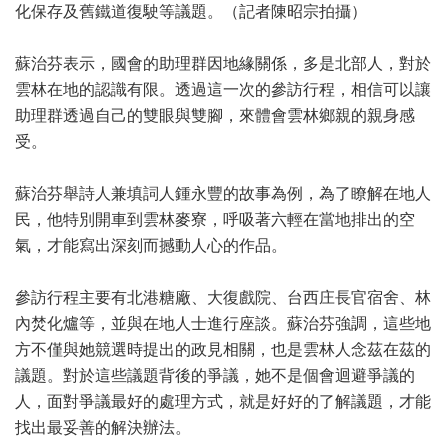
化保存及舊鐵道復駛等議題。（記者陳昭宗拍攝）
蘇治芬表示，國會的助理群因地緣關係，多是北部人，對於
雲林在地的認識有限。透過這一次的參訪行程，相信可以讓
助理群透過自己的雙眼與雙腳，來體會雲林鄉親的親身感
受。
蘇治芬舉詩人兼填詞人鍾永豐的故事為例，為了瞭解在地人
民，他特別開車到雲林麥寮，呼吸著六輕在當地排出的空
氣，才能寫出深刻而撼動人心的作品。
參訪行程主要有北港糖廠、大復戲院、台西庄長官宿舍、林
內焚化爐等，並與在地人士進行座談。蘇治芬強調，這些地
方不僅與她競選時提出的政見相關，也是雲林人念茲在茲的
議題。對於這些議題背後的爭議，她不是個會迴避爭議的
人，面對爭議最好的處理方式，就是好好的了解議題，才能
找出最妥善的解決辦法。