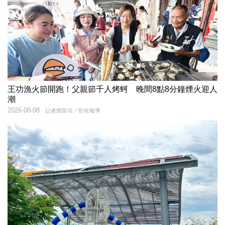
王功漁火節開跑！父親節千人烤蚵 晚間8點8分鐘煙火迎人
潮
2026-08-08
記者鄧富珍／彰化報導