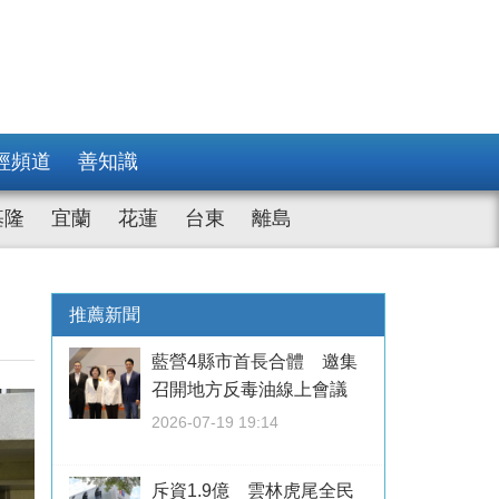
經頻道
善知識
基隆
宜蘭
花蓮
台東
離島
推薦新聞
藍營4縣市首長合體 邀集
召開地方反毒油線上會議
2026-07-19 19:14
斥資1.9億 雲林虎尾全民