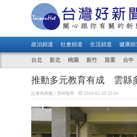
政治頻道
社會頻道
生活頻道
健康頻
台北
新北
桃園
新竹
苗栗
台中
推動多元教育有成 雲縣
記者簡勇鵬／雲林報導
2016-02-22 10:54