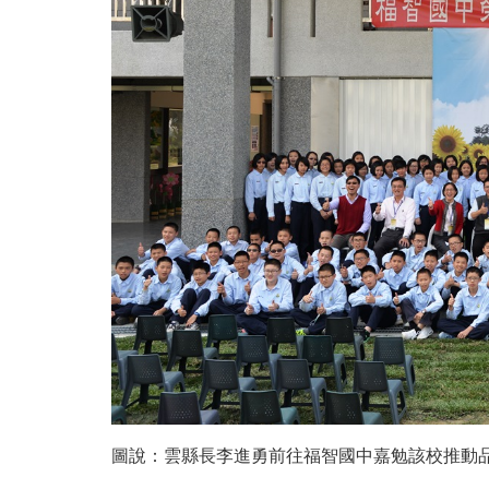
圖說：雲縣長李進勇前往福智國中嘉勉該校推動