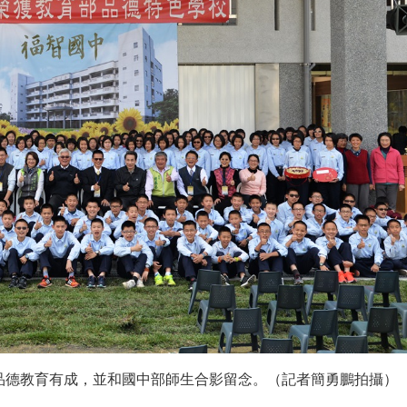
品德教育有成，並和國中部師生合影留念。
（記者簡勇鵬拍攝）