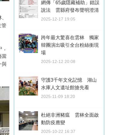
網傳「65歲隱藏補助」錯誤
說法 雲縣府發布聲明澄清
林、
2025-12-17 19:05
主管
跨年最大驚喜在雲林 獨家
韓團演出吸引全台粉絲衝現
中，
場
藝當
2025-12-12 20:08
一與
守護3千年文化記憶 湖山
水庫人文遺址館搶先看
2025-11-09 18:20
杜絕非洲豬瘟 雲林全面啟
動防疫應變
2025-10-22 16:37