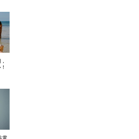
期，
心！
谷電