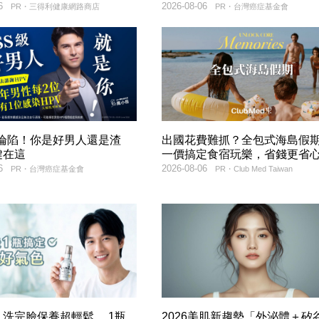
6
2026-08-06
PR・三得利健康網路商店
PR・台灣癌症基金會
率淪陷！你是好男人還是渣
出國花費難抓？全包式海島假
鍵在這
一價搞定食宿玩樂，省錢更省
6
2026-08-06
PR・台灣癌症基金會
PR・Club Med Taiwan
洗完臉保養超輕鬆， 1瓶
2026美肌新趨勢「外泌體＋矽