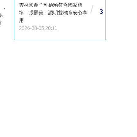
雲林國產羊乳檢驗符合國家標
/
」，
3
準 張麗善：認明雙標章安心享
養、
用
重
2026-08-05 20:11