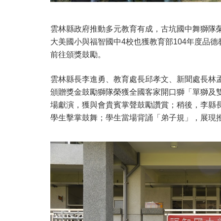
雲林縣政府推動多元教育有成，古坑國中舞獅隊
大美國小與福智國中4校也獲教育部104年度品
前往頒獎鼓勵。
雲林縣長李進勇、教育處長邱孝文、新聞處長林
頒贈獎金鼓勵獅隊榮獲全國客家開口獅「單獅及
場獻演，獲與會貴賓掌聲鼓勵讚賞；稍後，李縣
學生擊掌鼓舞；學生當場背誦「弟子規」，展現