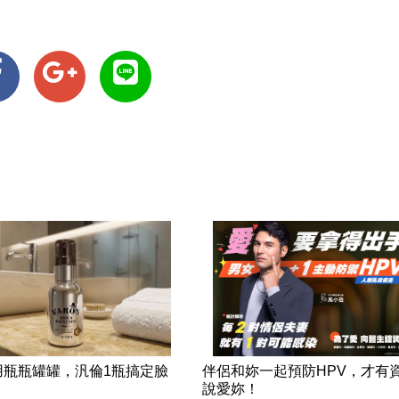
用瓶瓶罐罐，汎倫1瓶搞定臉
伴侶和妳一起預防HPV，才有
！
說愛妳！