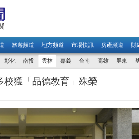
道
旅遊頻道
地方頻道
市場快訊
房產頻道
財
彰化
南投
雲林
嘉義
台南
高雄
屏東
多校獲「品德教育」殊榮