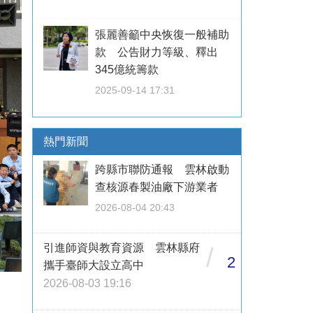
張麗善籲中央恢復一般補助
款 公告財力等級、釋出
345億統籌款
2025-09-14 17:31
熱門新聞
跨縣市聯防通報 雲林啟動
查核源春製油廠下游業者
2026-08-04 20:43
引進師資與教育資源 雲林縣府
/
2
攜手臺師大設立高中
2026-08-03 19:16