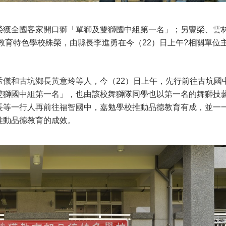
榮獲全國客家開口獅「單獅及雙獅國中組第一名」；另豐榮、雲
德教育特色學校殊榮，由縣長李進勇在今（22）日上午?相關單位
孟儀和古坑鄉長黃意玲等人，今（22）日上午，先行前往古坑國
雙獅國中組第一名」，也由該校舞獅隊同學也以第一名的舞獅技
長等一行人再前往福智國中，嘉勉學校推動品德教育有成，並一
推動品德教育的成效。