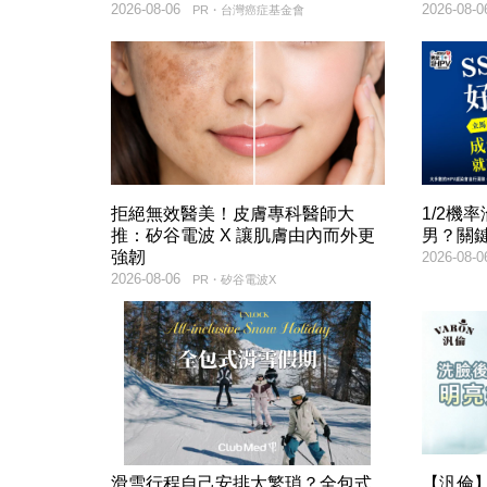
2026-08-06
2026-08-0
PR・台灣癌症基金會
拒絕無效醫美！皮膚專科醫師大
1/2機
推：矽谷電波 X 讓肌膚由內而外更
男？關
強韌
2026-08-0
2026-08-06
PR・矽谷電波X
滑雪行程自己安排太繁瑣？全包式
【汎倫】