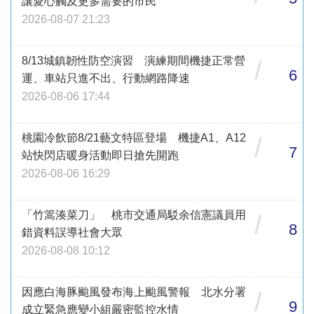
讓愛心觸及更多需要的市民
2026-08-07 21:23
8/13城鎮韌性防空演習 演練期間機捷正常營
/
6
運、車站只進不出、行動網路降速
2026-08-06 17:44
桃園冷飲節8/21藝文特區登場 機捷A1、A12
/
7
站快閃店暖身活動即日搶先開跑
2026-08-06 16:29
「竹篙湊菜刀」 桃市交通局駁余信憲議員用
/
8
錯資料誤導社會大眾
2026-08-08 10:12
因應白海豚颱風發布海上颱風警報 北水分署
/
9
成立緊急應變小組嚴密監控水情