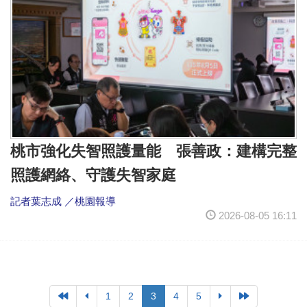
桃市強化失智照護量能 張善政：建構完整
照護網絡、守護失智家庭
記者葉志成 ／桃園報導
2026-08-05 16:11
1
2
3
4
5