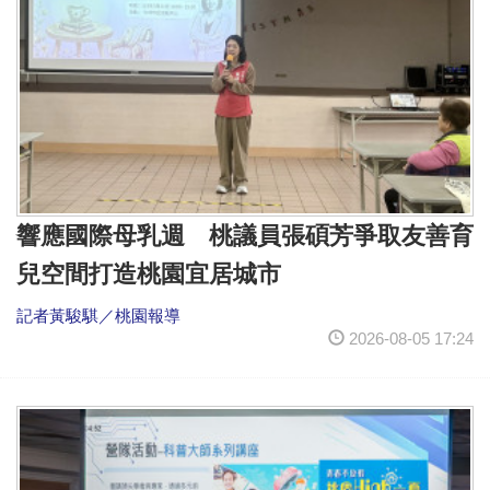
響應國際母乳週 桃議員張碩芳爭取友善育
兒空間打造桃園宜居城市
記者黃駿騏／桃園報導
2026-08-05 17:24