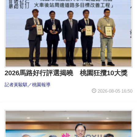
2026馬路好行評選揭曉 桃園狂攬10大獎
記者黃駿騏／桃園報導
2026-08-05 16:50