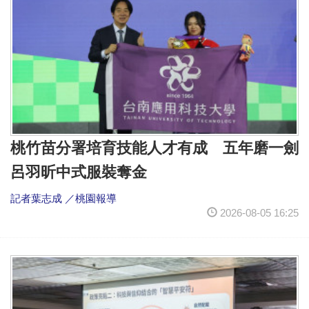
桃竹苗分署培育技能人才有成 五年磨一劍
呂羽昕中式服裝奪金
記者葉志成 ／桃園報導
2026-08-05 16:25