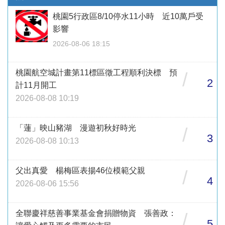
桃園5行政區8/10停水11小時 近10萬戶受
影響
2026-08-06 18:15
桃園航空城計畫第11標區徵工程順利決標 預
/
2
計11月開工
2026-08-08 10:19
「蓮」映山豬湖 漫遊初秋好時光
/
3
2026-08-08 10:13
父出真愛 楊梅區表揚46位模範父親
/
4
2026-08-06 15:56
全聯慶祥慈善事業基金會捐贈物資 張善政：
/
5