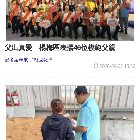
父出真愛 楊梅區表揚46位模範父親
記者葉志成 ／桃園報導
2026-08-06 15:56