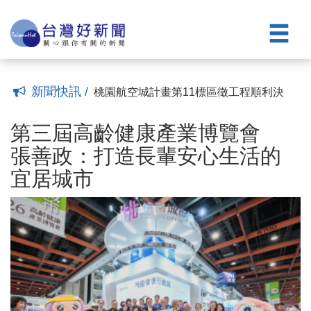
口秀翻轉犯罪預防
龜山分局加強易生危害場所臨檢 防止青
(15:45)
少年涉及不法
暑假最熱門一課 大園警攜手交大帶學童
(15:33)
走進VR學交通
因應白海豚颱風發布海上颱風警報 北水
(15:23)
分署成立緊急應變小組嚴密監控水情
失智照護不只找回家的路 更要補上社會
(15:08)
安全網缺口
桃市龍安少棒勇奪原鄉盃二連霸 暑假三
(14:01)
新聞快訊 /
度封王締造隊史新紀錄
桃園航空城計畫第11標區徵工程順利決
(13:23)
標 預計11月開工
第三屆高齡健康產業博覽會 張善政：打
(10:19)
造長輩安心生活的宜居城市
平鎮警暑期反犯罪宣導結合科技跳格子
(17:18)
第三屆高齡健康產業博覽會
帶領青少年「跳」過犯罪陷阱
中壢警擴大臨檢一周查獲126件103人 強
(16:36)
張善政：打造長輩安心生活的
化治安熱點及酒毒駕查緝
桃警少年隊「青春Comedy Night」 用脫
(15:51)
宜居城市
口秀翻轉犯罪預防
龜山分局加強易生危害場所臨檢 防止青
(15:45)
少年涉及不法
暑假最熱門一課 大園警攜手交大帶學童
(15:33)
走進VR學交通
因應白海豚颱風發布海上颱風警報 北水
(15:23)
分署成立緊急應變小組嚴密監控水情
失智照護不只找回家的路 更要補上社會
(15:08)
安全網缺口
桃市龍安少棒勇奪原鄉盃二連霸 暑假三
(14:01)
度封王締造隊史新紀錄
桃園航空城計畫第11標區徵工程順利決
(13:23)
標 預計11月開工
(10:19)