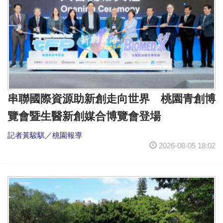
串聯國際資源助新創走向世界 桃園青創博
覽會暨生醫新創媒合博覽會登場
記者黃駿騏／桃園報導
2026-08-05 18:02