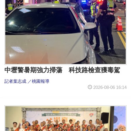
中壢警暑期強力掃蕩 科技路檢查獲毒駕
記者葉志成 ／桃園報導
2026-08-06 16:14