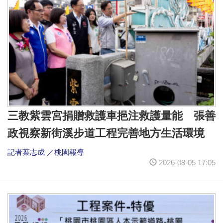
三教紫雲宮捐贈救護車挹注救護量能 張善
政視察新街溪步道工程完善地方生活環境
記者葉志成 ／桃園報導
2026-08-05 17:05