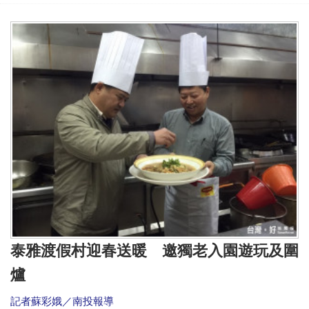
泰雅渡假村迎春送暖 邀獨老入園遊玩及圍
爐
記者蘇彩娥／南投報導