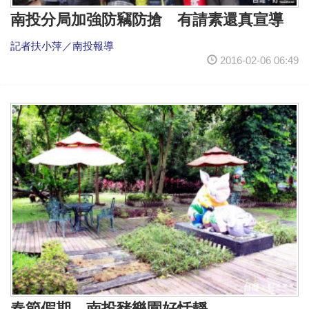
南投分局加強防竊防搶 有請素還真宣導
記者扶小萍／南投報導
2016-02-06 06:49
春節假期 南投豬樂園好恬靜