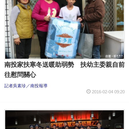
南投家扶寒冬送暖助弱勢 扶幼主委親自前
往慰問關心
記者吳素珍／南投報導
2016-02-04 09:20