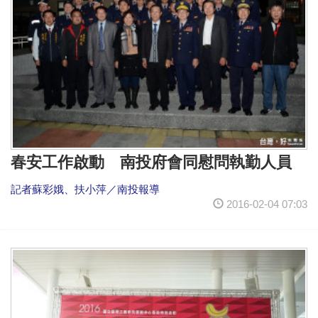
春安工作啟動 南投府會同慰問執勤人員
記者蘇彩娥、扶小萍／南投報導
2016-02-04 07:03