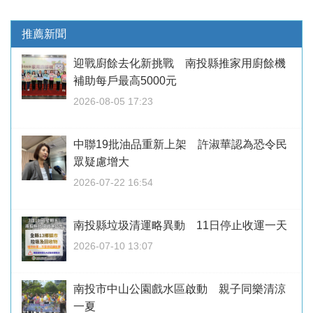
推薦新聞
迎戰廚餘去化新挑戰 南投縣推家用廚餘機
補助每戶最高5000元
2026-08-05 17:23
中聯19批油品重新上架 許淑華認為恐令民
眾疑慮增大
2026-07-22 16:54
南投縣垃圾清運略異動 11日停止收運一天
2026-07-10 13:07
南投市中山公園戲水區啟動 親子同樂清涼
一夏