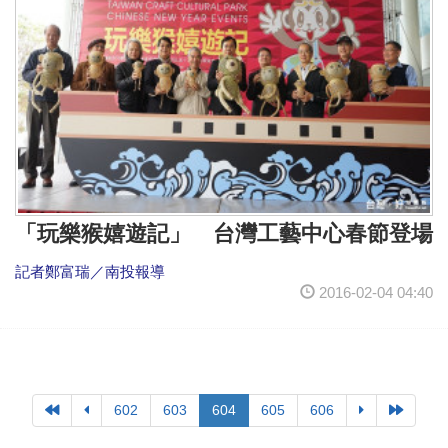
「玩樂猴嬉遊記」 台灣工藝中心春節登場
記者鄭富瑞／南投報導
2016-02-04 04:40
602
603
604
605
606