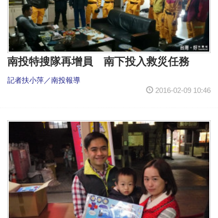
南投特搜隊再增員 南下投入救災任務
記者扶小萍／南投報導
2016-02-09 10:46