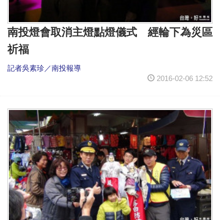
南投燈會取消主燈點燈儀式 經輪下為災區
祈福
記者吳素珍／南投報導
2016-02-06 12:52