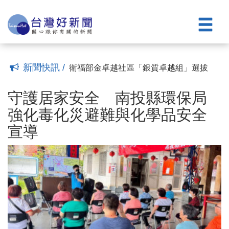
機補助每戶最高5000元
跨越海洋的牽掛！ 暨大印尼校友會正式
(17:23)
成立 校長武東星親赴見證深化國際扎根
新民村河道改道致稻田無水 游顥、蔡宗
(21:39)
智緊急協調搶水救秧苗
南投縣府規劃重建綜合大樓 打造完整行
(21:19)
政區
拒用化學除草劑 南投環保局推動雜草友
(19:06)
善管理示範區
一趟旅程、雙重享受！ 9月住宿合歡山
(13:17)
新聞快訊 /
即享奧萬大10元優惠入園
衛福部金卓越社區「銀質卓越組」選拔
(07:20)
投市營南社區實地評選
守護居家安全 南投縣環保局強化毒化災
(18:42)
避難與化學品安全宣導
民進黨張媛婷投入草屯鎮長選戰 五大方
(12:41)
守護居家安全 南投縣環保局
向發展藍圖
南投高商跨科培育再創高峰 勇奪全國技
(12:13)
強化毒化災避難與化學品安全
能競賽旅館接待金牌與佳作
迎戰廚餘去化新挑戰 南投縣推家用廚餘
(20:46)
宣導
機補助每戶最高5000元
跨越海洋的牽掛！ 暨大印尼校友會正式
(17:23)
成立 校長武東星親赴見證深化國際扎根
新民村河道改道致稻田無水 游顥、蔡宗
(21:39)
智緊急協調搶水救秧苗
南投縣府規劃重建綜合大樓 打造完整行
(21:19)
政區
拒用化學除草劑 南投環保局推動雜草友
(19:06)
善管理示範區
一趟旅程、雙重享受！ 9月住宿合歡山
(13:17)
即享奧萬大10元優惠入園
衛福部金卓越社區「銀質卓越組」選拔
(07:20)
投市營南社區實地評選
(18:42)