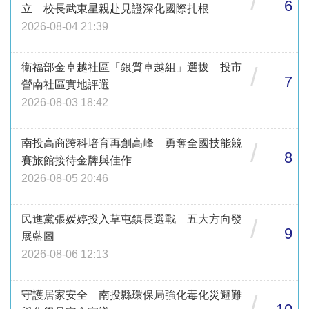
/
6
立 校長武東星親赴見證深化國際扎根
2026-08-04 21:39
衛福部金卓越社區「銀質卓越組」選拔 投市
/
7
營南社區實地評選
2026-08-03 18:42
南投高商跨科培育再創高峰 勇奪全國技能競
/
8
賽旅館接待金牌與佳作
2026-08-05 20:46
民進黨張媛婷投入草屯鎮長選戰 五大方向發
/
9
展藍圖
2026-08-06 12:13
守護居家安全 南投縣環保局強化毒化災避難
/