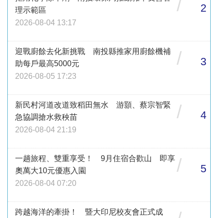
/
2
理示範區
2026-08-04 13:17
迎戰廚餘去化新挑戰 南投縣推家用廚餘機補
/
3
助每戶最高5000元
2026-08-05 17:23
新民村河道改道致稻田無水 游顥、蔡宗智緊
/
4
急協調搶水救秧苗
2026-08-04 21:19
一趟旅程、雙重享受！ 9月住宿合歡山 即享
/
5
奧萬大10元優惠入園
2026-08-04 07:20
跨越海洋的牽掛！ 暨大印尼校友會正式成