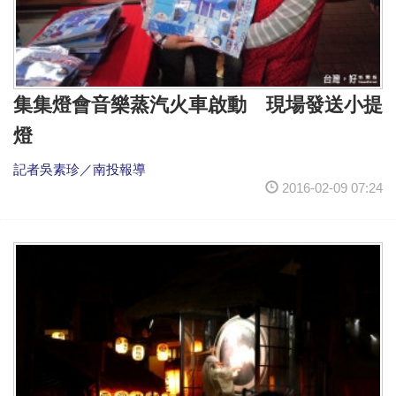
集集燈會音樂蒸汽火車啟動 現場發送小提
燈
記者吳素珍／南投報導
2016-02-09 07:24