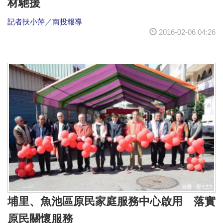
材馳援
記者扶小萍／南投報導
2016-02-06 04:26
埔里、魚池區原民家庭服務中心啟用 落實
原民關懷服務