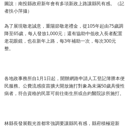
圖說：南投縣政府新年會有多項新政上路讓縣民有感。（記
者扶小萍攝）
為了展現敬老誠意，重陽節敬老禮金，從105年起由75歲調
降至65歲，每人發放1,000元；還有協助中低收入長者配置
老花眼鏡，也在新年上路，每3年補助一次，每次300元
整。
各地政事務所自1月1日起，開辦網路申請人工登記簿謄本便
民服務。公費流感疫苗擴大開放施打對象為未滿50歲具慢性
病者，符合資格的民眾可前往衛生所或合約醫院診所施打。
林縣長發展觀光首都
常強調要讓縣民有感，縣府
積極迎新