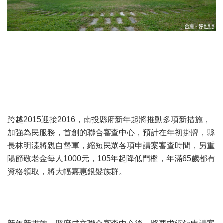
跨越2015迎接2016，南投縣府新年起將推動多項新措施，
加強為民服務，首創的聯合審查中心，預計在年初掛牌，縣
長林明溱將親自督軍，縮短民眾各項申請案審查時間，另重
陽節敬老金每人1000元，105年起降低門檻，年滿65歲都有
資格領取，將大幅嘉惠銀髮族群。