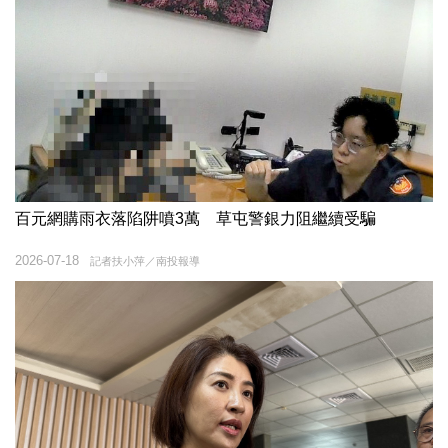
百元網購雨衣落陷阱噴3萬 草屯警銀力阻繼續受騙
2026-07-18
記者扶小萍／南投報導