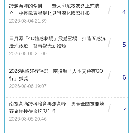
跨越海洋的牽掛！ 暨大印尼校友會正式成
/
4
立 校長武東星親赴見證深化國際扎根
2026-08-04 21:39
日月潭「4D體感劇場」震撼登場 打造五感沉
/
5
浸式旅遊 智慧觀光新體驗
2026-08-06 21:00
2026馬路好行評選 南投縣「人本交通有GO
/
6
行」獲獎
2026-08-06 19:07
南投高商跨科培育再創高峰 勇奪全國技能競
/
7
賽旅館接待金牌與佳作
2026-08-05 20:46