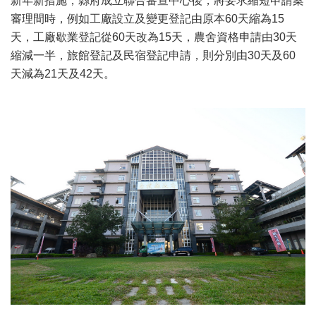
新年新措施，縣府成立聯合審查中心後，將要求縮短申請案
審理間時，例如工廠設立及變更登記由原本60天縮為15
天，工廠歇業登記從60天改為15天，農舍資格申請由30天
縮減一半，旅館登記及民宿登記申請，則分別由30天及60
天減為21天及42天。