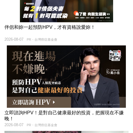
伴侶和妳一起預防HPV，才有資格說愛妳！
2026-08-07
PR・台灣癌症基金會
立即諮詢HPV！是對自己健康最好的投資，把握現在不嫌
晚！
2026-08-07
PR・台灣癌症基金會