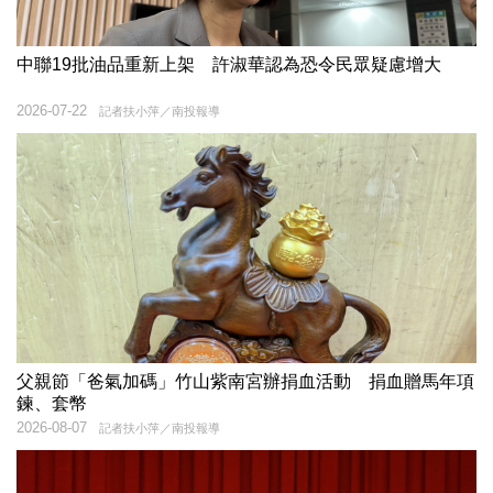
中聯19批油品重新上架 許淑華認為恐令民眾疑慮增大
2026-07-22
記者扶小萍／南投報導
父親節「爸氣加碼」竹山紫南宮辦捐血活動 捐血贈馬年項
鍊、套幣
2026-08-07
記者扶小萍／南投報導