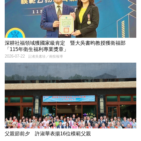
深耕社福領域獲國家級肯定 暨大吳書昀教授獲衛福部
「115年衛生福利專業獎章」
2026-07-22
記者吳素珍／南投報導
父親節前夕 許淑華表揚16位模範父親