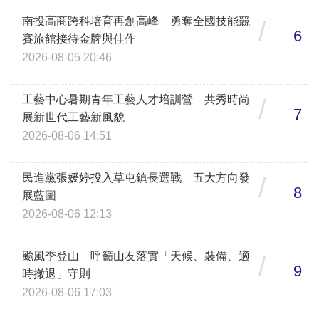
南投高商跨科培育再創高峰 勇奪全國技能競
/
6
賽旅館接待金牌與佳作
2026-08-05 20:46
工藝中心暑期青年工藝人才培訓營 共秀時尚
/
7
展新世代工藝新風貌
2026-08-06 14:51
民進黨張媛婷投入草屯鎮長選戰 五大方向發
/
8
展藍圖
2026-08-06 12:13
颱風季登山 呼籲山友落實「天候、裝備、適
/
9
時撤退」守則
2026-08-06 17:03