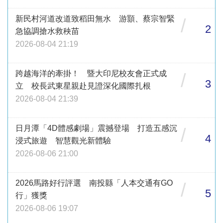
新民村河道改道致稻田無水 游顥、蔡宗智緊
/
2
急協調搶水救秧苗
2026-08-04 21:19
跨越海洋的牽掛！ 暨大印尼校友會正式成
/
3
立 校長武東星親赴見證深化國際扎根
2026-08-04 21:39
日月潭「4D體感劇場」震撼登場 打造五感沉
/
4
浸式旅遊 智慧觀光新體驗
2026-08-06 21:00
2026馬路好行評選 南投縣「人本交通有GO
/
5
行」獲獎
2026-08-06 19:07