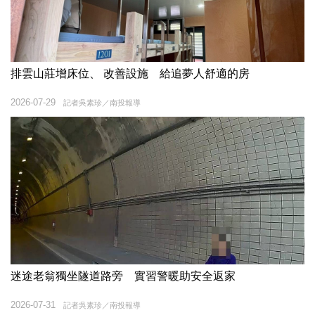
排雲山莊增床位、 改善設施 給追夢人舒適的房
2026-07-29
記者吳素珍／南投報導
迷途老翁獨坐隧道路旁 實習警暖助安全返家
2026-07-31
記者吳素珍／南投報導