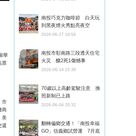
南投巧克力咖啡節 白天玩
到黑夜煙火秀點亮夜空
2026-06-27 18:56
南投市彰南路三段透天住宅
淑華
火災 釀2死1傷憾事
高票
2026-06-14 15:38
70歲以上高齡駕駛注意 換
照新制已上路
、市
2026-06-04 20:32
攤商
、美
翻轉偏鄉交通！「南投幸福
您還
GO」信義鄉試營運 7月底