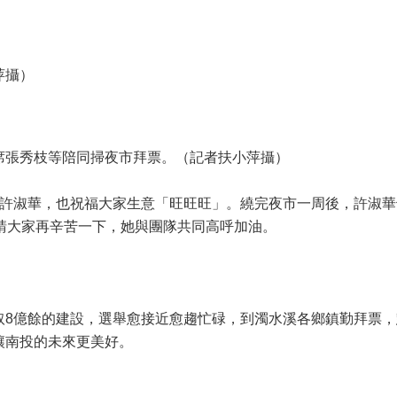
萍攝）
席張秀枝等陪同掃夜市拜票。（記者扶小萍攝）
號許淑華，也祝福大家生意「旺旺旺」。繞完夜市一周後，許淑華
請大家再辛苦一下，她與團隊共同高呼加油。
取8億餘的建設，選舉愈接近愈趨忙碌，到濁水溪各鄉鎮勤拜票，
讓南投的未來更美好。