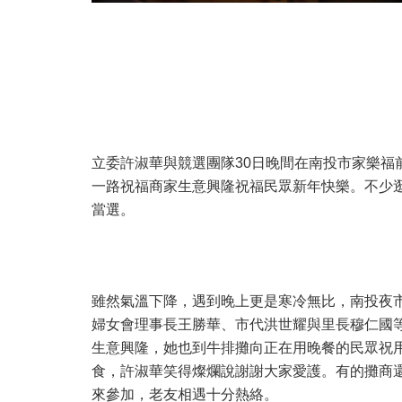
立委許淑華與競選團隊30日晚間在南投市家樂福
一路祝福商家生意興隆祝福民眾新年快樂。不少
當選。
雖然氣溫下降，遇到晚上更是寒冷無比，南投夜
婦女會理事長王勝華、市代洪世耀與里長穆仁國
生意興隆，她也到牛排攤向正在用晚餐的民眾祝
食，許淑華笑得燦爛說謝謝大家愛護。有的攤商
來參加，老友相遇十分熱絡。