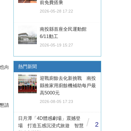
前免費搭乘
2026-05-28 17:22
南投縣首座全民運動館
6/11動工
2026-05-19 15:27
熱門新聞
也向
迎戰廚餘去化新挑戰 南投
縣推家用廚餘機補助每戶最
高5000元
2026-08-05 17:23
懇請
日月潭「4D體感劇場」震撼登
/
2
場 打造五感沉浸式旅遊 智慧