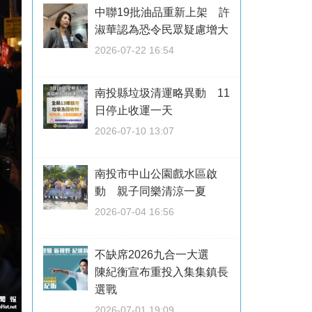
中聯19批油品重新上架 許
淑華認為恐令民眾疑慮增大
2026-07-22 16:54
南投縣垃圾清運略異動 11
日停止收運一天
2026-07-10 13:07
南投市中山公園戲水區啟
動 親子同樂清涼一夏
2026-07-04 16:56
不缺席2026九合一大選
陳紀衡宣布重投入集集鎮長
選戰
2026-07-01 19:09