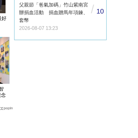
父親節「爸氣加碼」竹山紫南宮
/
10
辦捐血活動 捐血贈馬年項鍊、
最好
套幣
2026-08-07 13:23
智
觀念