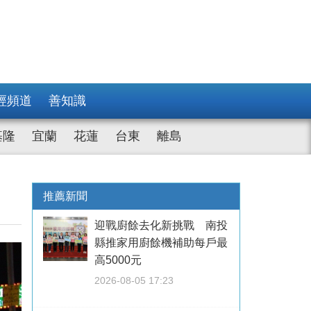
經頻道
善知識
基隆
宜蘭
花蓮
台東
離島
推薦新聞
迎戰廚餘去化新挑戰 南投
縣推家用廚餘機補助每戶最
高5000元
2026-08-05 17:23