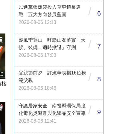
民進黨張媛婷投入草屯鎮長選
/
6
戰 五大方向發展藍圖
2026-08-06 12:13
颱風季登山 呼籲山友落實「天
/
7
候、裝備、適時撤退」守則
2026-08-06 17:03
父親節前夕 許淑華表揚16位模
/
8
範父親
資格
2026-08-06 18:46
守護居家安全 南投縣環保局強
/
9
化毒化災避難與化學品安全宣導
2026-08-06 12:41