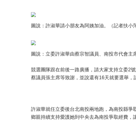
圖說：許淑華請小朋友為阿姨加油。（記者扶小
圖說：立委許淑華由蔡宗智議員、南投市代會主
競選團隊跟在前後一路廣播，請大家支持立委2
蔡議員張主席等致謝，並說還有16天就要選舉，
許淑華就任立委後台北南投兩地跑，為南投縣爭
鄉親持續支持愛護她到中央去為南投爭取經費，