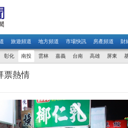
道
旅遊頻道
地方頻道
市場快訊
房產頻道
財
彰化
南投
雲林
嘉義
台南
高雄
屏東
拜票熱情