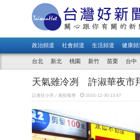
政治頻道
社會頻道
生活頻道
健康頻
台北
新北
桃園
新竹
苗栗
台中
天氣雖冷冽 許淑華夜市
記者扶小萍／南投報導
2015-12-30 13:47