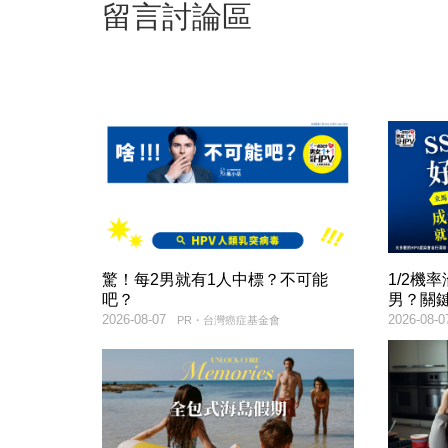
留言討論區
驚！每2男就有1人中標？不可能
1/2機
吧？
男？關
2026-08-07
2026-08-0
PR・台灣癌症基金會