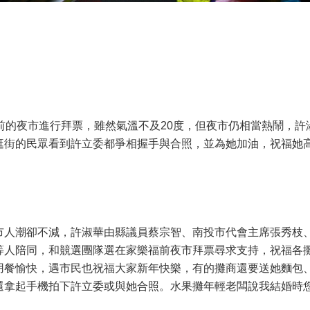
前的夜市進行拜票，雖然氣溫不及20度，但夜市仍相當熱鬧，許
逛街的民眾看到許立委都爭相握手與合照，並為她加油，祝福她
市人潮卻不減，許淑華由縣議員蔡宗智、南投市代會主席張秀枝
等人陪同，和競選團隊選在家樂福前夜市拜票尋求支持，祝福各
用餐愉快，遇市民也祝福大家新年快樂，有的攤商還要送她麵包
還拿起手機拍下許立委或與她合照。水果攤年輕老闆說我結婚時