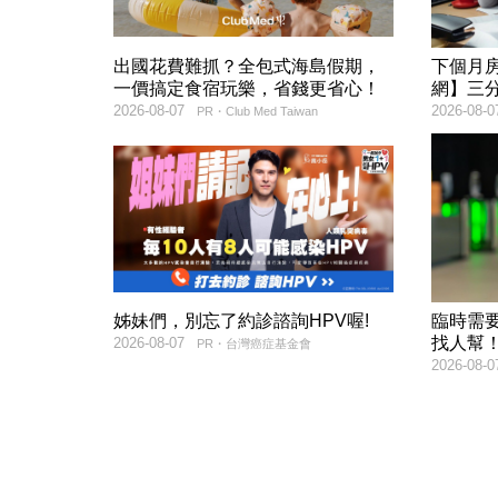
出國花費難抓？全包式海島假期，
下個月
一價搞定食宿玩樂，省錢更省心！
網】三
2026-08-07
2026-08-0
PR・Club Med Taiwan
姊妹們，別忘了約診諮詢HPV喔!
臨時需
找人幫
2026-08-07
PR・台灣癌症基金會
2026-08-0