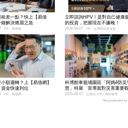
房租差一點？快上【易借
立即諮詢HPV！是對自己健康
分鐘解決燃眉之急
的投資，把握現在不嫌晚！
7
2026-08-07
PR・易借網
PR・台灣癌症基金會
要小額週轉？上【易借網】
科博館車籠埔園區「阿媽ê防災
！資金快速到位
慧」特展 宣導面對災害重要
7
2026-08-07
PR・易借網
記者扶小萍／南投報導
Recommended by