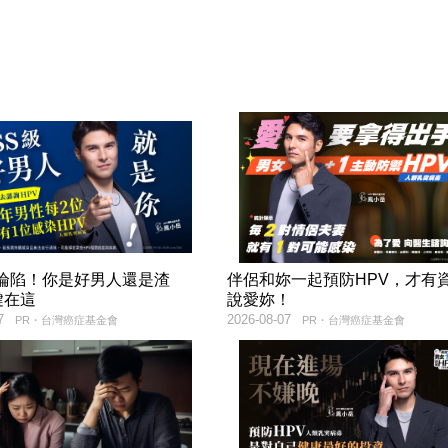
率淪陷！你是好男人還是渣
伴侶和妳一起預防HPV，才有
鍵在這
說愛妳！
7
2026-08-07
PR・台灣癌症基金會
PR・台灣癌症基金會