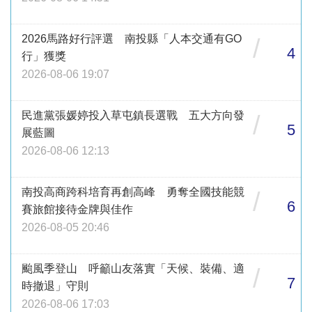
2026馬路好行評選 南投縣「人本交通有GO
/
4
行」獲獎
2026-08-06 19:07
民進黨張媛婷投入草屯鎮長選戰 五大方向發
/
5
展藍圖
2026-08-06 12:13
南投高商跨科培育再創高峰 勇奪全國技能競
/
6
賽旅館接待金牌與佳作
2026-08-05 20:46
颱風季登山 呼籲山友落實「天候、裝備、適
/
7
時撤退」守則
2026-08-06 17:03