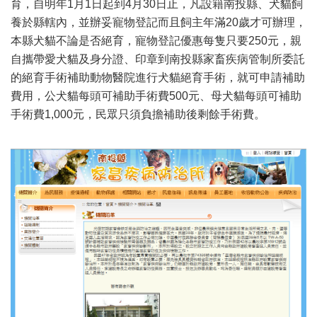
育，自明年1月1日起到4月30日止，凡設籍南投縣、犬貓飼
養於縣轄內，並辦妥寵物登記而且飼主年滿20歲才可辦理，
本縣犬貓不論是否絕育，寵物登記優惠每隻只要250元，親
自攜帶愛犬貓及身分證、印章到南投縣家畜疾病管制所委託
的絕育手術補助動物醫院進行犬貓絕育手術，就可申請補助
費用，公犬貓每頭可補助手術費500元、母犬貓每頭可補助
手術費1,000元，民眾只須負擔補助後剩餘手術費。