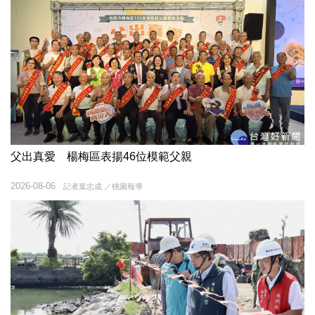
父出真愛 楊梅區表揚46位模範父親
2026-08-06
記者葉志成 ／桃園報導