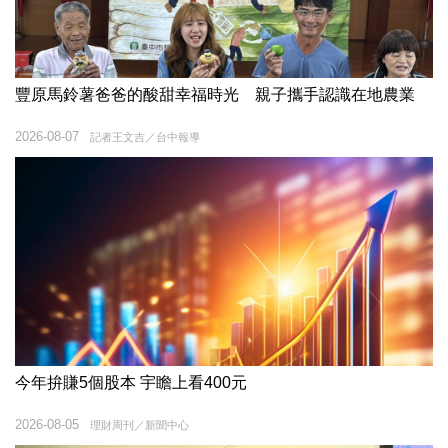
豐原馬鈴薯爸爸的酸甜幸福時光 親子攜手認識在地農業
2026-08-07
記者王文吉／台中報導
今年拚賺5個股本 宇瞻上看400元
2026-08-05
理財周刊／新聞中心