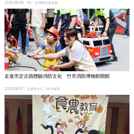
2026-08-08
PR・台灣癌症基金會
走進市定古蹟體驗消防文化 竹市消防博物館開館
2026-08-07
記者季大仁／新竹報導