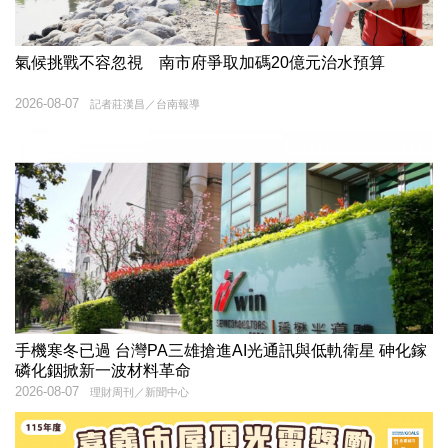
氣候挑戰不容忽視 南市府爭取加碼20億元治水預算
2026-08-07
記者莊漢昌／台南報導
手機寒冬已過 台灣PA三雄搶進AI光通訊與低軌衛星 砷化鎵
磷化銦掀新一波材料革命
2026-08-07
理財周刊／新聞中心