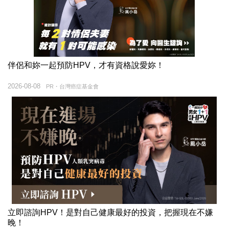
伴侶和妳一起預防HPV，才有資格說愛妳！
2026-08-08
PR・台灣癌症基金會
立即諮詢HPV！是對自己健康最好的投資，把握現在不嫌
晚！