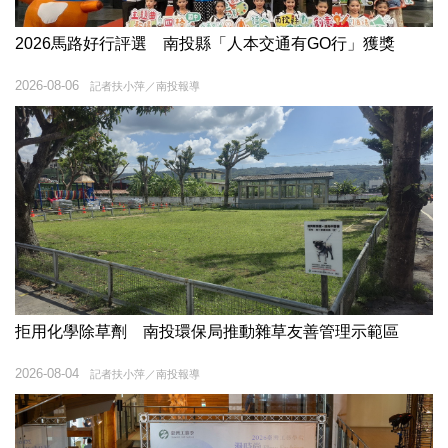
2026馬路好行評選 南投縣「人本交通有GO行」獲獎
2026-08-06
記者扶小萍／南投報導
拒用化學除草劑 南投環保局推動雜草友善管理示範區
2026-08-04
記者扶小萍／南投報導