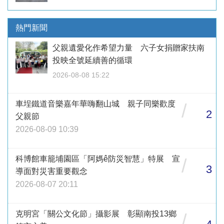
熱門新聞
父親遺愛化作希望力量 六子女捐贈家扶南
投映全號延續善的循環
2026-08-08 15:22
車埕鐵道音樂嘉年華嗨翻山城 親子同樂歡度
/
2
父親節
2026-08-09 10:39
科博館車籠埔園區「阿媽ê防災智慧」特展 宣
/
3
導面對災害重要觀念
2026-08-07 20:11
克明宮「關公文化節」攝影展 彰顯南投13鄉
/