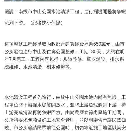
圖說：南投市中山公園水池清淤工程，進行攔堤開鑿將魚蝦
流到下游。（記者扶小萍攝）
這項整修工程經爭取內政部營建署經費補助650萬元，由市
公所發包進行中山及仁壽公園整修，工期180天，大約在明
年7月完工，工程內容包括：步道整修、草皮舖設、排水系
統維修、水池清淤、樹木修剪等。
水池清淤工程首先進行，由於中山公園水池內尚有魚蝦，工
程單位將下游攔水堤鑿開放水，並將上游魚蝦趕到下游，待
上游完成清淤再將魚蝦回放。由於農曆春節尚屬施工期間，
公所特要求包商做好工地安全管理，並以明顯告示讓民眾知
曉。市公所籲請民眾前往公園時，切勿靠近施工地區以策安