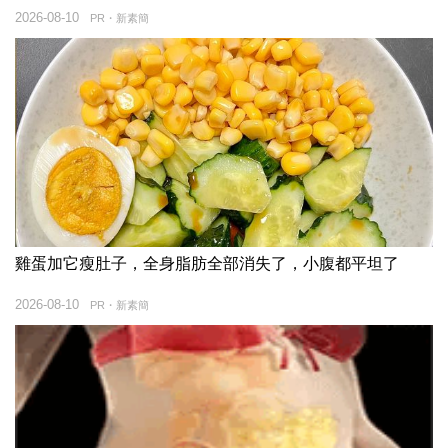
2026-08-10
PR・新素簡
雞蛋加它瘦肚子，全身脂肪全部消失了，小腹都平坦了
2026-08-10
PR・新素簡