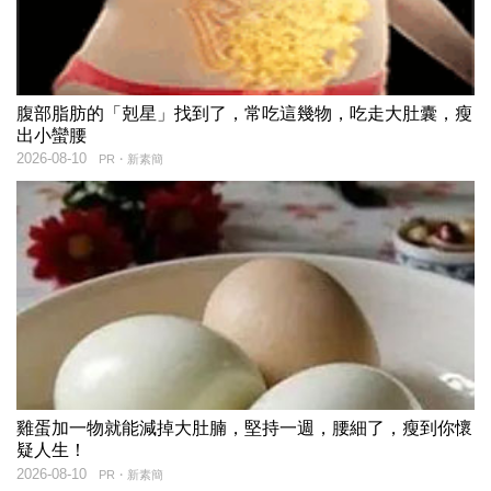
腹部脂肪的「剋星」找到了，常吃這幾物，吃走大肚囊，瘦
出小蠻腰
2026-08-10
PR・新素簡
雞蛋加一物就能減掉大肚腩，堅持一週，腰細了，瘦到你懷
疑人生！
2026-08-10
PR・新素簡