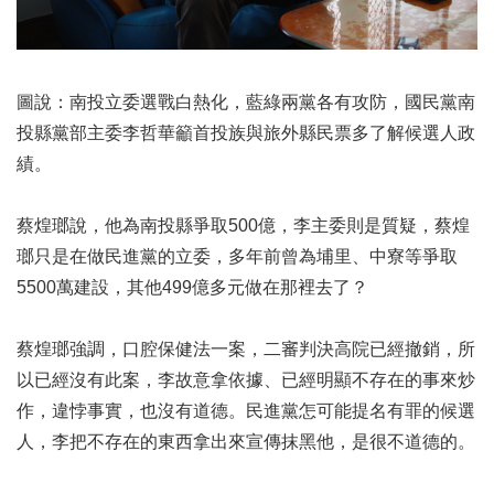
圖說：南投立委選戰白熱化，藍綠兩黨各有攻防，國民黨南
投縣黨部主委李哲華籲首投族與旅外縣民票多了解候選人政
績。
蔡煌瑯說，他為南投縣爭取500億，李主委則是質疑，蔡煌
瑯只是在做民進黨的立委，多年前曾為埔里、中寮等爭取
5500萬建設，其他499億多元做在那裡去了？
蔡煌瑯強調，口腔保健法一案，二審判決高院已經撤銷，所
以已經沒有此案，李故意拿依據、已經明顯不存在的事來炒
作，違悖事實，也沒有道德。民進黨怎可能提名有罪的候選
人，李把不存在的東西拿出來宣傳抹黑他，是很不道德的。