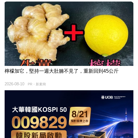
檸檬加它，堅持一週大肚腩不見了，重新回到45公斤
2026-08-10
PR・新素簡