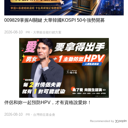
009829掌握AI關鍵 大華韓國KOSPI 50今強勢開募
2026-08-10
PR・大華銀全能行銷方案
伴侶和妳一起預防HPV，才有資格說愛妳！
2026-08-10
PR・台灣癌症基金會
Recommended by