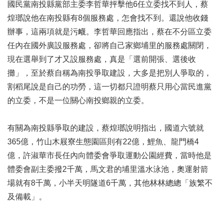
國民黨南投縣黨部主委李哲華抨擊他6任立委找不到人，蔡
煌瑯說他在南投縣有8個服務處，怎會找不到。還說他收錢
辦事，這兩項就是污衊。李哲華回應指出，蔡在不分區立委
任內在國外廣設服務處，卻將自己家鄉埔里的服務處關閉，
現在選舉到了才又設服務處，真是「選前開張、選後收
攤」，至於蔡自稱為南投爭取建設，大多是把別人爭取的，
割稻尾說是自己的功勞，這一切都只證明蔡只用心當民進黨
的立委，不是一位關心南投鄉親的立委。
有關為南投縣爭取的建設，蔡煌瑯說明指出，國道六號就
365億，竹山木屐寮生態園區則有22億，鯉魚、龍門橋4
億，許淑華市長任內向體委會爭取運動公園經費，當時他是
體委會副主委撥2千萬，馬文君的埔里溫水泳池，奧運射箭
場就有8千萬，小半天明隧道6千萬，其他林林總總「族繁不
及備載」。