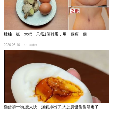
肚腩一抓一大把，只需1個雞蛋，用一個瘦一個
2026-08-10
PR・新素簡
雞蛋加一物,瘦太快！溼氣排出了,大肚腩也偷偷溜走了