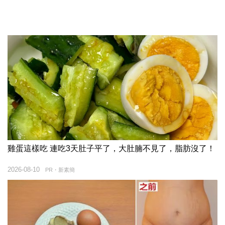
雞蛋這樣吃 連吃3天肚子平了，大肚腩不見了，脂肪沒了！
2026-08-10
PR・新素簡