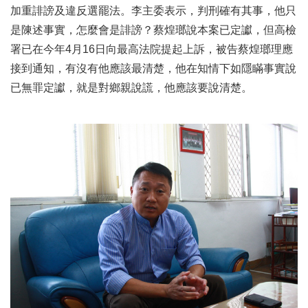
加重誹謗及違反選罷法。李主委表示，判刑確有其事，他只
是陳述事實，怎麼會是誹謗？蔡煌瑯說本案已定讞，但高檢
署已在今年4月16日向最高法院提起上訴，被告蔡煌瑯理應
接到通知，有沒有他應該最清楚，他在知情下如隱瞞事實說
已無罪定讞，就是對鄉親說謊，他應該要說清楚。