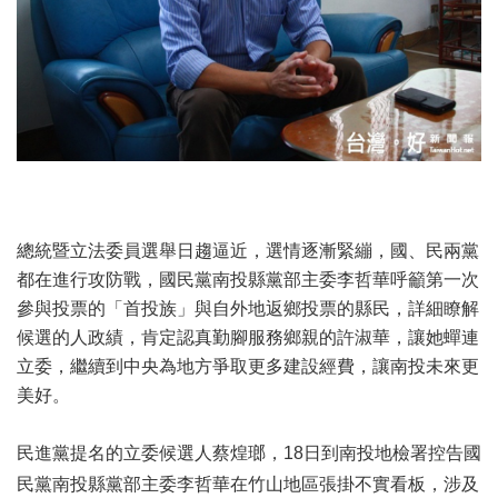
總統暨立法委員選舉日趨逼近，選情逐漸緊繃，國、民兩黨
都在進行攻防戰，國民黨南投縣黨部主委李哲華呼籲第一次
參與投票的「首投族」與自外地返鄉投票的縣民，詳細瞭解
候選的人政績，肯定認真勤腳服務鄉親的許淑華，讓她蟬連
立委，繼續到中央為地方爭取更多建設經費，讓南投未來更
美好。
民進黨提名的立委候選人蔡煌瑯，18日到南投地檢署控告國
民黨南投縣黨部主委李哲華在竹山地區張掛不實看板，涉及