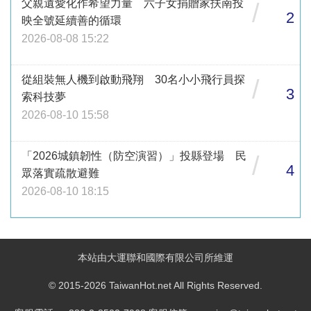
父親遺愛化作希望力量 六子女捐贈家扶南投
/
2
映全號延續善的循環
2026-08-08 15:22
從組裝無人機到啟動飛翔 30名小小飛行員探
/
3
索科技夢
2026-08-10 15:58
「2026城鎮韌性（防空演習）」投縣登場 民
/
4
眾落實疏散避難
2026-08-10 18:15
本站由大運聯和國際有限公司所維運
© 2015-2026 TaiwanHot.net All Rights Reserved.