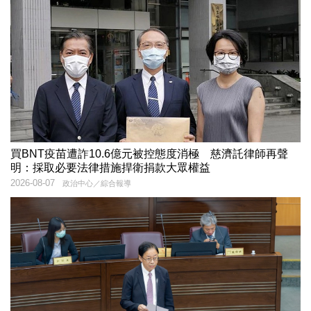
買BNT疫苗遭詐10.6億元被控態度消極 慈濟託律師再聲
明：採取必要法律措施捍衛捐款大眾權益
2026-08-07
政治中心／綜合報導