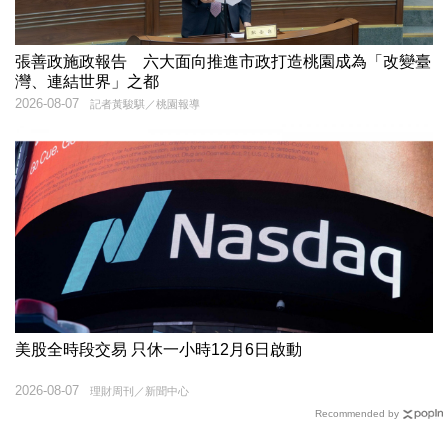
張善政施政報告 六大面向推進市政打造桃園成為「改變臺
灣、連結世界」之都
2026-08-07
記者黃駿騏／桃園報導
美股全時段交易 只休一小時12月6日啟動
2026-08-07
理財周刊／新聞中心
Recommended by