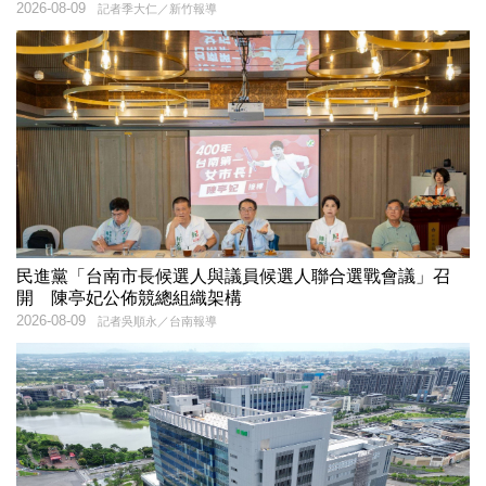
2026-08-09
記者季大仁／新竹報導
民進黨「台南市長候選人與議員候選人聯合選戰會議」召
開 陳亭妃公佈競總組織架構
2026-08-09
記者吳順永／台南報導