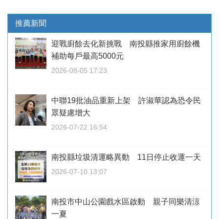
推薦新聞
迎戰廚餘去化新挑戰 南投縣推家用廚餘機
補助每戶最高5000元
2026-08-05 17:23
中聯19批油品重新上架 許淑華認為恐令民
眾疑慮增大
2026-07-22 16:54
南投縣垃圾清運略異動 11日停止收運一天
2026-07-10 13:07
南投市中山公園戲水區啟動 親子同樂清涼
一夏