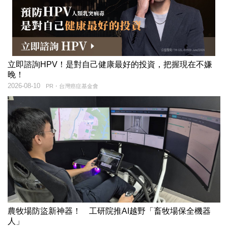
立即諮詢HPV！是對自己健康最好的投資，把握現在不嫌
晚！
2026-08-10
PR・台灣癌症基金會
農牧場防盜新神器！ 工研院推AI越野「畜牧場保全機器
人」