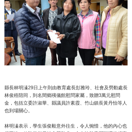
縣長林明溱29日上午則由教育處長彭雅玲、社會及勞動處長
林俊梧陪同，到名間鄉殯儀館慰問家屬，致贈3萬元慰問
金，包括立委許淑華、縣議員許素霞、竹山鎮長黃丹怡等人
也到場關心。
林明溱表示，學生張俊毅意外往生，令人惋惜，他的內心也