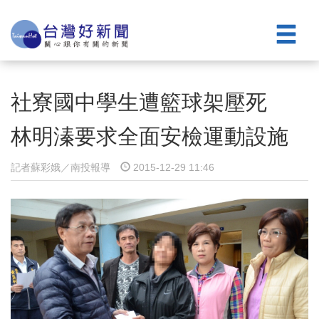
社寮國中學生遭籃球架壓死
林明溱要求全面安檢運動設施
記者蘇彩娥／南投報導
2015-12-29 11:46