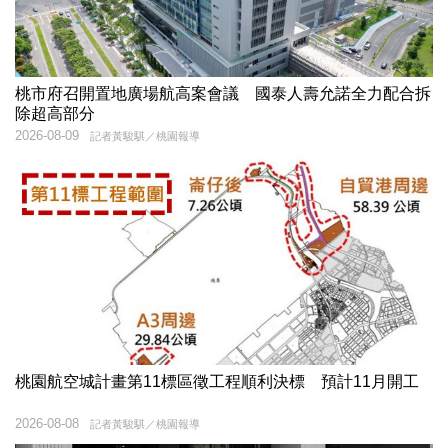
桃市府召開置地廣場航高案會議 國泰人壽允諾全力配合拆
除超高部分
2026-08-09
記者黃駿騏／桃園報導
桃園航空城計畫第11標區徵工程順利決標 預計11月開工
2026-08-08
記者黃駿騏／桃園報導