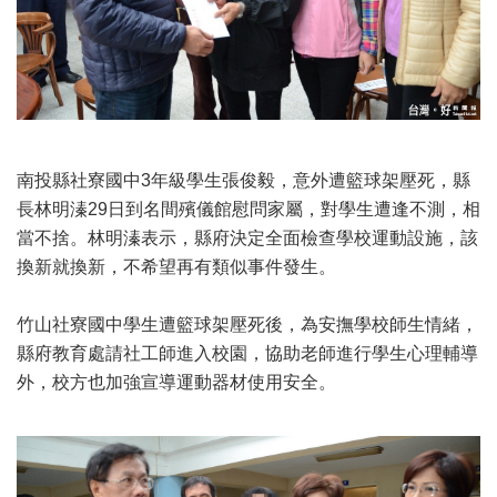
南投縣社寮國中3年級學生張俊毅，意外遭籃球架壓死，縣
長林明溱29日到名間殯儀館慰問家屬，對學生遭逢不測，相
當不捨。林明溱表示，縣府決定全面檢查學校運動設施，該
換新就換新，不希望再有類似事件發生。
竹山社寮國中學生遭籃球架壓死後，為安撫學校師生情緒，
縣府教育處請社工師進入校園，協助老師進行學生心理輔導
外，校方也加強宣導運動器材使用安全。