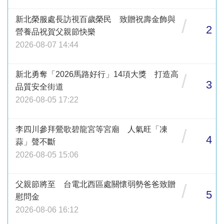
新北榮服處長訪視百歲榮民 致贈祝壽金飾與
/
2
營養品祝賀父親節快樂
2026-08-07 14:44
新北勇奪「2026馬路好行」14項大獎 打造高
/
3
品質安全街道
2026-08-05 17:22
李四川參拜鶯歌碧龍宮等宮廟 人氣旺「凍
/
4
蒜」聲不斷
2026-08-05 15:06
父親節將至 台電北西區處關懷弱勢爸爸致贈
/
5
慰問金
2026-08-06 16:12