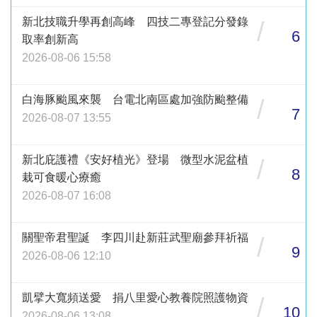
新北技職升學再創高峰 四技二專登記分發錄
/
6
取率創新高
2026-08-06 15:58
白海豚颱風來襲 台電北南區處加強防颱整備
/
7
2026-08-07 13:55
新北庇護禮《安好植光》登場 微型水泥盆植
/
8
栽可食暖心療癒
2026-08-07 16:08
關聖帝君聖誕 李四川赴新莊武聖廟參拜祈福
/
9
2026-08-06 12:10
凱擘大寬頻送愛 捐八里愛心教養院照護物資
/
10
2026-08-06 13:08