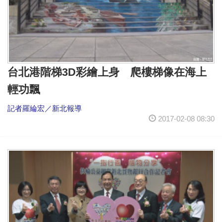
台北港階梯3D彩繪上身 爬樓梯像在海上
輕功飄
記者羅綸宏／新北報導
2017-02-08 08:30