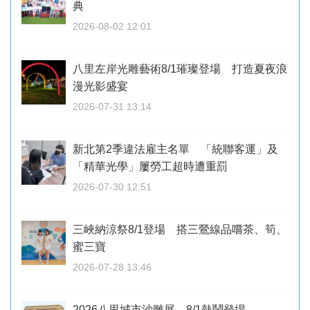
典
2026-08-02 12:01
八里左岸光雕藝術8/1璀璨登場 打造夏夜浪
漫光影盛宴
2026-07-31 13:14
新北第2季違法雇主名單 「統聯客運」及
「精華光學」屢勞工超時遭重罰
2026-07-30 12:51
三峽納涼祭8/1登場 搭三鶯線品嚐茶、筍、
蜜三寶
2026-07-28 13:46
2026八里城市沙雕展 8/1熱鬧登場