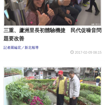
三重、蘆洲里長初體驗機捷 民代促噪音問
題要改善
記者羅綸宏／新北報導
2017-02-09 08:15