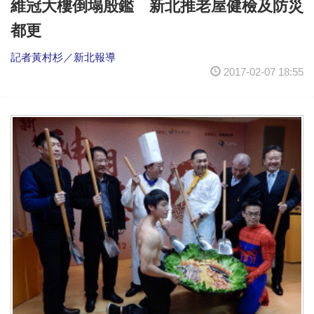
維冠大樓倒塌殷鑑 新北推老屋健檢及防災
都更
記者黃村杉／新北報導
2017-02-07 18:55