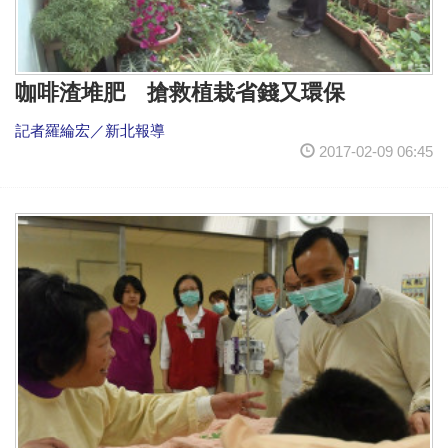
咖啡渣堆肥 搶救植栽省錢又環保
記者羅綸宏／新北報導
2017-02-09 06:45