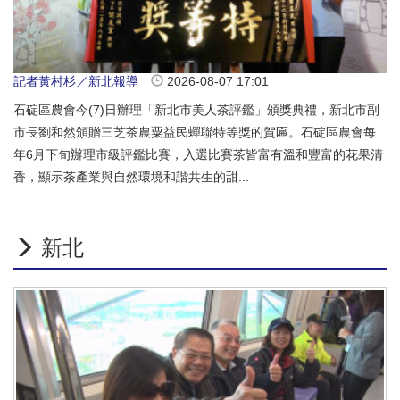
記者黃村杉／新北報導
2026-08-07 17:01
石碇區農會今(7)日辦理「新北市美人茶評鑑」頒獎典禮，新北市副
市長劉和然頒贈三芝茶農粟益民蟬聯特等獎的賀匾。石碇區農會每
年6月下旬辦理市級評鑑比賽，入選比賽茶皆富有溫和豐富的花果清
香，顯示茶產業與自然環境和諧共生的甜...
新北