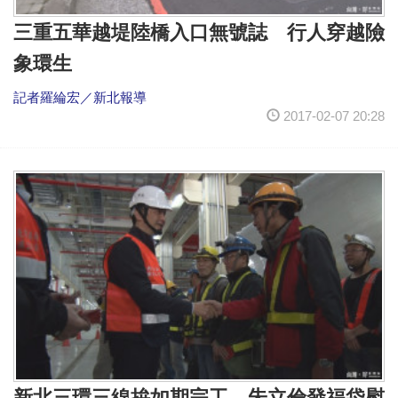
三重五華越堤陸橋入口無號誌 行人穿越險
象環生
記者羅綸宏／新北報導
2017-02-07 20:28
新北三環三線拚如期完工 朱立倫發福袋慰