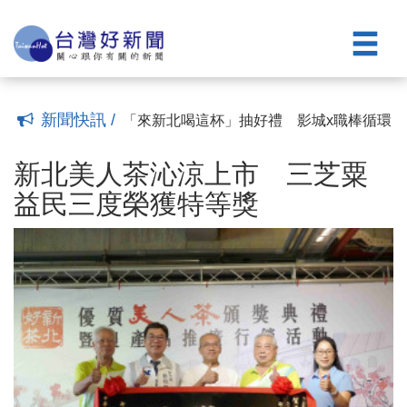
飾與營養品祝賀父親節快樂
走訪石碇聆聽基層意見 李四川：推動深
(14:44)
坑輕軌帶動觀光及產業發展
高齡博覽會新北館登場 輔具EasyGo獲選
(14:20)
十大高齡友善科技
白海豚颱風來襲 台電北南區處加強防颱
(14:08)
整備
台電北西區處加強防颱整備 走訪畜牧場
(13:55)
宣導用電安全
新北全齡高風險整合型安全網 侯友宜：
(13:42)
新聞快訊 /
不遺漏任一個需要幫助家庭
「來新北喝這杯」抽好禮 影城x職棒循環
(13:32)
杯享受無痕娛樂
新北美人茶沁涼上市 三芝粟益民三度榮
(13:25)
獲特等獎
新北庇護禮《安好植光》登場 微型水泥
(17:01)
新北美人茶沁涼上市 三芝粟
盆植栽可食暖心療癒
中颱白海豚海警發布 侯友宜要求市府團
(16:08)
益民三度榮獲特等獎
隊強化防颱整備
新北榮服處長訪視百歲榮民 致贈祝壽金
(15:58)
飾與營養品祝賀父親節快樂
走訪石碇聆聽基層意見 李四川：推動深
(14:44)
坑輕軌帶動觀光及產業發展
高齡博覽會新北館登場 輔具EasyGo獲選
(14:20)
十大高齡友善科技
白海豚颱風來襲 台電北南區處加強防颱
(14:08)
整備
台電北西區處加強防颱整備 走訪畜牧場
(13:55)
宣導用電安全
新北全齡高風險整合型安全網 侯友宜：
(13:42)
不遺漏任一個需要幫助家庭
「來新北喝這杯」抽好禮 影城x職棒循環
(13:32)
杯享受無痕娛樂
(13:25)