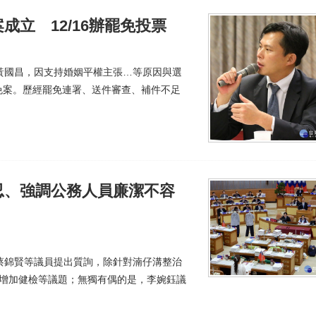
立 12/16辦罷免投票
黃國昌，因支持婚姻平權主張…等原因與選
免案。歷經罷免連署、送件審查、補件不足
忍、強調公務人員廉潔不容
蔡錦賢等議員提出質詢，除針對湳仔溝整治
消增加健檢等議題；無獨有偶的是，李婉鈺議