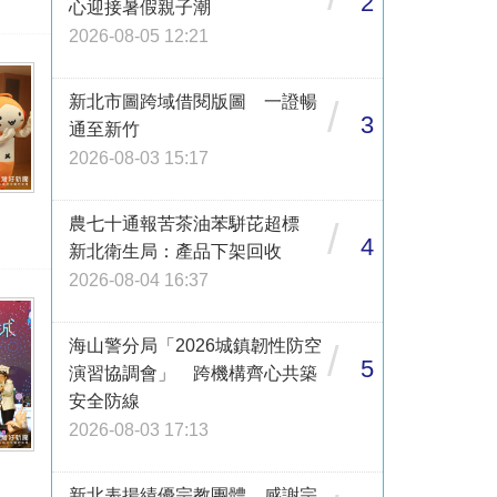
2
心迎接暑假親子潮
2026-08-05 12:21
新北市圖跨域借閱版圖 一證暢
/
3
通至新竹
2026-08-03 15:17
農七十通報苦茶油苯駢芘超標
/
4
新北衛生局：產品下架回收
2026-08-04 16:37
海山警分局「2026城鎮韌性防空
/
5
演習協調會」 跨機構齊心共築
安全防線
2026-08-03 17:13
新北表揚績優宗教團體 感謝宗