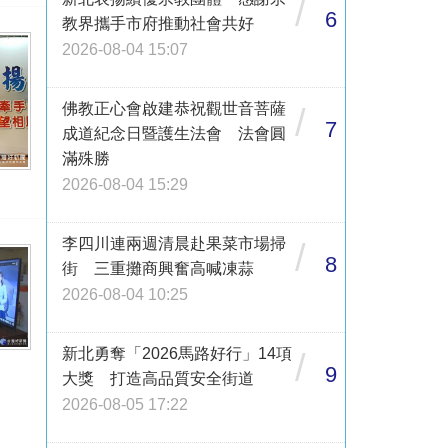
/
6
教界攜手市府推動社會共好
2026-08-04 15:07
佛教正心會啟建恭祝觀世音菩薩
/
7
成道紀念日暨護生法會 法會圓
滿殊勝
2026-08-04 15:29
李四川連兩週清晨赴果菜市場掃
/
8
街 三重攤商興奮高喊凍蒜
2026-08-04 10:25
新北勇奪「2026馬路好行」14項
/
9
大獎 打造高品質安全街道
2026-08-05 17:22