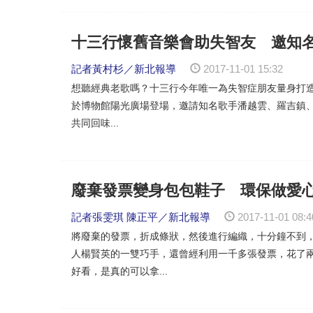
十三行懷舊音樂會助失智友 邀知
記者黃村杉／新北報導
2017-11-01 15:32
想聽經典老歌嗎？十三行今年唯一為失智症朋友量身打造的音
於博物館陽光廣場登場，邀請知名歌手潘越雲、羅吉鎮
共同回味...
廢棄發票變身包包鞋子 環保做愛
記者張雯琪 陳正平／新北報導
2017-11-01 08:4
將廢棄的發票，折成條狀，然後進行編織，十分鐘不到
人楊賢英的一雙巧手，還曾經利用一千多張發票，花了
好看，是真的可以拿...