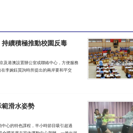
臺灣原創遊戲同樂會8/15登場
(12:51)
安心迎接暑假親子潮
(12:21)
雙冠獻獎 侯友宜：身心障礙者學習典範
(12:07)
：持續積極推動校園反毒
北京及港澳設置辦公室或聯絡中心，方便服務
前在李婉鈺質詢時所提出的兩岸要和平交
示範滑水姿勢
動中心的特色課程，半小時節目吸引超過
，是全國首度在室內運動中心舉辦，一推出就