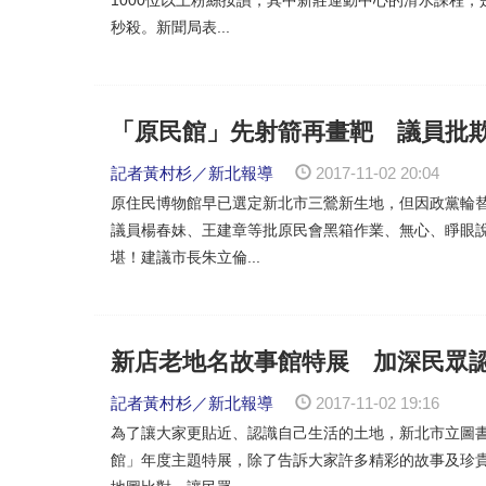
秒殺。新聞局表...
「原民館」先射箭再畫靶 議員批
記者黃村杉／新北報導
2017-11-02 20:04
原住民博物館早已選定新北市三鶯新生地，但因政黨輪
議員楊春妹、王建章等批原民會黑箱作業、無心、睜眼
堪！建議市長朱立倫...
新店老地名故事館特展 加深民眾
記者黃村杉／新北報導
2017-11-02 19:16
為了讓大家更貼近、認識自己生活的土地，新北市立圖
館」年度主題特展，除了告訴大家許多精彩的故事及珍貴