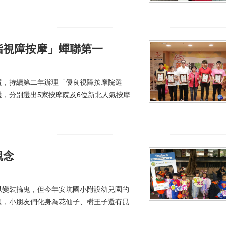
指視障按摩」蟬聯第一
質，持續第二年辦理「優良視障按摩院選
，分別選出5家按摩院及6位新北人氣按摩
觀念
以變裝搞鬼，但今年安坑國小附設幼兒園的
題，小朋友們化身為花仙子、樹王子還有昆