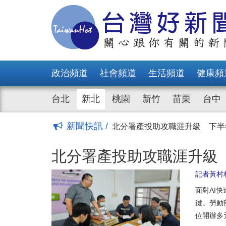
北分署產投助攻職涯升級 下半
中颱「白海豚」逼近 侯友宜
凱擘大寬頻送愛 捐八里愛心
關聖帝君聖誕 李四川赴新莊
新北第15屆婦女大學成果展 
政治頻道
社會頻道
生活頻道
健康頻
新北勇奪「2026馬路好行」1
李四川參拜鶯歌碧龍宮等宮廟
台北
新北
桃園
新竹
苗栗
台中
新北推銀髮電競、原民AI課程 
新北人氣玩水景點 高灘處：
新聞快訊 /
八里教養院生奪伯明罕地板滾球
北分署產投助攻職涯升級 下半
中颱「白海豚」逼近 侯友宜
北分署產投助攻職涯升級 
凱擘大寬頻送愛 捐八里愛心
記者黃村
關聖帝君聖誕 李四川赴新莊
新北第15屆婦女大學成果展 
面對AI
新北勇奪「2026馬路好行」1
鍵。勞動
李四川參拜鶯歌碧龍宮等宮廟
位開辦多