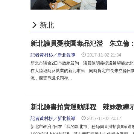
新北推銀髮電競、原民AI課程 
新北人氣玩水景點 高灘處：
八里教養院生奪伯明罕地板滾球
新北
新北議員憂校園毒品氾濫 朱立倫
記者黃村杉／新北報導
2017-11-02 21:34
新北市議會2日市政總質詢，議員陳明義提議希望能於
在大陸經商及就業的新北市民；同時肯定市長朱立倫日
流，擱置爭議求同存...
新北臉書拍賣運動課程 辣妹教練
記者黃村杉／新北報導
2017-11-02 20:17
新北市政府2日在「我的新北市」粉絲團直播拍賣6家運
1000位以上粉絲按讚，其中新莊運動中心的滑水課程