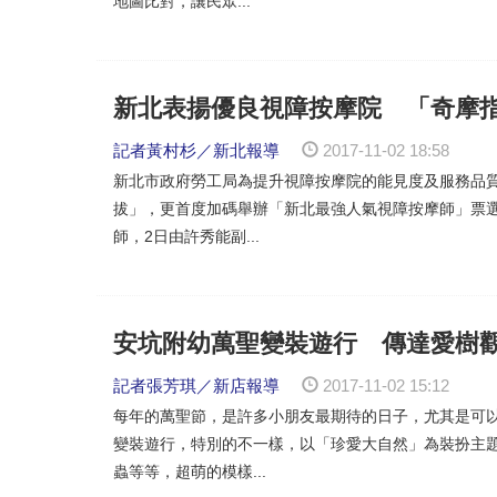
地圖比對，讓民眾...
新北表揚優良視障按摩院 「奇摩
記者黃村杉／新北報導
2017-11-02 18:58
新北市政府勞工局為提升視障按摩院的能見度及服務品
拔」，更首度加碼舉辦「新北最強人氣視障按摩師」票選
師，2日由許秀能副...
安坑附幼萬聖變裝遊行 傳達愛樹
記者張芳琪／新店報導
2017-11-02 15:12
每年的萬聖節，是許多小朋友最期待的日子，尤其是可
變裝遊行，特別的不一樣，以「珍愛大自然」為裝扮主
蟲等等，超萌的模樣...