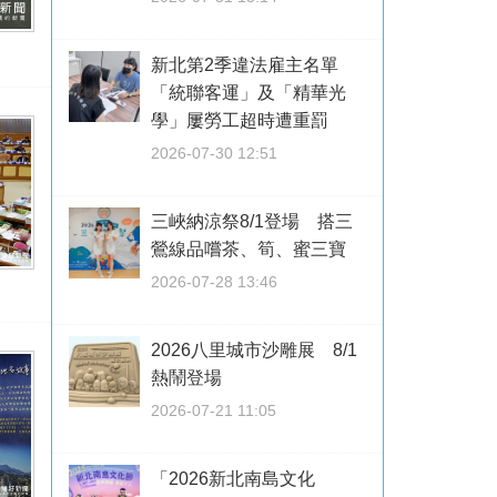
新北第2季違法雇主名單
「統聯客運」及「精華光
學」屢勞工超時遭重罰
2026-07-30 12:51
三峽納涼祭8/1登場 搭三
鶯線品嚐茶、筍、蜜三寶
2026-07-28 13:46
2026八里城市沙雕展 8/1
熱鬧登場
2026-07-21 11:05
「2026新北南島文化