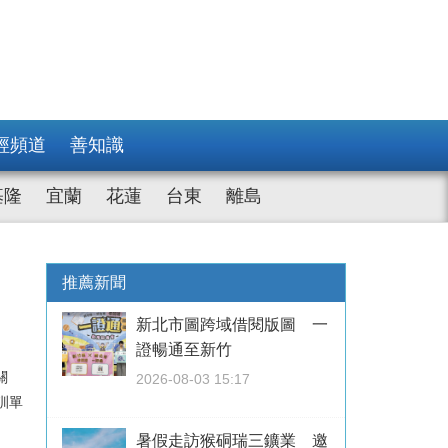
經頻道
善知識
基隆
宜蘭
花蓮
台東
離島
推薦新聞
新北市圖跨域借閱版圖 一
證暢通至新竹
關
2026-08-03 15:17
訓單
暑假走訪猴硐瑞三鑛業 邀