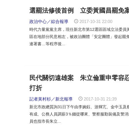
選罷法修後首例 立委黃國昌罷免案成
政治中心／綜合報導
2017-10-31 22:00
時代力量黨黨主席，現任新北市第12選區區域立法委員
區在地部分民意相左，被政治團體「安定團體」發起罷
連署書…等程序後...
民代關切遠雄案 朱立倫重申零容
打折
記者黃村杉／新北報導
2017-10-31 21:39
新北市政總質詢31日下午由李婉鈺、游輝宂、金中玉及
有成、公務人員調薪3％錢從哪來、警察服勤裝備及警
員也指市長朱立...