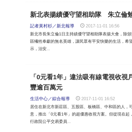
新北表揚績優守望相助隊 朱立倫
記者黃村杉／新北報導
2017-11-01 16:56
新北市長朱立倫1日主持績優守望相助隊表揚大會，除頒
區犧牲奉獻的無名英雄，讓民眾有平安快樂的生活，希望
示，治安...
「0元看1年」違法吸有線電視收視
豐逾百萬元
生活中心／綜合報導
2017-11-01 16:52
居住在新北市新莊區、五股區、板橋區、中和區的人，
意，推出「0元看1年」的超優惠收視方案。但從現在起
行政院公平交易委員...