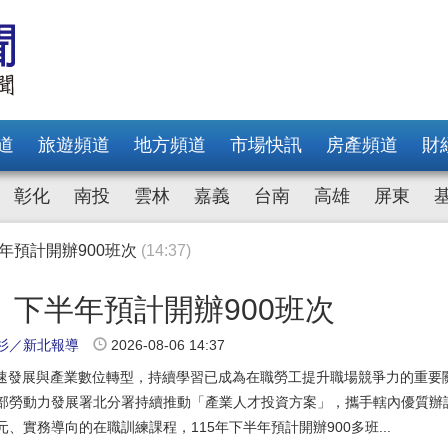
年預計開辦900班次
(14:37)
：落實預防措施全力防災
(14:08)
教養院照護物資
(13:08)
武聖廟參拜祈福
(12:10)
展現女性學員多元才藝
(11:34)
道
旅遊頻道
地方頻道
市場快訊
房產頻道
財
4項大獎 打造高品質安全街道
(17:22)
 人氣旺「凍蒜」聲不斷
(15:06)
彰化
南投
雲林
嘉義
台南
高雄
屏東
臺灣原創遊戲同樂會8/15登場
(12:51)
安心迎接暑假親子潮
(12:21)
雙冠獻獎 侯友宜：身心障礙者學習典範
(12:07)
年預計開辦900班次
(14:37)
：落實預防措施全力防災
(14:08)
下半年預計開辦900班次
教養院照護物資
(13:08)
杉／新北報導
2026-08-06 14:37
武聖廟參拜祈福
(12:10)
展現女性學員多元才藝
(11:34)
快速發展與產業數位轉型，持續學習已成為在職勞工提升職場競爭力的重要
4項大獎 打造高品質安全街道
(17:22)
部勞動力發展署北分署持續推動「產業人才投資方案」，攜手轄內優質辦
 人氣旺「凍蒜」聲不斷
(15:06)
元、實務導向的在職訓練課程，115年下半年預計開辦900多班...