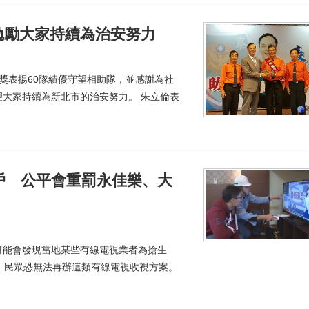
勉勵大家持續為治安努力
獎表揚60隊績優守望相助隊，並感謝為社
大家持續為新北市的治安努力。 朱立倫表
戶 公平會重罰永佳樂、大
可能會發現當地某些有線電視業者為搶生
，民眾恐無法再辦這類有線電視收視方案。