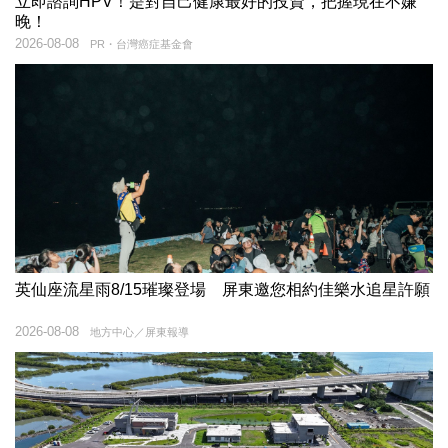
立即諮詢HPV！是對自己健康最好的投資，把握現在不嫌
晚！
2026-08-08
PR・台灣癌症基金會
英仙座流星雨8/15璀璨登場 屏東邀您相約佳樂水追星許願
2026-08-08
地方中心／屏東報導