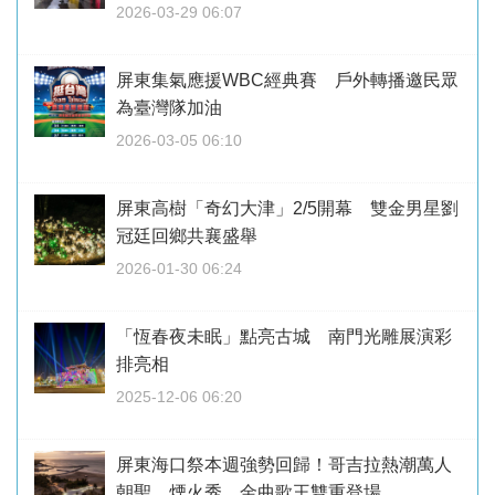
2026-03-29 06:07
屏東集氣應援WBC經典賽 戶外轉播邀民眾
為臺灣隊加油
2026-03-05 06:10
屏東高樹「奇幻大津」2/5開幕 雙金男星劉
冠廷回鄉共襄盛舉
2026-01-30 06:24
「恆春夜未眠」點亮古城 南門光雕展演彩
排亮相
2025-12-06 06:20
屏東海口祭本週強勢回歸！哥吉拉熱潮萬人
朝聖 煙火秀、金曲歌王雙重登場