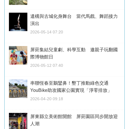
遺構與古城化身舞台 當代馬戲、舞蹈接力
演出
2026-05-14 07:20
屏菸集結兒童劇、科學互動 邀親子玩翻國
際博物館日
2026-05-12 07:40
串聯恆春至鵝鑾鼻！墾丁推動綠色交通
YouBike助攻國家公園實現「淨零排放」
2026-04-20 09:18
屏東縣立美術館開館 屏菸園區同步開放迎
人潮