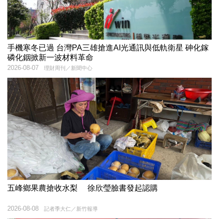
手機寒冬已過 台灣PA三雄搶進AI光通訊與低軌衛星 砷化鎵
磷化銦掀新一波材料革命
2026-08-07
理財周刊／新聞中心
五峰鄉果農搶收水梨 徐欣瑩臉書發起認購
2026-08-08
記者季大仁／新竹報導