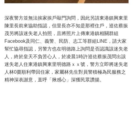
深夜警方並無法挨家挨戶敲門詢問，因此另請東港鎮興東里
陳里長前來協助指認，但里長亦不知是那裡住戶，巡佐蔡振
茂另將該迷失老人拍照，且將照片上傳東港鎮相關群組
Facebook及同仁、義警、民防、志工等群組LINE，請大家
幫忙協尋指認，另警方也在明德路上詢問是否認識該迷失老
人，終於皇天不負苦心人，於凌晨1時許巡佐蔡振茂問出該
迷失老人住東港鎮興東里明德路ｘｘ號，警方立即將迷失老
人林0棗順利帶回住家，家屬林先生對員警積極為民服務之
精神深表謝意，直呼「揪感心」深獲民眾讚揚。