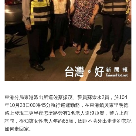
東港分局東港派出所巡佐蔡振茂、警員蘇崇永2員，於104
年10月28日00時45分執行巡邏勤務，在東港鎮興東里明德
路上發現三更半夜怎麼路旁有1名老人還沒睡覺，警方上前
詢問，得知該女性老人年約85歲，因睡不著外出走走卻忘記
如何走回家
。