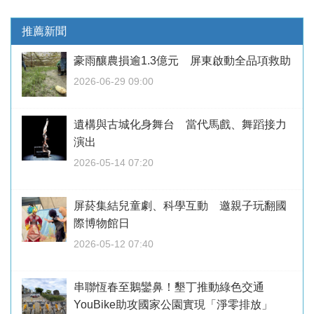
推薦新聞
豪雨釀農損逾1.3億元 屏東啟動全品項救助
2026-06-29 09:00
遺構與古城化身舞台 當代馬戲、舞蹈接力
演出
2026-05-14 07:20
屏菸集結兒童劇、科學互動 邀親子玩翻國
際博物館日
2026-05-12 07:40
串聯恆春至鵝鑾鼻！墾丁推動綠色交通
YouBike助攻國家公園實現「淨零排放」