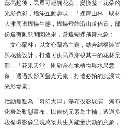
蕊亮起後，民眾可輕觸花蕊，變換整串花朵的
光影色彩，增添互動趣味；「蝶舞山林」取材
大津周邊蝴蝶生態，蝴蝶燈飾沿山道佈置，部
份還有動態開闔效果，營造蝴蝶飛舞意象；
「文心蘭林」以文心蘭為主題，結合結構裝置
與花藝設計，打造可供民眾穿梭其中的花林景
觀；「花果天堂」則融合在地植物與水果意
象，透過投影與螢光元素，打造必拍的沉浸式
光影場景。
活動焦點為「奇幻大津」瀑布投影展演，瀑布
化身為動態畫布，以自然元素為主軸，透過多
段循環影像呈現萬物共生與能量流動的意象，