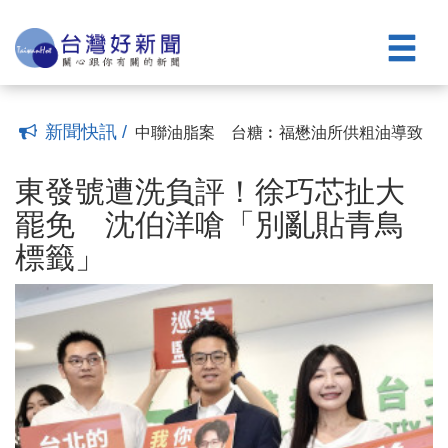
式花徑祕境驚豔盛開
白海豚颱風逼近！北市8、9日恐飆9級陣
(17:02)
風、豪雨 蔣萬安指示「料敵從寬」全面
兒童樂團與金曲陣容強勢串聯 雙北學子
整備
傳唱童謠翻轉當代客語新風貌
批藍白拖垮總預算審查 民進黨：立法院
(16:00)
(12:36)
恐創下史上最荒謬紀錄
搭貓纜賞星空看電影體驗里山川！ 台北
(12:29)
觀傳局解鎖貓空山城四季無窮魅力
各地高溫炎熱 晚起白海豚外圍雲系接
(11:59)
新聞快訊 /
近 中南部明晨留意局部較大雨勢
中聯油脂案 台糖︰福懋油所供粗油導致
(10:58)
商譽受損、商品下架損失，將正式提告
東發號遭洗負評！徐巧芯扯大罷免 沈伯
(22:03)
洋嗆「別亂貼青鳥標籤」
電子手鐶貼「萊爾校長吃毒油」 陳佩琪
(21:58)
東發號遭洗負評！徐巧芯扯大
放閃祝柯文哲67歲生日：羞辱性極強，但
從指尖把脈到AI解碼 長庚大學醫學院培
罷免 沈伯洋嗆「別亂貼青鳥
每一張都好看
育善用智慧醫療中西醫跨域醫師
盛夏紅閉鞘薑曼妙舞動象山山腳下！ 英
(18:13)
(17:07)
標籤」
式花徑祕境驚豔盛開
白海豚颱風逼近！北市8、9日恐飆9級陣
(17:02)
風、豪雨 蔣萬安指示「料敵從寬」全面
兒童樂團與金曲陣容強勢串聯 雙北學子
整備
傳唱童謠翻轉當代客語新風貌
批藍白拖垮總預算審查 民進黨：立法院
(16:00)
(12:36)
恐創下史上最荒謬紀錄
搭貓纜賞星空看電影體驗里山川！ 台北
(12:29)
觀傳局解鎖貓空山城四季無窮魅力
各地高溫炎熱 晚起白海豚外圍雲系接
(11:59)
近 中南部明晨留意局部較大雨勢
中聯油脂案 台糖︰福懋油所供粗油導致
(10:58)
商譽受損、商品下架損失，將正式提告
(22:03)