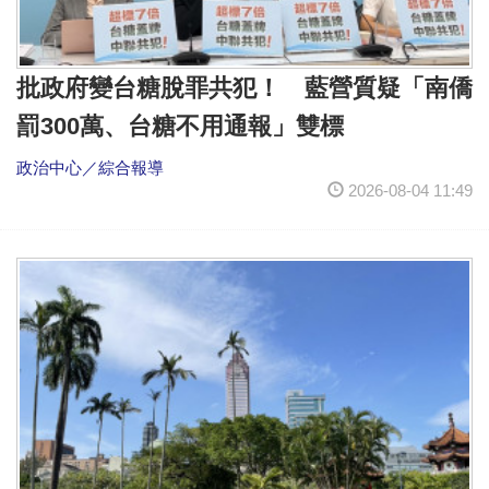
批政府變台糖脫罪共犯！ 藍營質疑「南僑
罰300萬、台糖不用通報」雙標
政治中心／綜合報導
2026-08-04 11:49