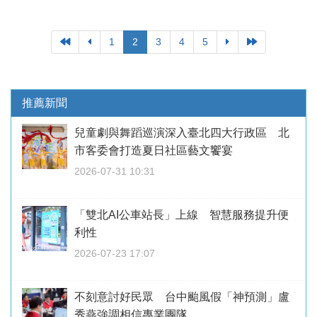
1
2
3
4
5
推薦新聞
兒童劇與舞蹈巡演深入臺北四大行政區 北
市客委會打造夏日社區藝文饗宴
2026-07-31 10:31
「雙北AI公車站長」上線 智慧服務提升便
利性
2026-07-23 17:07
不刻意討好民眾 台中颱風假「神預測」盧
秀燕強調相信專業團隊