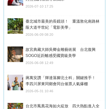
2026-07-10 17:25
臺北城市最美的長鏡頭！ 重溫敦化南路林
蔭大道半世紀「電影美學」
2026-06-09 08:20
故宮典藏大師吳卿金雕藝術展 台北復興
SOGO近距離感受國寶級美學
2026-06-08 12:49
蔣萬安讚「輝達落腳北士科」關鍵推手！
李四川屏東同鄉會同台催票人氣爆棚
2026-05-31 10:46
台北市鳳凰花海如火綻放 四大熱點進入全