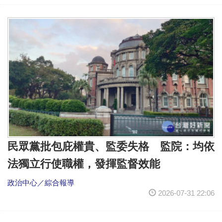
民眾黨批包庇權貴、監委失格 監院：均依
法獨立行使職權，發揮監督效能
政治中心／綜合報導
2026-07-31 22:06