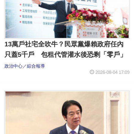
13萬戶社宅全吹牛？民眾黨爆賴政府任內
只蓋5千戶 包租代管灌水後恐剩「零戶」
政治中心／綜合報導
2026-08-04 17:09