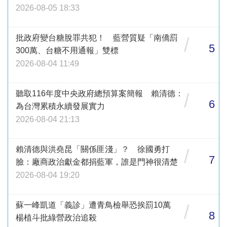
2026-08-05 18:33
批政府變台糖脫罪共犯！ 藍營質疑「南僑罰
/
5
300萬、台糖不用通報」雙標
2026-08-04 11:49
聽取116年度中央政府總預算案簡報 賴清德：
/
6
為台灣累積永續發展實力
2026-08-04 21:13
賴清德與洪堯昆「關係匪淺」？ 徐國勇打
/
7
臉：廠商政治獻金都捐藍軍，誰是門神很清楚
2026-08-04 19:20
蘇一峰凱道「義診」遭青鳥檢舉恐挨罰10萬
/
8
楊植斗批綠營政治追殺