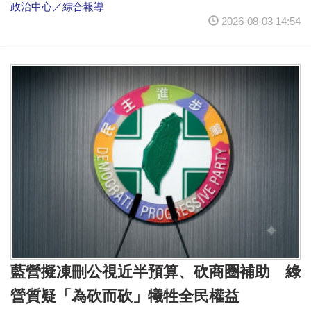
政治中心／綜合報導
2026-08-03 14:54
藍營擬凍刪公視近半預算、砍商圈補助 綠
營質疑「為砍而砍」犧牲全民權益