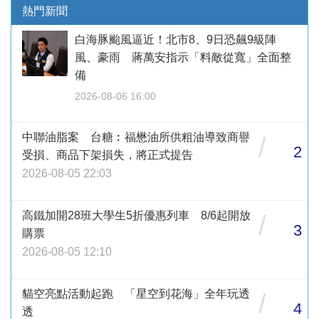
熱門新聞
白海豚颱風逼近！北市8、9日恐飆9級陣
風、豪雨 蔣萬安指示「料敵從寬」全面整
備
2026-08-06 16:00
中聯油脂案 台糖︰福懋油所供粗油導致商譽
/
2
受損、商品下架損失，將正式提告
2026-08-05 22:03
高鐵加開28班大學生5折優惠列車 8/6起開放
/
3
購票
2026-08-05 12:10
貓空亮點活動起跑 「星空到花海」全年玩透
/
4
透