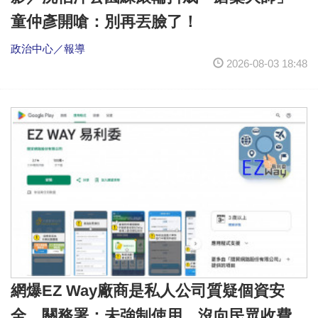
童仲彥開嗆：別再丟臉了！
政治中心／報導
2026-08-03 18:48
網爆EZ Way廠商是私人公司質疑個資安
全 關務署：未強制使用，沒向民眾收費