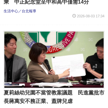
乘 中正紀念堂至中和高中僅需14分
生活中心／台北報導
2026-08-03 17:34
夏莉絲幼兒園不當管教案議題 民進黨批市
長蔣萬安不務正業、蓋牌兒虐