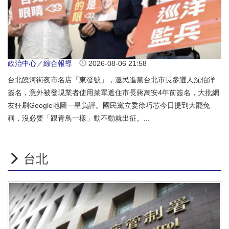
政治中心／綜合報導
2026-08-06 21:58
台北饒河街夜市名店「東發號」，邀民進黨台北市長參選人沈伯洋
簽名，意外被發現業者使用菜單遮住市長蔣萬安4年前簽名，大批網
友狂刷Google地圖一星負評。國民黨立委徐巧芯今日提到大罷免
稱，沒必要「跟青鳥一樣」動不動就出征。...
台北