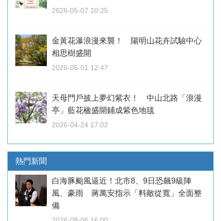
2026-05-07 10:25
金黃花瀑浪漫來襲！ 陽明山花卉試驗中心
相思樹盛開
2026-05-01 12:47
天母門戶披上夢幻紫衣！ 中山北路「浪漫
亭」藍花楹盛開鋪成紫色地毯
2026-04-24 17:02
熱門新聞
白海豚颱風逼近！北市8、9日恐飆9級陣
風、豪雨 蔣萬安指示「料敵從寬」全面整
備
2026-08-06 16:00