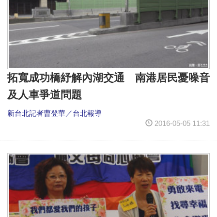
拓寬成功橋紓解內湖交通 南港居民憂噪音
及人車爭道問題
新台北記者曹登華／台北報導
2016-05-05 11:31