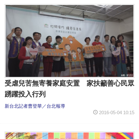
受虐兒苦無寄養家庭安置 家扶籲善心民眾
踴躍投入行列
新台北記者曹登華／台北報導
2016-05-04 10:15