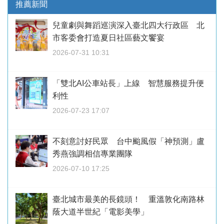
推薦新聞
兒童劇與舞蹈巡演深入臺北四大行政區 北
市客委會打造夏日社區藝文饗宴
2026-07-31 10:31
「雙北AI公車站長」上線 智慧服務提升便
利性
2026-07-23 17:07
不刻意討好民眾 台中颱風假「神預測」盧
秀燕強調相信專業團隊
2026-07-10 17:25
臺北城市最美的長鏡頭！ 重溫敦化南路林
蔭大道半世紀「電影美學」