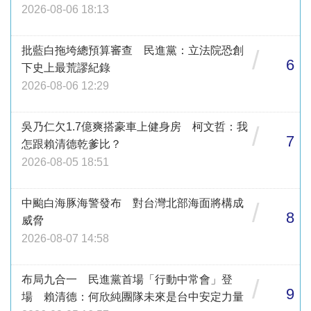
2026-08-06 18:13
批藍白拖垮總預算審查 民進黨：立法院恐創
/
6
下史上最荒謬紀錄
2026-08-06 12:29
吳乃仁欠1.7億爽搭豪車上健身房 柯文哲：我
/
7
怎跟賴清德乾爹比？
2026-08-05 18:51
中颱白海豚海警發布 對台灣北部海面將構成
/
8
威脅
2026-08-07 14:58
布局九合一 民進黨首場「行動中常會」登
/
9
場 賴清德：何欣純團隊未來是台中安定力量