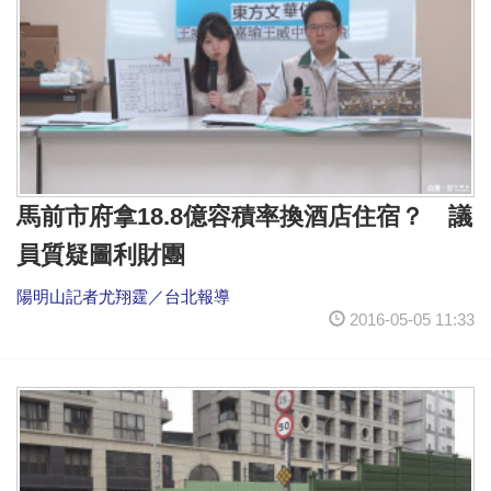
馬前市府拿18.8億容積率換酒店住宿？ 議
員質疑圖利財團
陽明山記者尤翔霆／台北報導
2016-05-05 11:33