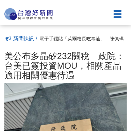
遺憾：真相或許不會很快被看見，但也永
慈濟採購新冠疫苗遭騙10.6億元 民進
不消失
黨：要求藍白政治人物為當年詆毀防疫團
中颱白海豚海警發布 對台灣北部海面將
(20:30)
隊道歉
構成威脅
雙十連假離島機票 8/10上午9時開放訂位
(16:30)
(14:58)
(12:26)
中颱白海豚逼近 氣象署預計14：30發海
警
東發號遭洗負評！徐巧芯扯大罷免 沈伯
(10:57)
新聞快訊 /
洋嗆「別亂貼青鳥標籤」
電子手鐶貼「萊爾校長吃毒油」 陳佩琪
(21:58)
放閃祝柯文哲67歲生日：羞辱性極強，但
美公布多晶矽232關稅 政院：台美已簽
每一張都好看
投資MOU，相關產品適用相關優惠待遇
買BNT疫苗遭詐10.6億元被控態度消極
(18:13)
美公布多晶矽232關稅 政院：
(22:07)
慈濟託律師再聲明：採取必要法律措施捍
東海大學生物科技與應用微生物領域奪全
台美已簽投資MOU，相關產品
衛捐款大眾權益
球第28名 並榮登全台第一
慈濟採購BNT疫苗遭詐10.6億元 陳時中
(21:24)
(20:50)
適用相關優惠待遇
遺憾：真相或許不會很快被看見，但也永
慈濟採購新冠疫苗遭騙10.6億元 民進
不消失
黨：要求藍白政治人物為當年詆毀防疫團
中颱白海豚海警發布 對台灣北部海面將
(20:30)
隊道歉
構成威脅
雙十連假離島機票 8/10上午9時開放訂位
(16:30)
(14:58)
(12:26)
中颱白海豚逼近 氣象署預計14：30發海
警
東發號遭洗負評！徐巧芯扯大罷免 沈伯
(10:57)
洋嗆「別亂貼青鳥標籤」
電子手鐶貼「萊爾校長吃毒油」 陳佩琪
(21:58)
放閃祝柯文哲67歲生日：羞辱性極強，但
每一張都好看
(18:13)