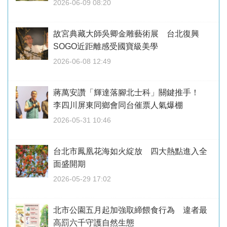
2026-06-09 08:20
故宮典藏大師吳卿金雕藝術展 台北復興
SOGO近距離感受國寶級美學
2026-06-08 12:49
蔣萬安讚「輝達落腳北士科」關鍵推手！
李四川屏東同鄉會同台催票人氣爆棚
2026-05-31 10:46
台北市鳳凰花海如火綻放 四大熱點進入全
面盛開期
2026-05-29 17:02
北市公園五月起加強取締餵食行為 違者最
高罰六千守護自然生態