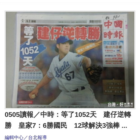
0505讀報／中時：等了1052天 建仔逆轉
勝 皇家7：6勝國民 12球解決3強棒 ...
編輯中心／台北報導