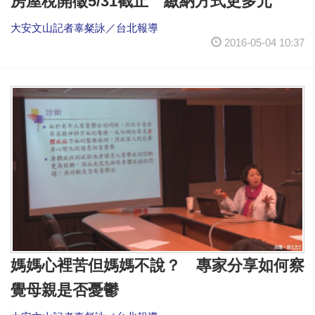
房屋稅開徵5/31截止 繳納方式更多元
大安文山記者辜粲詠／台北報導
2016-05-04 10:37
媽媽心裡苦但媽媽不說？ 專家分享如何察
覺母親是否憂鬱