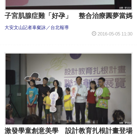
子宮肌腺症難「好孕」 整合治療圓夢當媽
大安文山記者辜粲詠／台北報導
2016-05-05 11:30
激發學童創意美學 設計教育扎根計畫登場