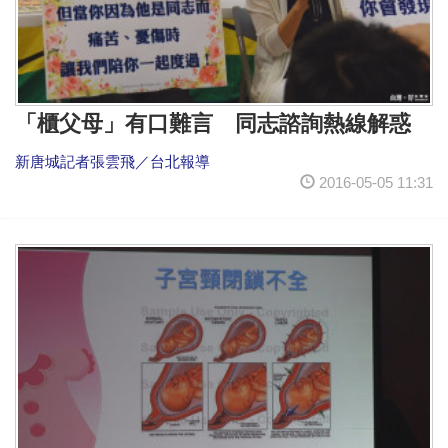
「櫃父母」有口難言 同志諮詢熱線解惑
新唐城記者張雲飛／台北報導
2016-05-05 11:31