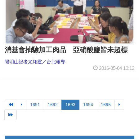
消基會抽驗加工肉品 亞硝酸鹽皆未超標
陽明山記者尤翔霆／台北報導
2016-05-04 10:12
1691
1692
1693
1694
1695