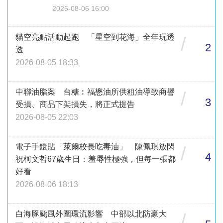
2026-08-06 16:00
貓空亮點活動起跑 「星空到花海」全年玩透
/
2
透
2026-08-05 18:33
中聯油脂案 台糖︰福懋油所供粗油導致商譽
/
3
受損、商品下架損失，將正式提告
2026-08-05 22:03
電子手鐶貼「萊爾校長吃毒油」 陳佩琪放閃
/
4
祝柯文哲67歲生日：羞辱性極強，但每一張都
好看
2026-08-06 18:13
白海豚颱風外圍環流影響 中部以北防豪大
/