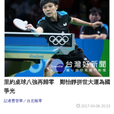
里約桌球八強再歸零 鄭怡靜拼世大運為國
爭光
記者曹登華／台北報導
2017-04-06 20:23