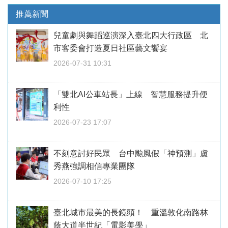
推薦新聞
兒童劇與舞蹈巡演深入臺北四大行政區 北
市客委會打造夏日社區藝文饗宴
2026-07-31 10:31
「雙北AI公車站長」上線 智慧服務提升便
利性
2026-07-23 17:07
不刻意討好民眾 台中颱風假「神預測」盧
秀燕強調相信專業團隊
2026-07-10 17:25
臺北城市最美的長鏡頭！ 重溫敦化南路林
蔭大道半世紀「電影美學」