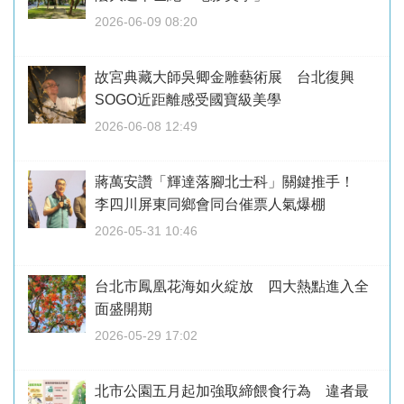
2026-06-09 08:20
故宮典藏大師吳卿金雕藝術展 台北復興
SOGO近距離感受國寶級美學
2026-06-08 12:49
蔣萬安讚「輝達落腳北士科」關鍵推手！
李四川屏東同鄉會同台催票人氣爆棚
2026-05-31 10:46
台北市鳳凰花海如火綻放 四大熱點進入全
面盛開期
2026-05-29 17:02
北市公園五月起加強取締餵食行為 違者最