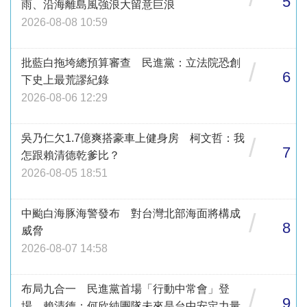
5
雨、沿海離島風強浪大留意巨浪
2026-08-08 10:59
批藍白拖垮總預算審查 民進黨：立法院恐創
/
6
下史上最荒謬紀錄
2026-08-06 12:29
吳乃仁欠1.7億爽搭豪車上健身房 柯文哲：我
/
7
怎跟賴清德乾爹比？
2026-08-05 18:51
中颱白海豚海警發布 對台灣北部海面將構成
/
8
威脅
2026-08-07 14:58
布局九合一 民進黨首場「行動中常會」登
/
9
場 賴清德：何欣純團隊未來是台中安定力量