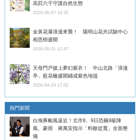
高罰六千守護自然生態
2026-05-07 10:25
金黃花瀑浪漫來襲！ 陽明山花卉試驗中心
相思樹盛開
2026-05-01 12:47
天母門戶披上夢幻紫衣！ 中山北路「浪漫
亭」藍花楹盛開鋪成紫色地毯
2026-04-24 17:02
熱門新聞
白海豚颱風逼近！北市8、9日恐飆9級陣
風、豪雨 蔣萬安指示「料敵從寬」全面整
備