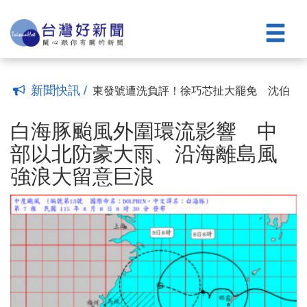
衛捐款大眾權益
球第28名 並榮登全台第一
慈濟採購BNT疫苗遭詐10.6億元 陳時中
(21:24)
(20:50)
遺憾：真相或許不會很快被看見，但也永
慈濟採購新冠疫苗遭騙10.6億元 民進
不消失
黨：要求藍白政治人物為當年詆毀防疫團
中颱白海豚海警發布 對台灣北部海面將
(20:30)
隊道歉
構成威脅
雙十連假離島機票 8/10上午9時開放訂位
(16:30)
(14:58)
(12:26)
中颱白海豚逼近 氣象署預計14：30發海
新聞快訊 /
警
東發號遭洗負評！徐巧芯扯大罷免 沈伯
(10:57)
洋嗆「別亂貼青鳥標籤」
白海豚颱風外圍環流影響 中部以北防豪
(21:58)
大雨、沿海離島風強浪大留意巨浪
美公布多晶矽232關稅 政院：台美已簽
(10:59)
白海豚颱風外圍環流影響 中
投資MOU，相關產品適用相關優惠待遇
買BNT疫苗遭詐10.6億元被控態度消極
部以北防豪大雨、沿海離島風
(22:07)
慈濟託律師再聲明：採取必要法律措施捍
東海大學生物科技與應用微生物領域奪全
強浪大留意巨浪
衛捐款大眾權益
球第28名 並榮登全台第一
慈濟採購BNT疫苗遭詐10.6億元 陳時中
(21:24)
(20:50)
遺憾：真相或許不會很快被看見，但也永
慈濟採購新冠疫苗遭騙10.6億元 民進
不消失
黨：要求藍白政治人物為當年詆毀防疫團
中颱白海豚海警發布 對台灣北部海面將
(20:30)
隊道歉
構成威脅
雙十連假離島機票 8/10上午9時開放訂位
(16:30)
(14:58)
(12:26)
中颱白海豚逼近 氣象署預計14：30發海
警
東發號遭洗負評！徐巧芯扯大罷免 沈伯
(10:57)
洋嗆「別亂貼青鳥標籤」
(21:58)