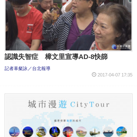
認識失智症 樟文里宣導AD-8快篩
記者辜粲詠／台北報導
2017-04-07 17:35