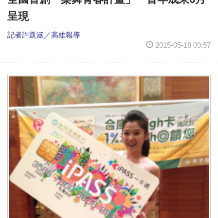
呈現
記者許凱涵／高雄報導
2015-05-18 09:57