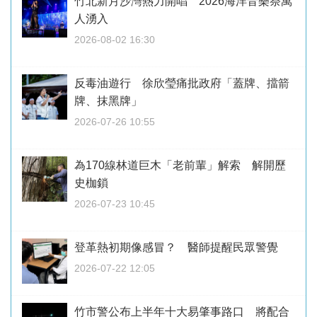
竹北新月沙灣熱力開唱 2026海洋音樂祭萬
人湧入
2026-08-02 16:30
反毒油遊行 徐欣瑩痛批政府「蓋牌、擋箭
牌、抹黑牌」
2026-07-26 10:55
為170線林道巨木「老前輩」解索 解開歷
史枷鎖
2026-07-23 10:45
登革熱初期像感冒？ 醫師提醒民眾警覺
2026-07-22 12:05
竹市警公布上半年十大易肇事路口 將配合