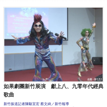
如果劇團新竹展演 獻上八、九零年代經典
歌曲
新竹振道記者陳駱宜宏 蔡文綺／新竹報導