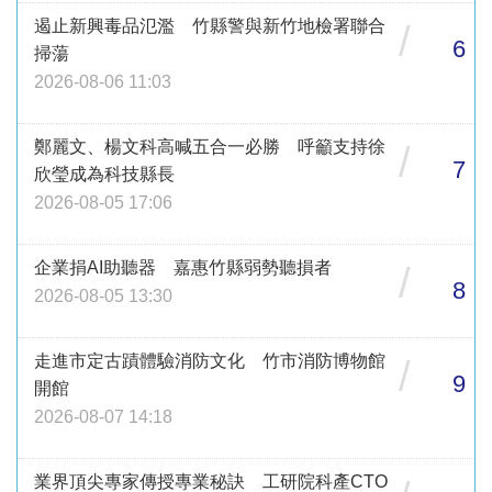
遏止新興毒品氾濫 竹縣警與新竹地檢署聯合
/
6
掃蕩
2026-08-06 11:03
鄭麗文、楊文科高喊五合一必勝 呼籲支持徐
/
7
欣瑩成為科技縣長
2026-08-05 17:06
企業捐AI助聽器 嘉惠竹縣弱勢聽損者
/
8
2026-08-05 13:30
走進市定古蹟體驗消防文化 竹市消防博物館
/
9
開館
2026-08-07 14:18
業界頂尖專家傳授專業秘訣 工研院科產CTO