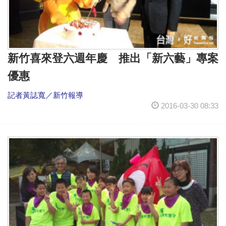
新竹喜來登六週年慶 推出「新六藝」專案
優惠
記者黃誌寬／新竹報導
2016-03-30 08:33