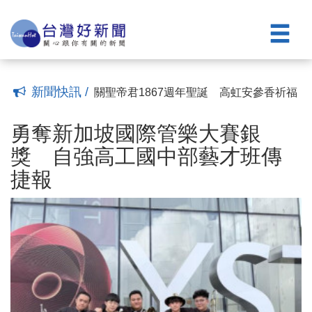
一開放線上報名
測肌力、答健康、趣闖關 高齡健康博覽
(14:54)
會體驗「全齡樂活」成果
走進市定古蹟體驗消防文化 竹市消防博
(14:26)
物館開館
徐欣瑩化身「資深獅迷」 為攻城獅球隊
(14:18)
加油
「資安與你我的距離」教育訓練 寶山鄉
(11:40)
公所協助同仁強化安全意識
輔導會訪新竹榮服處 驗證政策執行成果
(11:09)
新聞快訊 /
(10:17)
關聖帝君1867週年聖誕 高虹安參香祈福
(19:04)
勇奪新加坡國際管樂大賽銀獎 自強高工
國中部藝才班傳捷報
五峰鄉果農搶收水梨 徐欣瑩臉書發起認
(10:28)
勇奪新加坡國際管樂大賽銀
購
全面打造「數位校務團隊」 敏實科大宣
(10:07)
獎 自強高工國中部藝才班傳
布邁向「AI Agent 大學」
親子互動式繪本故事劇場8/23登場 下周
(15:20)
捷報
一開放線上報名
測肌力、答健康、趣闖關 高齡健康博覽
(14:54)
會體驗「全齡樂活」成果
走進市定古蹟體驗消防文化 竹市消防博
(14:26)
物館開館
徐欣瑩化身「資深獅迷」 為攻城獅球隊
(14:18)
加油
「資安與你我的距離」教育訓練 寶山鄉
(11:40)
公所協助同仁強化安全意識
輔導會訪新竹榮服處 驗證政策執行成果
(11:09)
(10:17)
關聖帝君1867週年聖誕 高虹安參香祈福
(19:04)