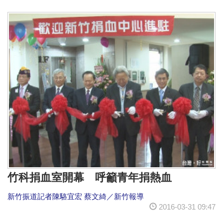
竹科捐血室開幕 呼籲青年捐熱血
新竹振道記者陳駱宜宏 蔡文綺／新竹報導
2016-03-31 09:47