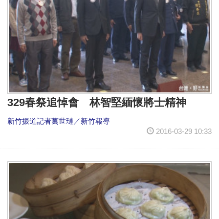
329春祭追悼會 林智堅緬懷將士精神
新竹振道記者萬世璉／新竹報導
2016-03-29 10:33