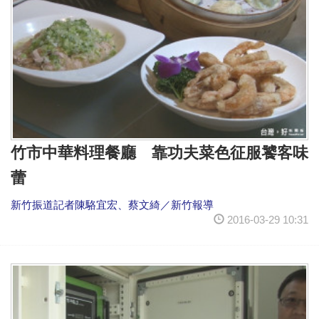
竹市中華料理餐廳 靠功夫菜色征服饕客味
蕾
新竹振道記者陳駱宜宏、蔡文綺／新竹報導
2016-03-29 10:31