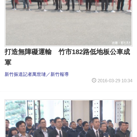
打造無障礙運輸 竹市182路低地板公車成
軍
新竹振道記者萬世璉／新竹報導
2016-03-29 10:34