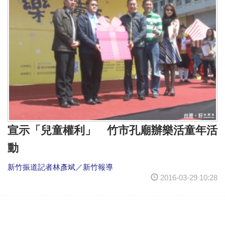
宣示「兒童權利」 竹市孔廟辦樂活童年活
動
新竹振道記者林彥斌／新竹報導
2016-03-29 10:28