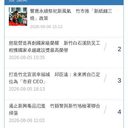
響應永續祭祀新風氣 竹市推「新紙錢三
燒」政策
2026-08-06 15:12
慈龍營造再創國家級榮耀 新竹白石溪防災工
/
2
程獲國家卓越建設獎最高榮譽
2026-08-05 15:35
打造竹北宜居幸福城 邱臣遠：未來將自己定
/
3
位為「市府 CEO」
2026-08-05 18:13
遏止新興毒品氾濫 竹縣警與新竹地檢署聯合
/
4
掃蕩
2026-08-06 11:03