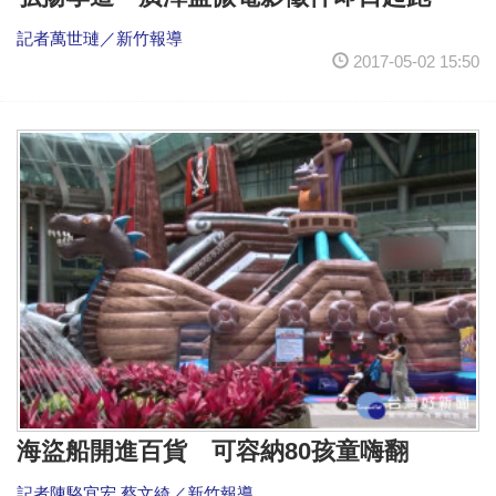
記者萬世璉／新竹報導
2017-05-02 15:50
海盜船開進百貨 可容納80孩童嗨翻
記者陳駱宜宏 蔡文綺／新竹報導