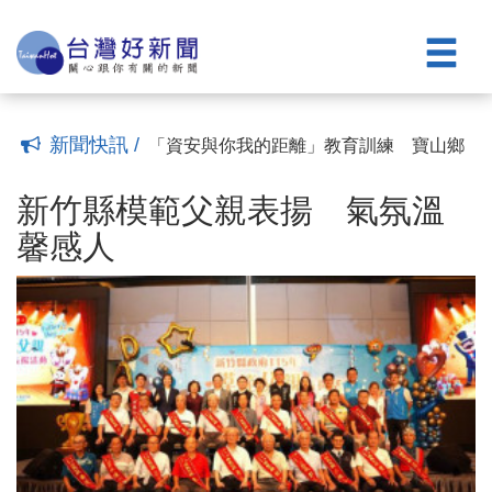
購
全面打造「數位校務團隊」 敏實科大宣
(10:07)
布邁向「AI Agent 大學」
親子互動式繪本故事劇場8/23登場 下周
(15:20)
一開放線上報名
測肌力、答健康、趣闖關 高齡健康博覽
(14:54)
會體驗「全齡樂活」成果
走進市定古蹟體驗消防文化 竹市消防博
(14:26)
物館開館
徐欣瑩化身「資深獅迷」 為攻城獅球隊
(14:18)
新聞快訊 /
加油
「資安與你我的距離」教育訓練 寶山鄉
(11:40)
公所協助同仁強化安全意識
新竹縣模範父親表揚 氣氛溫馨感人
(11:09)
(14:37)
白海豚颱風接近 竹市明日啟動災害應變
新竹縣模範父親表揚 氣氛溫
中心
勇奪新加坡國際管樂大賽銀獎 自強高工
(13:54)
馨感人
國中部藝才班傳捷報
五峰鄉果農搶收水梨 徐欣瑩臉書發起認
(10:28)
購
全面打造「數位校務團隊」 敏實科大宣
(10:07)
布邁向「AI Agent 大學」
親子互動式繪本故事劇場8/23登場 下周
(15:20)
一開放線上報名
測肌力、答健康、趣闖關 高齡健康博覽
(14:54)
會體驗「全齡樂活」成果
走進市定古蹟體驗消防文化 竹市消防博
(14:26)
物館開館
徐欣瑩化身「資深獅迷」 為攻城獅球隊
(14:18)
加油
「資安與你我的距離」教育訓練 寶山鄉
(11:40)
公所協助同仁強化安全意識
(11:09)