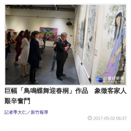
巨幅「鳥鳴蝶舞迎春桐」作品 象徵客家人
艱辛奮鬥
記者季大仁／新竹報導
2017-05-02 06:37