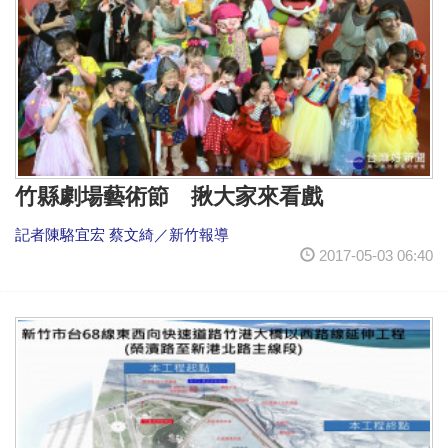
竹縣劇場藝術節 揪大家來看戲
記者陳駱宜宏 蔡文綺／新竹報導
2017-05-03 06:40