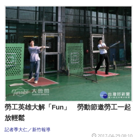
勞工英雄大解「Fun」 勞動節邀勞工一起
放輕鬆
記者季大仁／新竹報導
2017-04-29 08:10