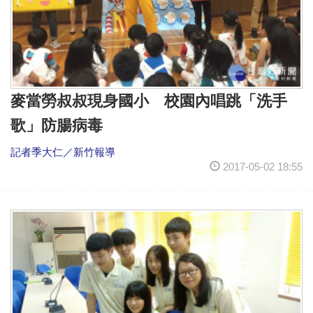
麥當勞叔叔現身國小 校園內唱跳「洗手
歌」防腸病毒
記者季大仁／新竹報導
2017-05-02 18:55