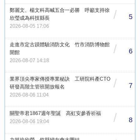
鄭麗文、楊文科高喊五合一必勝 呼籲支持徐
/
5
欣瑩成為科技縣長
2026-08-05 17:06
走進市定古蹟體驗消防文化 竹市消防博物館
/
6
開館
2026-08-07 14:18
業界頂尖專家傳授專業秘訣 工研院科產CTO
/
7
研發高階主管班開放報名
2026-08-06 11:04
關聖帝君1867週年聖誕 高虹安參香祈福
/
8
2026-08-06 19:04
力挺徐欣瑩 竹縣婦女會大團結