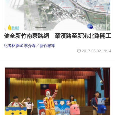
健全新竹南寮路網 榮濱路至新港北路開工
記者林彥斌 李介蓉／新竹報導
2017-05-02 19:14