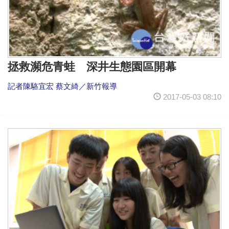
拯救瀕危青蛙 深井生態園區開幕
記者陳駱宜宏 蔡文綺／新竹報導
2017-05-03 08:10