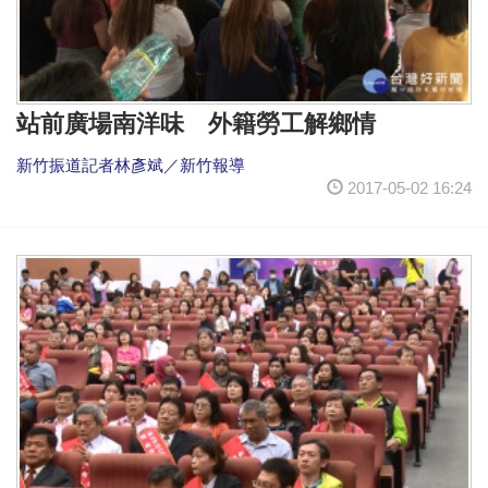
站前廣場南洋味 外籍勞工解鄉情
新竹振道記者林彥斌／新竹報導
2017-05-02 16:24