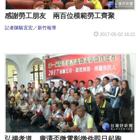
感謝勞工朋友 兩百位模範勞工齊聚
記者陳駱宜宏／新竹報導
2017-05-02 16:21
弘揚孝道 廣澤盃微電影徵件即日起跑