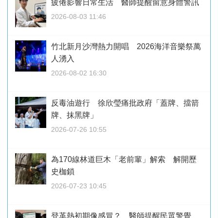
疲倦影響日常生活 醫師提醒留意身體警訊
2026-08-03 11:46
竹北新月沙灣熱力開唱 2026海洋音樂祭萬
人湧入
2026-08-02 16:30
反毒油遊行 徐欣瑩痛批政府「蓋牌、擋箭
牌、抹黑牌」
2026-07-26 10:55
為170線林道巨木「老前輩」解索 解開歷
史枷鎖
2026-07-23 10:45
登革熱初期像感冒？ 醫師提醒民眾警覺