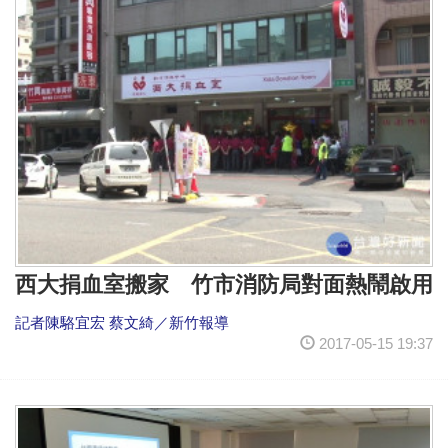
西大捐血室搬家 竹市消防局對面熱鬧啟用
記者陳駱宜宏 蔡文綺／新竹報導
2017-05-15 19:37