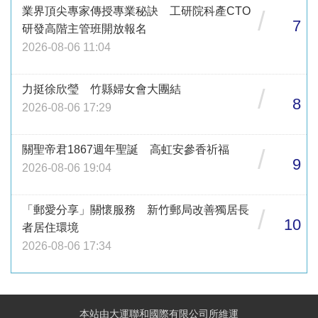
業界頂尖專家傳授專業秘訣 工研院科產CTO
/
7
研發高階主管班開放報名
2026-08-06 11:04
力挺徐欣瑩 竹縣婦女會大團結
/
8
2026-08-06 17:29
關聖帝君1867週年聖誕 高虹安參香祈福
/
9
2026-08-06 19:04
「郵愛分享」關懷服務 新竹郵局改善獨居長
/
10
者居住環境
2026-08-06 17:34
本站由大運聯和國際有限公司所維運