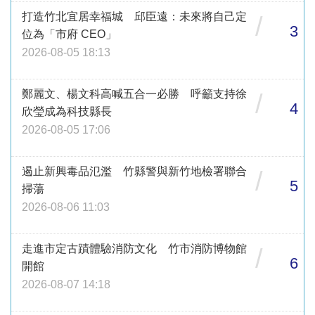
打造竹北宜居幸福城 邱臣遠：未來將自己定
/
3
位為「市府 CEO」
2026-08-05 18:13
鄭麗文、楊文科高喊五合一必勝 呼籲支持徐
/
4
欣瑩成為科技縣長
2026-08-05 17:06
遏止新興毒品氾濫 竹縣警與新竹地檢署聯合
/
5
掃蕩
2026-08-06 11:03
走進市定古蹟體驗消防文化 竹市消防博物館
/
6
開館
2026-08-07 14:18