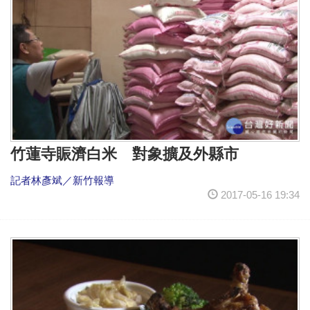
竹蓮寺賑濟白米 對象擴及外縣市
記者林彥斌／新竹報導
2017-05-16 19:34