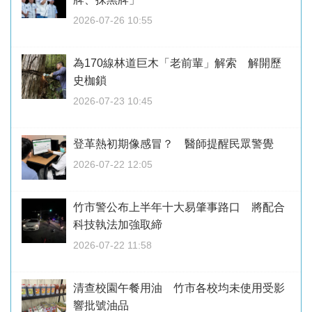
2026-07-26 10:55
為170線林道巨木「老前輩」解索 解開歷
史枷鎖
2026-07-23 10:45
登革熱初期像感冒？ 醫師提醒民眾警覺
2026-07-22 12:05
竹市警公布上半年十大易肇事路口 將配合
科技執法加強取締
2026-07-22 11:58
清查校園午餐用油 竹市各校均未使用受影
響批號油品