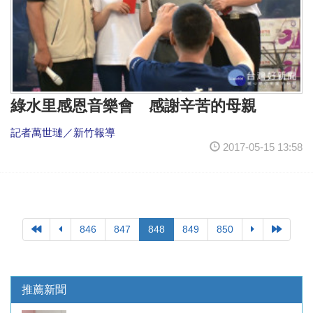
綠水里感恩音樂會 感謝辛苦的母親
記者萬世璉／新竹報導
2017-05-15 13:58
846
847
848
849
850
推薦新聞