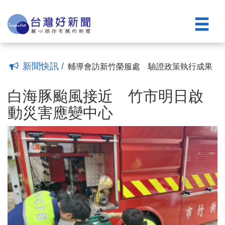
布邁向「AI Agent 大學」
親子互動式繪本故事劇場8/23登場 下周
(15:20)
一開放線上報名
測肌力、答健康、趣闖關 高齡健康博覽
(14:54)
會體驗「全齡樂活」成果
走進市定古蹟體驗消防文化 竹市消防博
(14:26)
物館開館
徐欣瑩化身「資深獅迷」 為攻城獅球隊
(14:18)
加油
「資安與你我的距離」教育訓練 寶山鄉
(11:40)
新聞快訊 /
公所協助同仁強化安全意識
輔導會訪新竹榮服處 驗證政策執行成果
(11:09)
(10:17)
白海豚颱風接近 竹市明日啟動災害應變
中心
勇奪新加坡國際管樂大賽銀獎 自強高工
(13:54)
白海豚颱風接近 竹市明日啟
國中部藝才班傳捷報
五峰鄉果農搶收水梨 徐欣瑩臉書發起認
(10:28)
動災害應變中心
購
全面打造「數位校務團隊」 敏實科大宣
(10:07)
布邁向「AI Agent 大學」
親子互動式繪本故事劇場8/23登場 下周
(15:20)
一開放線上報名
測肌力、答健康、趣闖關 高齡健康博覽
(14:54)
會體驗「全齡樂活」成果
走進市定古蹟體驗消防文化 竹市消防博
(14:26)
物館開館
徐欣瑩化身「資深獅迷」 為攻城獅球隊
(14:18)
加油
「資安與你我的距離」教育訓練 寶山鄉
(11:40)
公所協助同仁強化安全意識
輔導會訪新竹榮服處 驗證政策執行成果
(11:09)
(10:17)