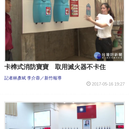
卡榫式消防寶寶 取用滅火器不卡住
記者林彥斌 李介蓉／新竹報導
2017-05-16 19:27