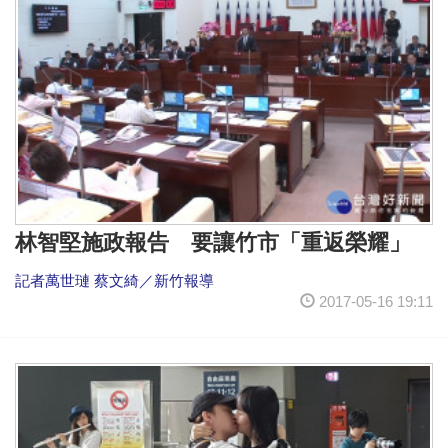
林智堅施政報告 要讓竹市「重返榮耀」
記者萬世璉 蔡文綺／新竹報導
2017-05-16 19:11