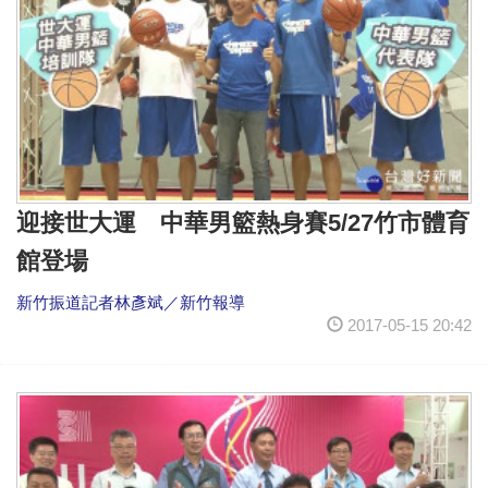
迎接世大運 中華男籃熱身賽5/27竹市體育
館登場
新竹振道記者林彥斌／新竹報導
2017-05-15 20:42