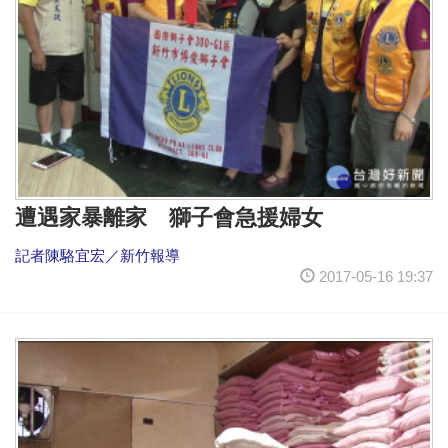
遭遇家暴離家 獅子會急援婦女
記者陳駱宜宏／新竹報導
2017-05-16 19:37