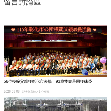
留言討論區
56位模範父親獲彰化市表揚 93歲雙壽星同獲殊榮
2026-08-08
記者鄧富珍／彰化報導