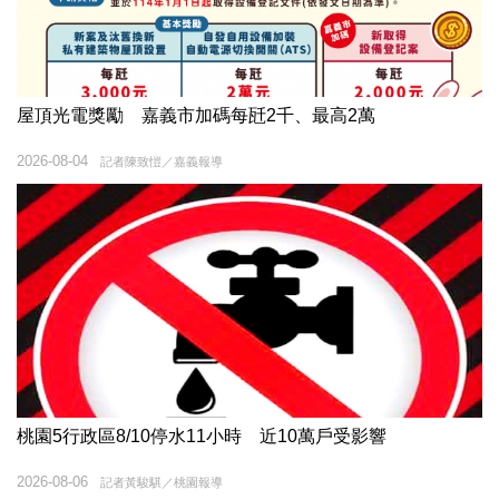
屋頂光電獎勵 嘉義市加碼每瓩2千、最高2萬
2026-08-04
記者陳致愷／嘉義報導
桃園5行政區8/10停水11小時 近10萬戶受影響
2026-08-06
記者黃駿騏／桃園報導