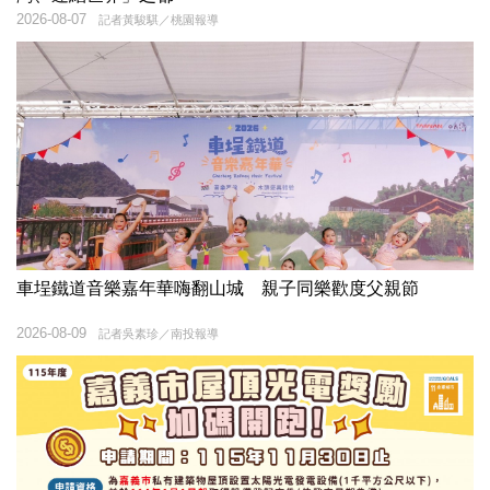
2026-08-07
記者黃駿騏／桃園報導
車埕鐵道音樂嘉年華嗨翻山城 親子同樂歡度父親節
2026-08-09
記者吳素珍／南投報導