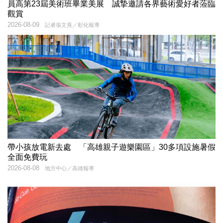
員高第23屆美術班畢業美展 誠摯邀請各界藝術愛好者蒞臨
觀賞
2026-08-09
記者張文熹／彰化報導
帶小孩放電新去處 「高雄親子遊樂園區」30多項設施暑假
全面免費玩
2026-08-08
地方中心／高雄報導