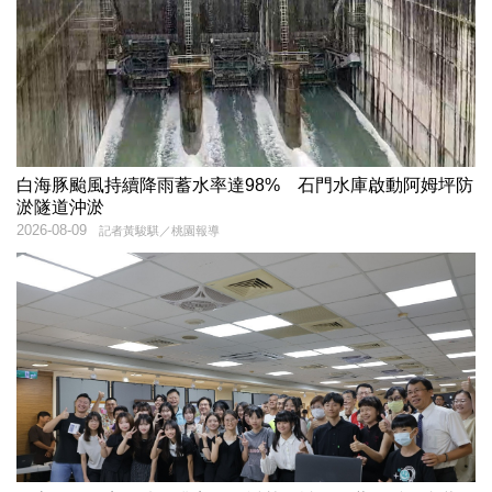
白海豚颱風持續降雨蓄水率達98% 石門水庫啟動阿姆坪防
淤隧道沖淤
2026-08-09
記者黃駿騏／桃園報導