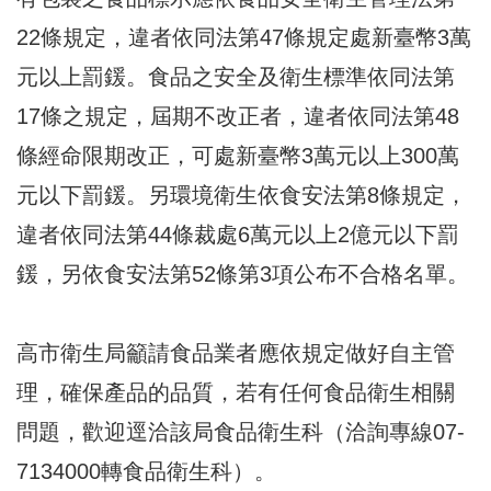
22條規定，違者依同法第47條規定處新臺幣3萬
元以上罰鍰。食品之安全及衛生標準依同法第
17條之規定，屆期不改正者，違者依同法第48
條經命限期改正，可處新臺幣3萬元以上300萬
元以下罰鍰。另環境衛生依食安法第8條規定，
違者依同法第44條裁處6萬元以上2億元以下罰
鍰，另依食安法第52條第3項公布不合格名單。
高市衛生局籲請食品業者應依規定做好自主管
理，確保產品的品質，若有任何食品衛生相關
問題，歡迎逕洽該局食品衛生科（洽詢專線07-
7134000轉食品衛生科）。