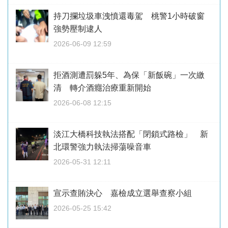
持刀攔垃圾車洩憤還毒駕 桃警1小時破窗
強勢壓制逮人
2026-06-09 12:59
拒酒測遭罰躲5年、為保「新飯碗」一次繳
清 轉介酒癮治療重新開始
2026-06-08 12:15
淡江大橋科技執法搭配「閉鎖式路檢」 新
北環警強力執法掃蕩噪音車
2026-05-31 12:11
宣示查賄決心 嘉檢成立選舉查察小組
2026-05-25 15:42