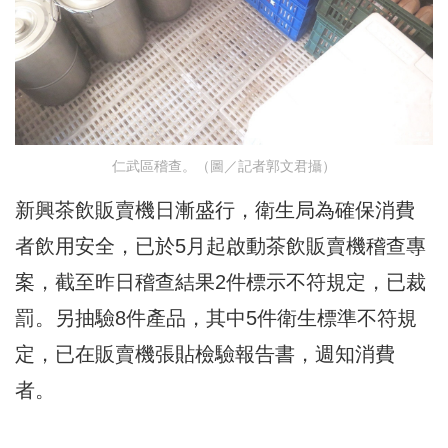
仁武區稽查。（圖／記者郭文君攝）
新興茶飲販賣機日漸盛行，衛生局為確保消費
者飲用安全，已於5月起啟動茶飲販賣機稽查專
案，截至昨日稽查結果2件標示不符規定，已裁
罰。另抽驗8件產品，其中5件衛生標準不符規
定，已在販賣機張貼檢驗報告書，週知消費
者。