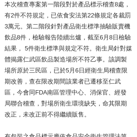
本次稽查專案第一階段對於產品標示稽查8處，
有2件不符規定，已依食安法第22條規定各裁罰
3萬元。第二階段針對產品衛生標準抽驗販賣機
飲品8件，檢驗報告陸續出爐，截至6月8日檢驗
結果， 5件衛生標準與規定不符。衛生局針對媒
體揭露仁武區飲品製造場所不符乙事。該調製
場所原於三民區，已於5月6日經衛生局稽查限
期改善，查在限改期間該業者已遷移至仁武
區，今會同FDA南區管理中心、消保官、經發
局聯合稽查，對場所衛生環境缺失，命其限期
改正，未改正前不得繼續販售。
有包裝之食品標示應依食品安全衛生管理法第