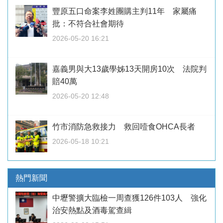
豐原五口命案李姓團購主判11年 家屬痛
批：不符合社會期待
2026-05-20 16:21
嘉義男與大13歲學姊13天開房10次 法院判
賠40萬
2026-05-20 12:48
竹市消防急救接力 救回噎食OHCA長者
2026-05-18 10:21
熱門新聞
中壢警擴大臨檢一周查獲126件103人 強化
治安熱點及酒毒駕查緝