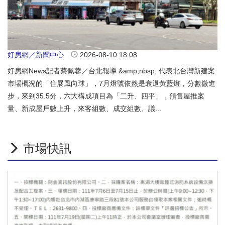
好房網／新聞中心
2026-08-10 18:08
好房網News記者蔡佩蓉／台北報導 &amp;nbsp; 代表北台灣新建案
市場概況的「住展風向球」，7月燈號依然是衰退黃藍燈，分數微進
步，來到35.5分，六大構成項目為「二升、四平」，預售屋推案
量、新成屋戶數上升，來客組數、成交組數、議...
市場快訊