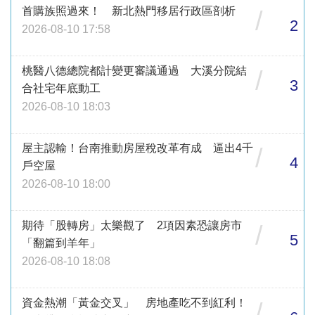
首購族照過來！ 新北熱門移居行政區剖析
/
2
2026-08-10 17:58
桃醫八德總院都計變更審議通過 大溪分院結
/
3
合社宅年底動工
2026-08-10 18:03
屋主認輸！台南推動房屋稅改革有成 逼出4千
/
4
戶空屋
2026-08-10 18:00
期待「股轉房」太樂觀了 2項因素恐讓房市
/
5
「翻篇到羊年」
2026-08-10 18:08
資金熱潮「黃金交叉」 房地產吃不到紅利！
/