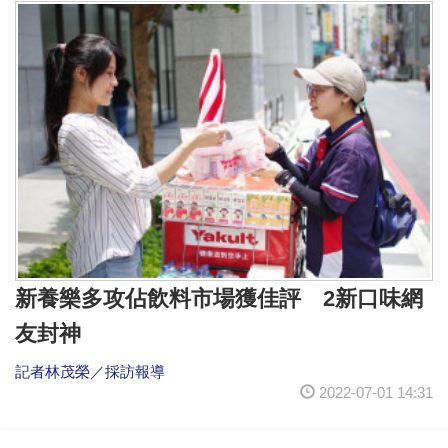
新養樂多攻佔飲料市場獲佳評 2新口味網
友封神
記者林茂榮／採訪報導
2022-07-01 14:31