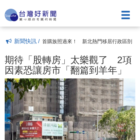
哪些事？
桃醫八德總院都計變更審議通過 大溪分
(18:05)
院結合社宅年底動工
屋主認輸！台南推動房屋稅改革有成 逼
(18:03)
出4千戶空屋
30年房貸族必看 別讓欠債留給家人
(18:00)
(17:58)
75萬移工撐起房市新商機 桃園占17.7%
帶旺火車站、工業區租售
興辦社宅13萬戶大砍至3萬戶 民團抨擊
(17:58)
新聞快訊 /
政府跳票
首購族照過來！ 新北熱門移居行政區剖
(17:58)
析
期待「股轉房」太樂觀了 2項因素恐讓房
(17:58)
市「翻篇到羊年」
資金熱潮「黃金交叉」 房地產吃不到紅
(18:08)
期待「股轉房」太樂觀了 2項
利！兩大貸款指標洩市場窘況
青安2.0末代搶貸「又塞又貴」 台股震盪
(18:07)
因素恐讓房市「翻篇到羊年」
害到購屋族
專題／8月屋頂光電新制上路 買房該注意
(18:07)
哪些事？
桃醫八德總院都計變更審議通過 大溪分
(18:05)
院結合社宅年底動工
屋主認輸！台南推動房屋稅改革有成 逼
(18:03)
出4千戶空屋
30年房貸族必看 別讓欠債留給家人
(18:00)
(17:58)
75萬移工撐起房市新商機 桃園占17.7%
帶旺火車站、工業區租售
興辦社宅13萬戶大砍至3萬戶 民團抨擊
(17:58)
政府跳票
首購族照過來！ 新北熱門移居行政區剖
(17:58)
析
(17:58)