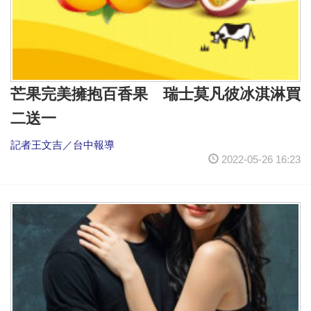
芒果完美擁抱百香果 瑞士莫凡彼冰淇淋買
二送一
記者王文吉／台中報導
2022-05-26 16:23