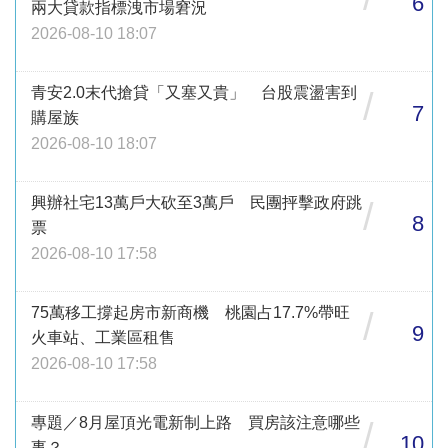
6
兩大貸款指標洩市場窘況
2026-08-10 18:07
青安2.0末代搶貸「又塞又貴」 台股震盪害到
/
7
購屋族
2026-08-10 18:07
興辦社宅13萬戶大砍至3萬戶 民團抨擊政府跳
/
8
票
2026-08-10 17:58
75萬移工撐起房市新商機 桃園占17.7%帶旺
/
9
火車站、工業區租售
2026-08-10 17:58
專題／8月屋頂光電新制上路 買房該注意哪些
/
10
事？