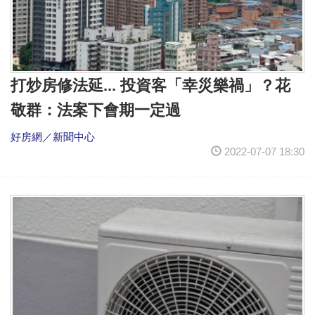
打炒房修法延... 投資客「幸災樂禍」？花
敬群：法案下會期一定過
好房網／新聞中心
2022-07-07 18:30