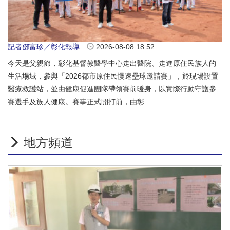
記者鄧富珍／彰化報導
2026-08-08 18:52
今天是父親節，彰化基督教醫學中心走出醫院、走進原住民族人的
生活場域，參與「2026都市原住民慢速壘球邀請賽」，於現場設置
醫療救護站，並由健康促進團隊帶領賽前暖身，以實際行動守護參
賽選手及族人健康。賽事正式開打前，由彰...
地方頻道