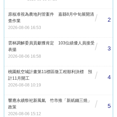
原核准視為農地列管案件 嘉縣8月中旬展開清
/
2
查作業
2026-08-06 16:53
雲林調解委員貢獻獲肯定 103位績優人員接受
/
3
表揚
2026-08-06 16:58
桃園航空城計畫第11標區徵工程順利決標 預
/
4
計11月開工
2026-08-08 10:19
響應永續祭祀新風氣 竹市推「新紙錢三燒」
/
5
政策
2026-08-06 15:12