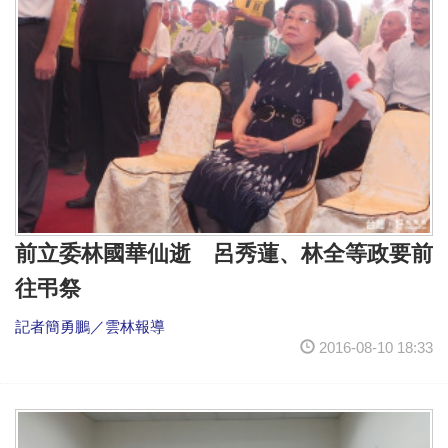
前立委林國華仙逝 呂秀蓮、林全等政要前
往弔祭
記者簡勇鵬／雲林報導
2016-08-10 18:33