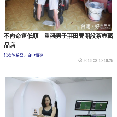
不向命運低頭 重殘男子莊田豐開設茶壺藝
品店
記者陳榮昌／台中報導
2016-08-10 16:25