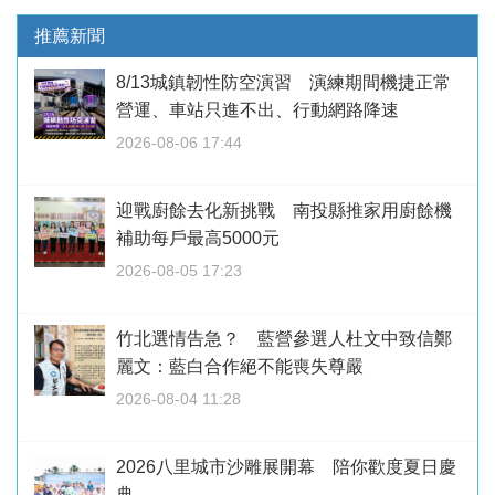
推薦新聞
8/13城鎮韌性防空演習 演練期間機捷正常
營運、車站只進不出、行動網路降速
2026-08-06 17:44
迎戰廚餘去化新挑戰 南投縣推家用廚餘機
補助每戶最高5000元
2026-08-05 17:23
竹北選情告急？ 藍營參選人杜文中致信鄭
麗文：藍白合作絕不能喪失尊嚴
2026-08-04 11:28
2026八里城市沙雕展開幕 陪你歡度夏日慶
典