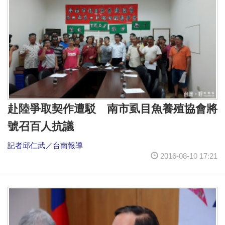
赴陸爭取契作遭駁 南市虱目魚養殖協會將
號召百人抗議
記者邱仁武／台南報導
2016-08-10 17:21