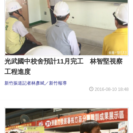
光武國中校舍預計11月完工 林智堅視察
工程進度
新竹振道記者林彥斌／新竹報導
2016-08-10 18:48