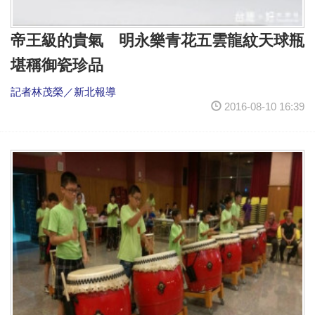
帝王級的貴氣 明永樂青花五雲龍紋天球瓶
堪稱御瓷珍品
記者林茂榮／新北報導
2016-08-10 16:39