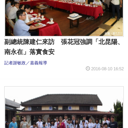
副總統陳建仁來訪 張花冠強調「北昆陽、
南永在」落實食安
記者謝敏政／嘉義報導
2016-08-10 16:52