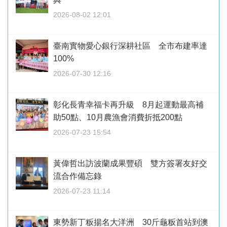
2026-08-02 12:01
臺南實物愛心銀行深耕社區 全市布建率達
100%
2026-07-30 12:16
彰化長青幸福卡再升級 8月起運動最高補
助50點、10月農漁會消費折抵200點
2026-07-23 15:54
黃偉哲出訪波蘭成果豐碩 雙方簽署友好交
流合作備忘錄
2026-07-23 11:14
東勢新丁粄揚名大洋洲 30斤龜粄首站到澳