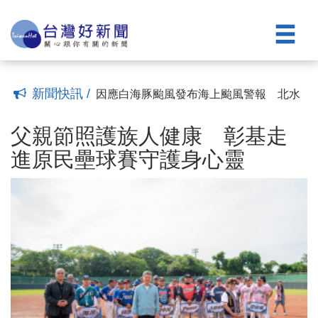
演豐富市民閱讀與生活體驗
平鎮警暑期反犯罪宣導結合科技跳格子
(17:05)
帶領青少年「跳」過犯罪陷阱
桃警少年隊「青春Comedy Night」 用脫
(16:36)
口秀翻轉犯罪預防
台南城鎮韌性（防空）演習順利完成 黃
(15:45)
偉哲：全民防護從平時做起
暑假最熱門一課 大園警攜手交大帶學童
(15:31)
走進VR學交通
父親遺愛化作希望力量 六子女捐贈家扶
(15:23)
新聞快訊 /
南投映全號延續善的循環
因應白海豚颱風發布海上颱風警報 北水
(15:22)
分署成立緊急應變小組嚴密監控水情
父親節照護族人健康 彰基走進原民壘球
(15:08)
賽守護身心靈
「2026新竹瘋影展」《乒乓男孩》映後座
(18:52)
父親節照護族人健康 彰基走
談 洪伯豪導演分享幕後感動
第三屆高齡健康產業博覽會 張善政：打
(18:43)
進原民壘球賽守護身心靈
造長輩安心生活的宜居城市
南市府打造圖書館文化平台 跨國藝術展
(17:18)
演豐富市民閱讀與生活體驗
平鎮警暑期反犯罪宣導結合科技跳格子
(17:05)
帶領青少年「跳」過犯罪陷阱
桃警少年隊「青春Comedy Night」 用脫
(16:36)
口秀翻轉犯罪預防
台南城鎮韌性（防空）演習順利完成 黃
(15:45)
偉哲：全民防護從平時做起
暑假最熱門一課 大園警攜手交大帶學童
(15:31)
走進VR學交通
父親遺愛化作希望力量 六子女捐贈家扶
(15:23)
南投映全號延續善的循環
因應白海豚颱風發布海上颱風警報 北水
(15:22)
分署成立緊急應變小組嚴密監控水情
(15:08)