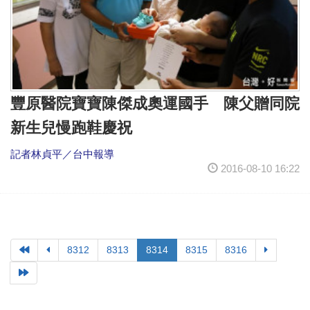
豐原醫院寶寶陳傑成奧運國手 陳父贈同院
新生兒慢跑鞋慶祝
記者林貞平／台中報導
2016-08-10 16:22
8312
8313
8314
8315
8316