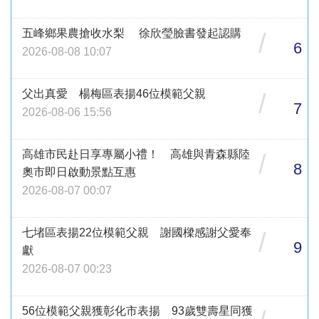
五峰鄉果農搶收水梨 徐欣瑩臉書發起認購
/
6
2026-08-08 10:07
父出真愛 楊梅區表揚46位模範父親
/
7
2026-08-06 15:56
高雄市民赴日享專屬小禮！ 高雄與青森縣陸
/
8
奧市即日啟動景點互惠
2026-08-07 00:07
七堵區表揚22位模範父親 謝國樑感謝父愛奉
/
9
獻
2026-08-07 00:23
56位模範父親獲彰化市表揚 93歲雙壽星同獲