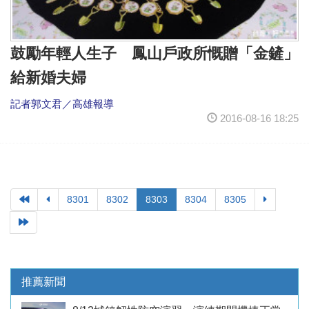
鼓勵年輕人生子 鳳山戶政所慨贈「金鏟」
給新婚夫婦
記者郭文君／高雄報導
2016-08-16 18:25
8301
8302
8303
8304
8305
推薦新聞