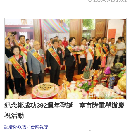
2016-08-16 19:02
紀念鄭成功392週年聖誕 南市隆重舉辦慶
祝活動
記者鄭永德／台南報導