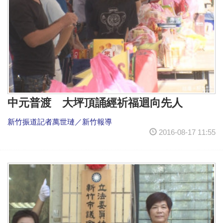
中元普渡 大坪頂誦經祈福迴向先人
新竹振道記者萬世璉／新竹報導
2016-08-17 11:55