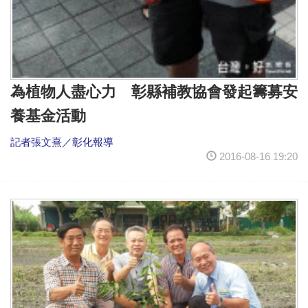
為植物人盡心力 彰縣補教協會發起籌募安
養基金活動
記者張文熹／彰化報導
2016-08-16 19:20