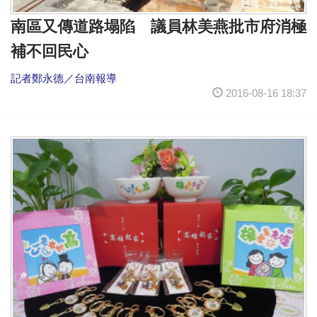
南區又傳道路塌陷 議員林美燕批市府消極
補不回民心
記者鄭永德／台南報導
2016-08-16 18:37