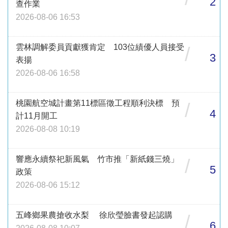
2
查作業
2026-08-06 16:53
雲林調解委員貢獻獲肯定 103位績優人員接受
/
3
表揚
2026-08-06 16:58
桃園航空城計畫第11標區徵工程順利決標 預
/
4
計11月開工
2026-08-08 10:19
響應永續祭祀新風氣 竹市推「新紙錢三燒」
/
5
政策
2026-08-06 15:12
五峰鄉果農搶收水梨 徐欣瑩臉書發起認購
/
6