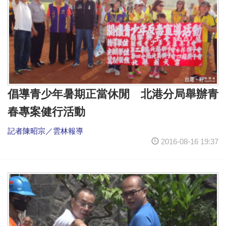
倡導青少年暑期正當休閒 北港分局舉辦青
春專案健行活動
記者陳昭宗／雲林報導
2016-08-16 19:37