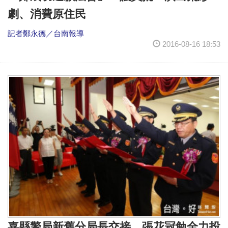
劇、消費原住民
記者鄭永德／台南報導
2016-08-16 18:53
嘉縣警局新舊分局長交接 張花冠勉全力投