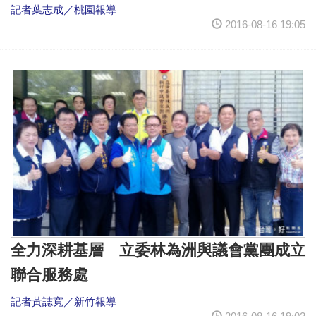
記者葉志成／桃園報導
2016-08-16 19:05
全力深耕基層 立委林為洲與議會黨團成立
聯合服務處
記者黃誌寬／新竹報導