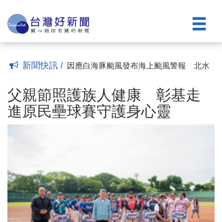
演豐富市民閱讀與生活體驗
平鎮警暑期反犯罪宣導結合科技跳格子
(17:05)
帶領青少年「跳」過犯罪陷阱
桃警少年隊「青春Comedy Night」 用脫
(16:36)
口秀翻轉犯罪預防
台南城鎮韌性（防空）演習順利完成 黃
(15:45)
偉哲：全民防護從平時做起
暑假最熱門一課 大園警攜手交大帶學童
(15:31)
走進VR學交通
父親遺愛化作希望力量 六子女捐贈家扶
(15:23)
新聞快訊 /
南投映全號延續善的循環
因應白海豚颱風發布海上颱風警報 北水
(15:22)
分署成立緊急應變小組嚴密監控水情
父親節照護族人健康 彰基走進原民壘球
(15:08)
賽守護身心靈
「2026新竹瘋影展」《乒乓男孩》映後座
(18:52)
父親節照護族人健康 彰基走
談 洪伯豪導演分享幕後感動
第三屆高齡健康產業博覽會 張善政：打
(18:43)
進原民壘球賽守護身心靈
造長輩安心生活的宜居城市
南市府打造圖書館文化平台 跨國藝術展
(17:18)
演豐富市民閱讀與生活體驗
平鎮警暑期反犯罪宣導結合科技跳格子
(17:05)
帶領青少年「跳」過犯罪陷阱
桃警少年隊「青春Comedy Night」 用脫
(16:36)
口秀翻轉犯罪預防
台南城鎮韌性（防空）演習順利完成 黃
(15:45)
偉哲：全民防護從平時做起
暑假最熱門一課 大園警攜手交大帶學童
(15:31)
走進VR學交通
父親遺愛化作希望力量 六子女捐贈家扶
(15:23)
南投映全號延續善的循環
因應白海豚颱風發布海上颱風警報 北水
(15:22)
分署成立緊急應變小組嚴密監控水情
(15:08)