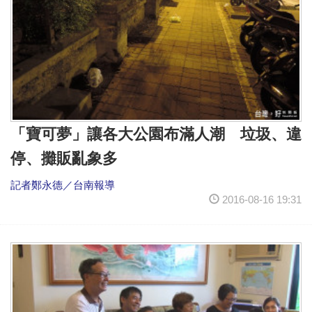
「寶可夢」讓各大公園布滿人潮 垃圾、違
停、攤販亂象多
記者鄭永德／台南報導
2016-08-16 19:31