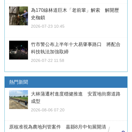
為170線林道巨木「老前輩」解索 解開歷
史枷鎖
2026-07-23 10:45
竹市警公布上半年十大易肇事路口 將配合
科技執法加強取締
2026-07-22 11:58
熱門新聞
大林蒲遷村進度穩健推進 安置地街廓道路
成型
2026-08-06 07:20
原核准視為農地列管案件 嘉縣8月中旬展開清
/