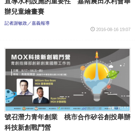
宣導水利設施的重要性 嘉南農田水利會舉
辦兒童繪畫賽
記者謝敏政／嘉義報導
2016-08-16 19:07
號召潛力青年創業 桃市合作矽谷創投舉辦
科技新創戰鬥營