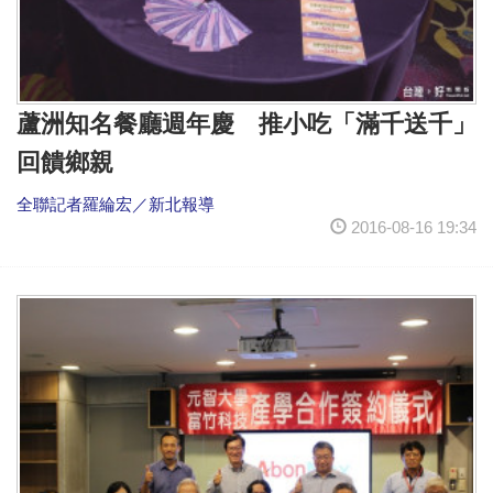
蘆洲知名餐廳週年慶 推小吃「滿千送千」
回饋鄉親
全聯記者羅綸宏／新北報導
2016-08-16 19:34