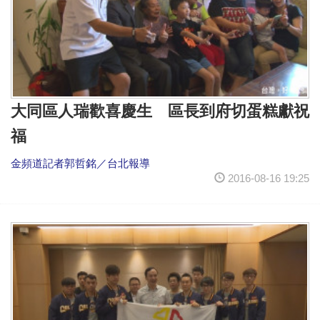
大同區人瑞歡喜慶生 區長到府切蛋糕獻祝
福
金頻道記者郭哲銘／台北報導
2016-08-16 19:25