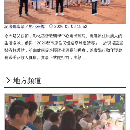
記者鄧富珍／彰化報導
2026-08-08 18:52
今天是父親節，彰化基督教醫學中心走出醫院、走進原住民族人的
生活場域，參與「2026都市原住民慢速壘球邀請賽」，於現場設置
醫療救護站，並由健康促進團隊帶領賽前暖身，以實際行動守護參
賽選手及族人健康。賽事正式開打前，由彰...
地方頻道