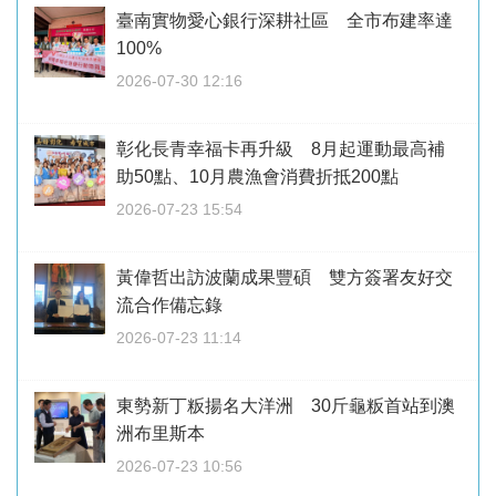
臺南實物愛心銀行深耕社區 全市布建率達
100%
2026-07-30 12:16
彰化長青幸福卡再升級 8月起運動最高補
助50點、10月農漁會消費折抵200點
2026-07-23 15:54
黃偉哲出訪波蘭成果豐碩 雙方簽署友好交
流合作備忘錄
2026-07-23 11:14
東勢新丁粄揚名大洋洲 30斤龜粄首站到澳
洲布里斯本
2026-07-23 10:56