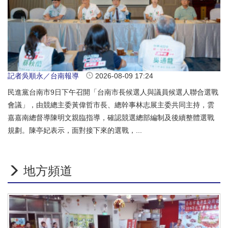
記者吳順永／台南報導
2026-08-09 17:24
民進黨台南市9日下午召開「台南市長候選人與議員候選人聯合選戰
會議」，由競總主委黃偉哲市長、總幹事林志展主委共同主持，雲
嘉嘉南總督導陳明文親臨指導，確認競選總部編制及後續整體選戰
規劃。陳亭妃表示，面對接下來的選戰，...
地方頻道