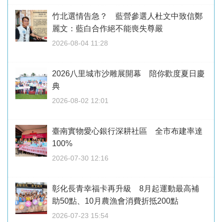
竹北選情告急？ 藍營參選人杜文中致信鄭
麗文：藍白合作絕不能喪失尊嚴
2026-08-04 11:28
2026八里城市沙雕展開幕 陪你歡度夏日慶
典
2026-08-02 12:01
臺南實物愛心銀行深耕社區 全市布建率達
100%
2026-07-30 12:16
彰化長青幸福卡再升級 8月起運動最高補
助50點、10月農漁會消費折抵200點
2026-07-23 15:54