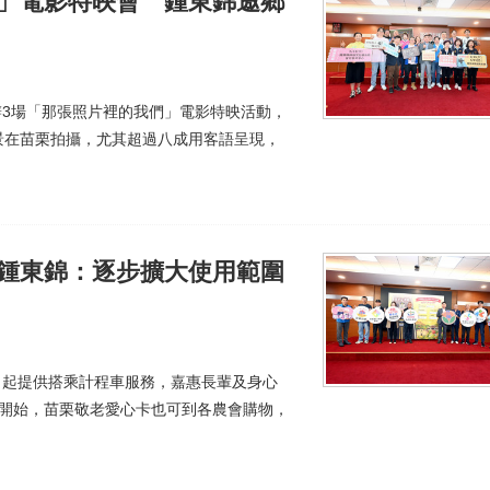
們」電影特映會 鍾東錦邀鄉
辦3場「那張照片裡的我們」電影特映活動，
景在苗栗拍攝，尤其超過八成用客語呈現，
 鍾東錦：逐步擴大使用範圍
1日起提供搭乘計程車服務，嘉惠長輩及身心
月開始，苗栗敬老愛心卡也可到各農會購物，