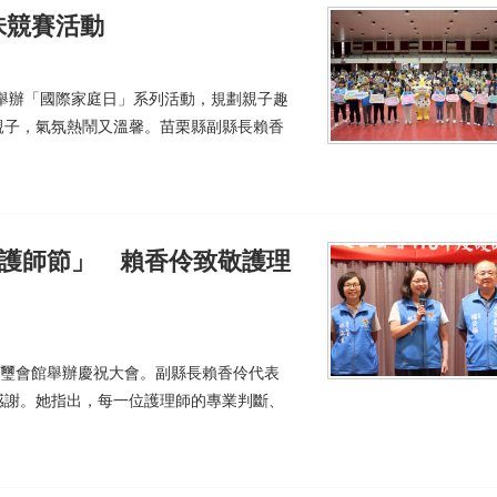
味競賽活動
小舉辦「國際家庭日」系列活動，規劃親子趣
親子，氣氛熱鬧又溫馨。苗栗縣副縣長賴香
際護師節」 賴香伶致敬護理
千璽會館舉辦慶祝大會。副縣長賴香伶代表
感謝。她指出，每一位護理師的專業判斷、