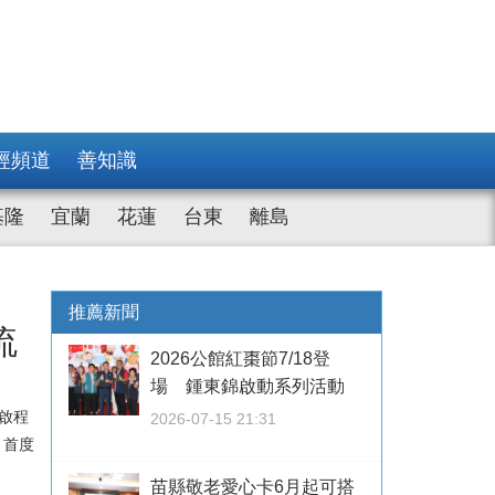
經頻道
善知識
基隆
宜蘭
花蓮
台東
離島
推薦新聞
流
2026公館紅棗節7/18登
場 鍾東錦啟動系列活動
啟程
2026-07-15 21:31
、首度
苗縣敬老愛心卡6月起可搭