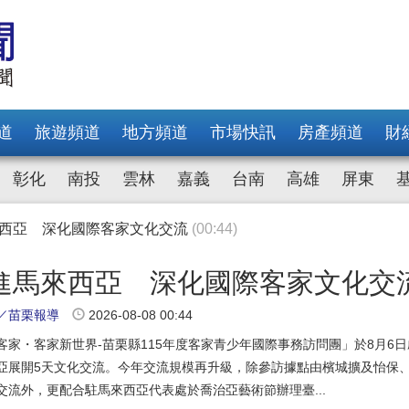
來西亞 深化國際客家文化交流
(00:44)
府 挹注弱勢家庭服務及長照醫療資源
(00:42)
東錦讚「博施濟群」比喻如及時雨
(00:35)
強調場館朝完工及啟用目標
(00:45)
場同樂祝福大家做快樂的阿公阿婆「呷百二」
(00:37)
道
旅遊頻道
地方頻道
市場快訊
房產頻道
財
 縣府號召農村社區打造最強代表隊
(00:41)
俐俐致賀並肯定融入苗栗一分子
(21:52)
彰化
南投
雲林
嘉義
台南
高雄
屏東
平臺 為基層同仁打造採購防護網
(00:32)
程上梁 預計116年5月完工
(00:34)
行動方案 69臺再生電腦嘉惠學生及弱勢家庭
(00:42)
來西亞 深化國際客家文化交流
(00:44)
府 挹注弱勢家庭服務及長照醫療資源
(00:42)
進馬來西亞 深化國際客家文化交
東錦讚「博施濟群」比喻如及時雨
(00:35)
／苗栗報導
2026-08-08 00:44
強調場館朝完工及啟用目標
(00:45)
場同樂祝福大家做快樂的阿公阿婆「呷百二」
(00:37)
客家・客家新世界-苗栗縣115年度客家青少年國際事務訪問團」於8月6日
 縣府號召農村社區打造最強代表隊
(00:41)
亞展開5天文化交流。今年交流規模再升級，除參訪據點由檳城擴及怡保
俐俐致賀並肯定融入苗栗一分子
(21:52)
交流外，更配合駐馬來西亞代表處於喬治亞藝術節辦理臺...