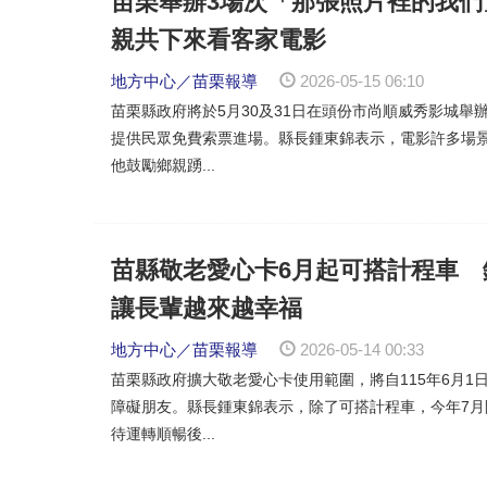
苗栗舉辦3場次「那張照片裡的我
親共下來看客家電影
地方中心／苗栗報導
2026-05-15 06:10
苗栗縣政府將於5月30及31日在頭份市尚順威秀影城舉
提供民眾免費索票進場。縣長鍾東錦表示，電影許多場
他鼓勵鄉親踴...
苗縣敬老愛心卡6月起可搭計程車
讓長輩越來越幸福
地方中心／苗栗報導
2026-05-14 00:33
苗栗縣政府擴大敬老愛心卡使用範圍，將自115年6月
障礙朋友。縣長鍾東錦表示，除了可搭計程車，今年7
待運轉順暢後...