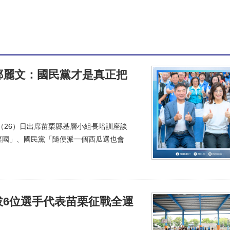
平臺 為基層同仁打造採購防護網
(00:32)
程上梁 預計116年5月完工
(00:34)
行動方案 69臺再生電腦嘉惠學生及弱勢家庭
(00:42)
鄭麗文：國民黨才是真正把
（26）日出席苗栗縣基層小組長培訓座談
栗國」、國民黨「隨便派一個西瓜選也會
拔6位選手代表苗栗征戰全運