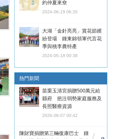
約仲夏來尞
2024-06-19 06:20
大湖「金針亮亮」賞花節繽
紛登場 鍾東錦領軍代言花
季與桃李農特產
2024-05-18 00:38
熱門新聞
苗栗玉清宮捐贈500萬元給
縣府 挹注弱勢家庭服務及
長照醫療資源
2026-08-07 00:42
陳財寶捐贈第三輛復康巴士 鍾
/