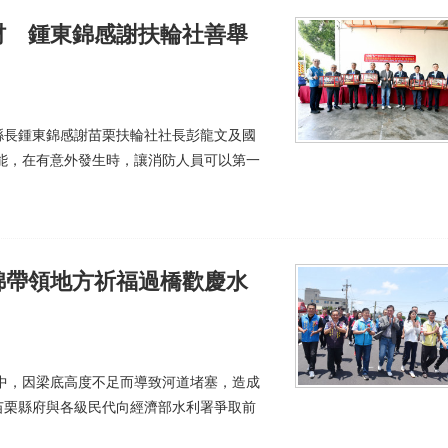
材 鍾東錦感謝扶輪社善舉
縣長鍾東錦感謝苗栗扶輪社社長彭龍文及國
量能，在有意外發生時，讓消防人員可以第一
錦帶領地方祈福過橋歡慶水
雨中，因梁底高度不足而導致河道堵塞，造成
苗栗縣府與各級民代向經濟部水利署爭取前