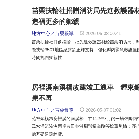
苗栗扶輪社捐贈消防局先進救護器
造福更多的鄉親
地方中心／苗栗報導
2026-05-08 00:41
苗栗扶輪社日前捐贈一批先進救護器材給苗栗消防局，
際扶輪3501地區總監劉正輝支持，強化縣內緊急救護
時間挽回鄉親性...
房裡溪南溪橋改建竣工通車 鍾東
患不再
地方中心／苗栗報導
2026-05-07 01:02
苑裡鎮橫跨房裡溪的南溪橋，在112年8月的一場強降
溪水溢流淹沒兩岸農田並沖刷毀損道路等慘重災情；經
瞻基礎建設經費...