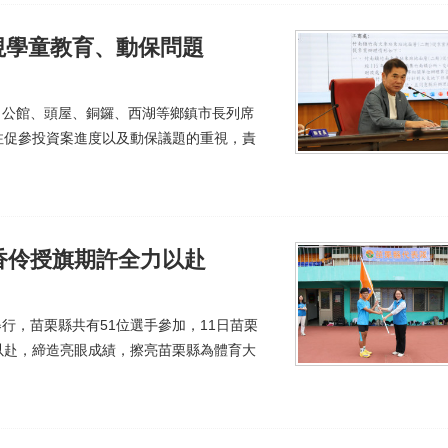
視學童教育、動保問題
義、公館、頭屋、銅鑼、西湖等鄉鎮市長列席
注促參投資案進度以及動保議題的重視，責
香伶授旗期許全力以赴
舉行，苗栗縣共有51位選手參加，11日苗栗
以赴，締造亮眼成績，擦亮苗栗縣為體育大