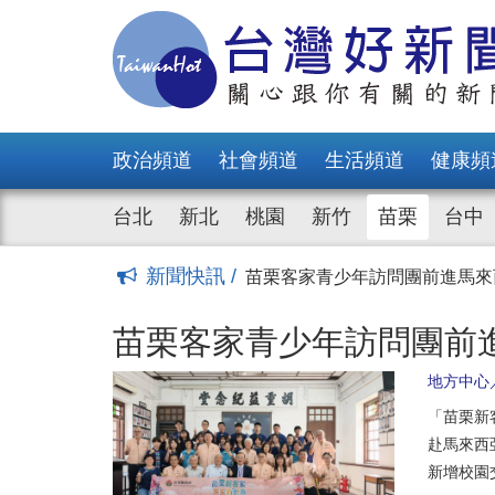
苗栗客家青少年訪問團前進馬
苗栗玉清宮捐贈500萬元給縣
陳財寶捐贈第三輛復康巴士 鍾
苗縣府召開縣務會議 鍾東錦
苗栗縣慶祝祖父母節 鍾東錦到
政治頻道
社會頻道
生活頻道
健康頻
苗栗縣金牌農村說明會盛大開跑
榮服處表揚新住民幸福家庭 邱
台北
新北
桃園
新竹
苗栗
台中
苗栗縣府建置偏遠地區採購聯繫
苑裡鎮新建綜合式全民運動館工
新聞快訊 /
苗縣府攜手慈濟推動數位力提升
苗栗客家青少年訪問團前進馬
苗栗玉清宮捐贈500萬元給縣
苗栗客家青少年訪問團前
陳財寶捐贈第三輛復康巴士 鍾
地方中心
苗縣府召開縣務會議 鍾東錦
苗栗縣慶祝祖父母節 鍾東錦到
「苗栗新
苗栗縣金牌農村說明會盛大開跑
赴馬來西
榮服處表揚新住民幸福家庭 邱
新增校園