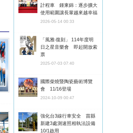
計程車 鍾東錦：逐步擴大
使用範圍讓長輩越來越幸福
2026-05-14 00:33
「風雅‧復刻」 114年度明
日之星音樂會 即起開放索
票
2025-07-03 07:40
國際柴燒暨陶瓷藝術博覽
會 11/16登場
2024-10-09 00:47
強化台3線行車安全 苗縣
新建3處測速照相執法設備
10/1啟用