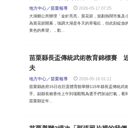
地方中心／苗栗報導
2026-05-17 07:25
大湖鄉公所辦理「金針亮亮」賞花節，規劃熱鬧市集及小
為賞花節開幕，強調大湖是冬天的草莓紅，但此刻綻放
黃色的希望」，歡...
苗栗縣長盃傳統武術教育錦標賽 近
夫
地方中心／苗栗報導
2026-05-16 01:11
苗栗縣政府15日在巨蛋體育館舉辦115年縣長盃傳統武
手。副縣長賴香伶上午到場觀戰為選手們加油打氣，看
苗栗縣近年...