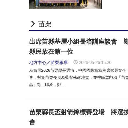
苗栗縣府建置偏遠地區採購聯繫
苑裡鎮新建綜合式全民運動館工
苗縣府攜手慈濟推動數位力提升
苗栗
出席苗縣基層小組長培訓座談會 
縣民放在第一位
地方中心／苗栗報導
2026-05-26 15:20
為布局2026苗栗縣長選情，中國國民黨黨主席鄭麗文今
會，對於苗栗長期為藍營執政地盤，並被民眾戲稱「苗
贏」等…印象，鄭...
苗栗縣長盃射箭錦標賽登場 將選
會