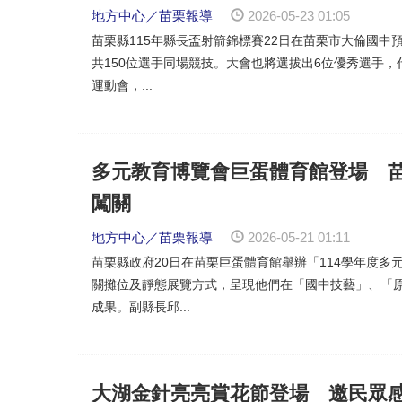
地方中心／苗栗報導
2026-05-23 01:05
苗栗縣115年縣長盃射箭錦標賽22日在苗栗市大倫國
共150位選手同場競技。大會也將選拔出6位優秀選手，
運動會，...
多元教育博覽會巨蛋體育館登場 
闖關
地方中心／苗栗報導
2026-05-21 01:11
苗栗縣政府20日在苗栗巨蛋體育館舉辦「114學年度
關攤位及靜態展覽方式，呈現他們在「國中技藝」、「
成果。副縣長邱...
大湖金針亮亮賞花節登場 邀民眾