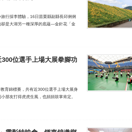
旅行採李體驗，16日苗栗縣副縣長邱俐俐
的卻是大湖另一種深厚的底蘊—金針花「金
300位選手上場大展拳腳功
術教育錦標賽，共有近300位選手上場大展身
到小朋友打得虎虎生風，也頻頻鼓掌肯定。