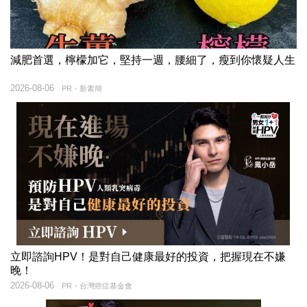
減肥首選，檸檬加它，堅持一週，腰細了，瘦到你懷疑人生
2026-08-06
PR・新素簡
立即諮詢HPV！是對自己健康最好的投資，把握現在不嫌
晚！
2026-08-06
PR・台灣癌症基金會