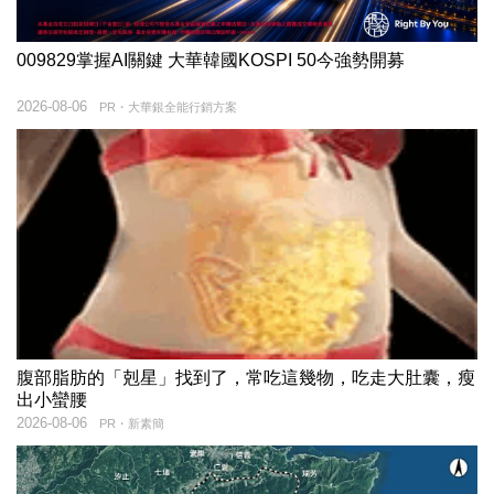
009829掌握AI關鍵 大華韓國KOSPI 50今強勢開募
2026-08-06
PR・大華銀全能行銷方案
腹部脂肪的「剋星」找到了，常吃這幾物，吃走大肚囊，瘦
出小蠻腰
2026-08-06
PR・新素簡