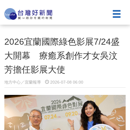
2026宜蘭國際綠色影展7/24盛
大開幕 療癒系創作才女吳汶
芳擔任影展大使
地方中心／宜蘭報導
2026-07-08 06:00