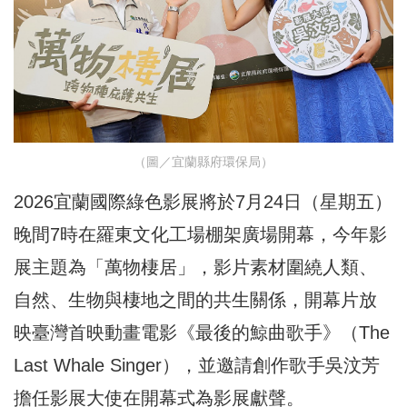
（圖／宜蘭縣府環保局）
2026宜蘭國際綠色影展將於7月24日（星期五）
晚間7時在羅東文化工場棚架廣場開幕，今年影
展主題為「萬物棲居」，影片素材圍繞人類、
自然、生物與棲地之間的共生關係，開幕片放
映臺灣首映動畫電影《最後的鯨曲歌手》（The
Last Whale Singer），並邀請創作歌手吳汶芳
擔任影展大使在開幕式為影展獻聲。