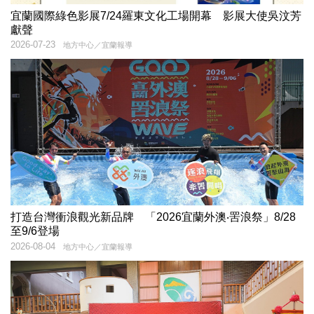
宜蘭國際綠色影展7/24羅東文化工場開幕 影展大使吳汶芳
獻聲
2026-07-23
地方中心／宜蘭報導
打造台灣衝浪觀光新品牌 「2026宜蘭外澳‧罟浪祭」8/28
至9/6登場
2026-08-04
地方中心／宜蘭報導