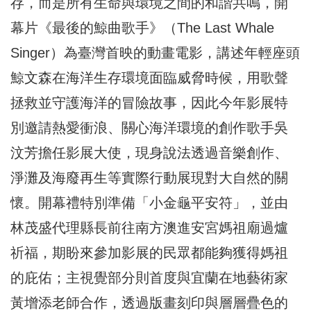
存，而是所有生命與環境之間的和諧共鳴，開
幕片《最後的鯨曲歌手》（The Last Whale
Singer）為臺灣首映的動畫電影，講述年輕座頭
鯨文森在海洋生存環境面臨威脅時候，用歌聲
拯救並守護海洋的冒險故事，因此今年影展特
別邀請熱愛衝浪、關心海洋環境的創作歌手吳
汶芳擔任影展大使，現身說法透過音樂創作、
淨灘及海廢再生等實際行動展現對大自然的關
懷。開幕禮特別準備「小金龜平安符」，並由
林茂盛代理縣長前往南方澳進安宮媽祖廟過爐
祈福，期盼來參加影展的民眾都能夠獲得媽祖
的庇佑；主視覺部分則首度與宜蘭在地藝術家
黃增添老師合作，透過版畫刻印與層層疊色的