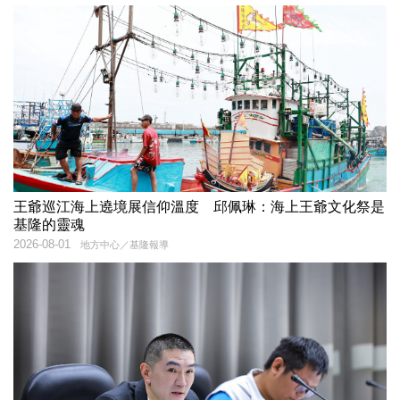
王爺巡江海上遶境展信仰溫度 邱佩琳：海上王爺文化祭是
基隆的靈魂
2026-08-01
地方中心／基隆報導