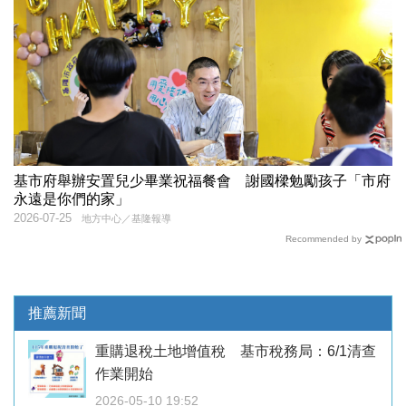
基市府舉辦安置兒少畢業祝福餐會 謝國樑勉勵孩子「市府
永遠是你們的家」
2026-07-25
地方中心／基隆報導
Recommended by
推薦新聞
重購退稅土地增值稅 基市稅務局：6/1清查
作業開始
2026-05-10 19:52