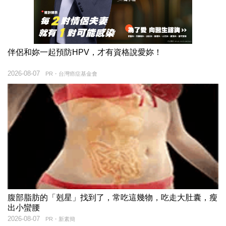
伴侶和妳一起預防HPV，才有資格說愛妳！
2026-08-07
PR・台灣癌症基金會
腹部脂肪的「剋星」找到了，常吃這幾物，吃走大肚囊，瘦
出小蠻腰
2026-08-07
PR・新素簡