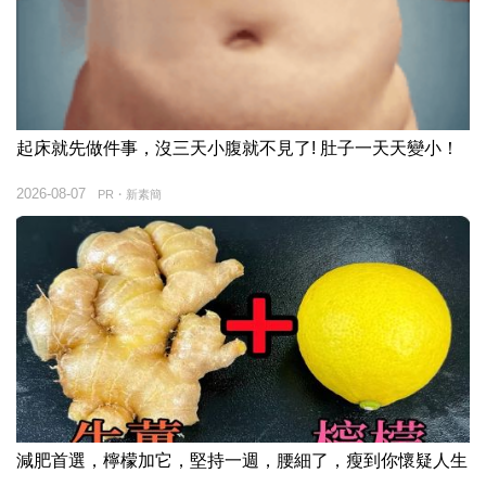
起床就先做件事，沒三天小腹就不見了! 肚子一天天變小！
2026-08-07
PR・新素簡
減肥首選，檸檬加它，堅持一週，腰細了，瘦到你懷疑人生