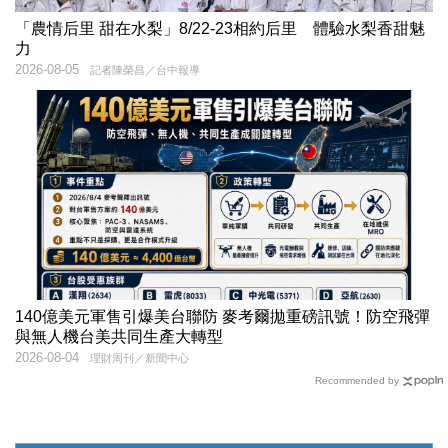
「農情后里 甜在水梨」8/22-23相約后里 體驗水梨香甜魅
力
2026-08-05
記者陳榮昌／台中報導
140億美元軍售引爆美台聯防 麥考爾拋重磅訊號！防空飛彈
與無人機台美共同生產大轉型
2026-08-04
理財周刊／新聞中心
Recommended by