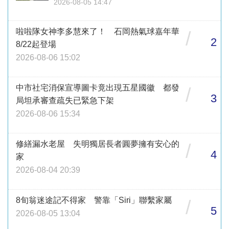
2026-08-05 14:47
啦啦隊女神李多慧來了！ 石岡熱氣球嘉年華
/
2
8/22起登場
2026-08-06 15:02
中市社宅消保宣導圖卡竟出現五星國徽 都發
/
3
局坦承審查疏失已緊急下架
2026-08-06 15:34
修繕漏水老屋 失明獨居長者圓夢擁有安心的
/
4
家
2026-08-04 20:39
8旬翁迷途記不得家 警靠「Siri」聯繫家屬
/
5
2026-08-05 13:04