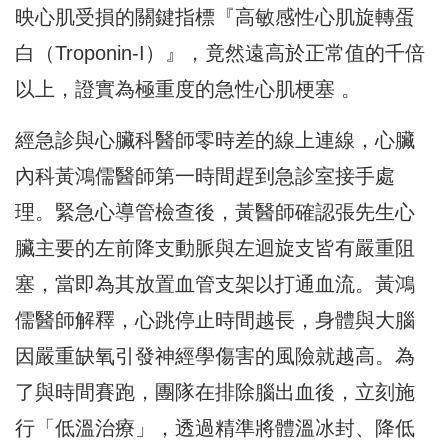
映心肌受損的關鍵指標『高敏感性心肌旋轉蛋
白（Troponin-I）』，竟然遠高於正常值的千倍
以上，證實為極重度的急性心肌梗塞 。
經急診與心臟科醫師零時差的線上連線，心臟
內科黃鴻儒醫師第一時間趕到急診室接手處
理。緊急心導管檢查後，黃醫師確認張先生心
臟主要的左前降支動脈與左迴旋支皆有嚴重阻
塞，當即為其放置血管支架以打通血流。黃鴻
儒醫師解釋，心跳停止時間越長，身體與大腦
因嚴重缺氧引發神經學傷害的風險就越高。為
了與時間賽跑，團隊在排除腦出血後，立刻施
行「低溫治療」，透過精準將體溫冰封、降低