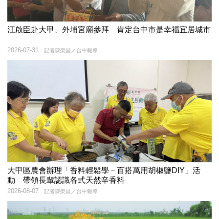
江啟臣赴大甲、外埔宮廟參拜 肯定台中市是幸福宜居城市
2026-07-31
記者陳榮昌／台中報導
大甲區農會辦理「香料輕鬆學－百搭萬用胡椒鹽DIY」活
動 帶領長輩認識各式天然辛香料
2026-08-07
記者陳榮昌／台中報導