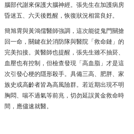
腦部代謝來保護大腦神經。張先生在加護病房
昏迷五、六天後甦醒，恢復狀況相當良好。
簡旭霄與黃鴻儒醫師強調，這次能從鬼門關搶
回一命，關鍵在於消防隊與醫院「救命鏈」的
完美扣接。黃醫師也提醒，張先生雖不抽菸、
血壓也有控制，但檢查發現「高血脂」才是這
次引發心梗的隱形殺手。具備三高、肥胖、家
族史或高齡者皆為高風險群。若近期出現不明
胸悶、喘不過氣等前兆，切勿延誤黃金救命時
間，應儘速就醫。