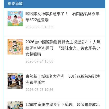
推薦新聞
啦啦隊女神李多慧來了！ 石岡熱氣球嘉年
華8/22起登場
2026-08-06 15:02
2026台中國際動漫博覽會主視覺公布！人氣
繪師MAKAI操刀 「漫味食光」美食系美少
女超吸睛
2026-07-24 15:55
東勢新丁粄揚名大洋洲 30斤龜粄首站到澳
洲布里斯本
2026-07-23 10:56
12歲男童喝中藥竟吞下藥匙 醫師胃鏡取出