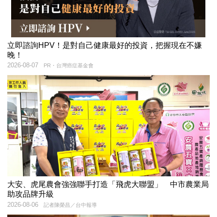
立即諮詢HPV！是對自己健康最好的投資，把握現在不嫌
晚！
2026-08-07
PR・台灣癌症基金會
大安、虎尾農會強強聯手打造「飛虎大聯盟」 中市農業局
助攻品牌升級
2026-08-06
記者陳榮昌／台中報導