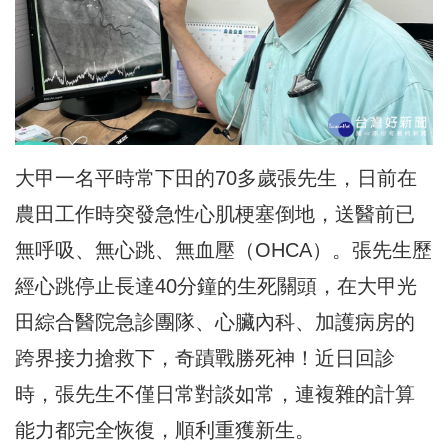
大甲一名平時常下田的70多歲張先生，日前在
農田工作時突發急性心肌梗塞倒地，送醫前已
無呼吸、無心跳、無血壓（OHCA）。張先生歷
經心跳停止長達40分鐘的生死關頭，在大甲光
田綜合醫院急診團隊、心臟內科、加護病房的
跨界接力搶救下，奇蹟戰勝死神！近日回診
時，張先生不僅日常對談如常，連複雜的計算
能力都完全恢復，順利重獲新生。