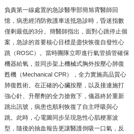
負責第一線處置的急診醫學部簡旭霄醫師回
憶，病患經消防救護車送抵急診時，昏迷指數
僅剩最低的3分。簡醫師指出，面對心跳停止個
案，急診的首要核心目標是盡快恢復自發性心
跳（ROSC）。當時團隊立即進行氣管插管確保
機器給氧，並同步架上機械式胸外按壓心肺復
甦機（Mechanical CPR），全力實施高品質心
肺復甦術。在正確的心臟按壓，以及接連施打
強心針、升壓劑的全力搶救下，儀器終於重新
跳出訊號，病患也順利恢復了自主呼吸與心
跳。此時，心電圖同步呈現急性心肌梗塞波
型，隨後的抽血報告更讓醫護倒吸一口氣，反