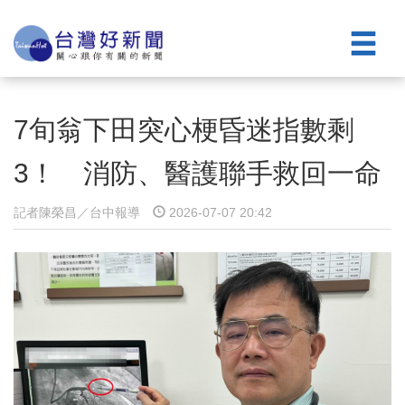
7旬翁下田突心梗昏迷指數剩
3！ 消防、醫護聯手救回一命
記者陳榮昌／台中報導
2026-07-07 20:42