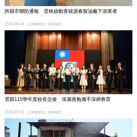
跨縣市聯防通報 雲林啟動查核源春製油廠下游業者
2026-08-04
記者陳致愷／雲林報導
雲縣115學年度校長交接 張麗善勉攜手深耕教育
2026-07-31
記者陳致愷／雲林報導