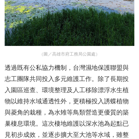
（圖／高雄市府工務局公園處）
透過既有公私協力機制，台灣濕地保護聯盟與
志工團隊共同投入多元維護工作。除了長期投
入園區巡查、環境整理及人工移除漂浮水生植
物以維持水域通透性外，更積極投入誘蝶植物
與菱角的栽種，為水雉等鳥類營造更優質的築
巢棲息環境。這次棲地維護以深水池為起點已
見初步成效，並逐步擴大至大池等水域，雖整