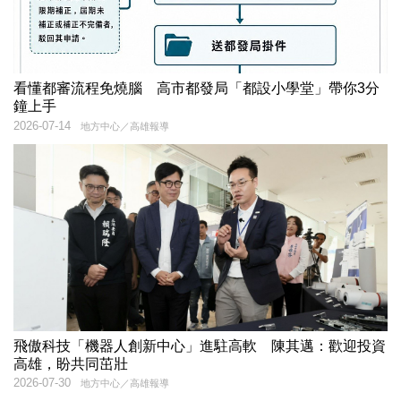
看懂都審流程免燒腦 高市都發局「都設小學堂」帶你3分
鐘上手
2026-07-14
地方中心／高雄報導
飛傲科技「機器人創新中心」進駐高軟 陳其邁：歡迎投資
高雄，盼共同茁壯
2026-07-30
地方中心／高雄報導