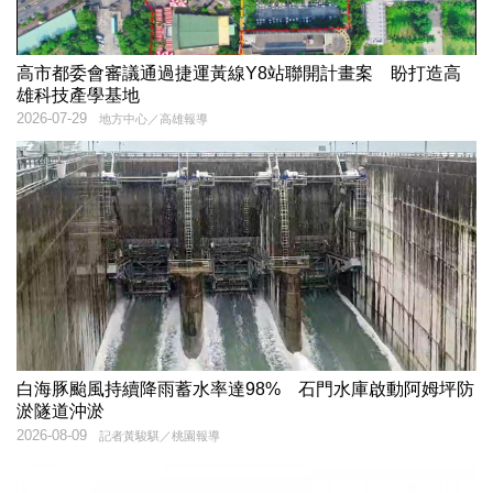
高市都委會審議通過捷運黃線Y8站聯開計畫案 盼打造高
雄科技產學基地
2026-07-29
地方中心／高雄報導
白海豚颱風持續降雨蓄水率達98% 石門水庫啟動阿姆坪防
淤隧道沖淤
2026-08-09
記者黃駿騏／桃園報導