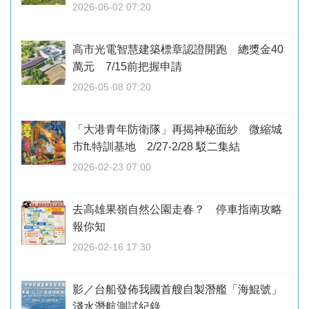
2026-06-02 07:20
高市光電智慧建築標章認證開跑 總獎金40
萬元 7/15前把握申請
2026-05-08 07:20
「大港青年防衛隊」再揭神秘面紗 微縮城
市ft.特訓基地 2/27-2/28 駁二集結
2026-02-23 07:00
去高雄果嶺自然公園走春？ 停車指南攻略
報你知
2026-02-16 17:30
影／台船發佈我國首艘自製潛艦「海鯤號」
淺水潛航測試紀錄