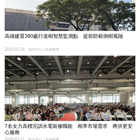
高雄建置380處行道樹智慧監測點 提前防範倒樹風險
2026-07-28
地方中心／高雄報導
7名女力高標完訓水電裝修職能 相準市場需求 將供更安
心服務
2026-07-11
地方中心／高雄報導