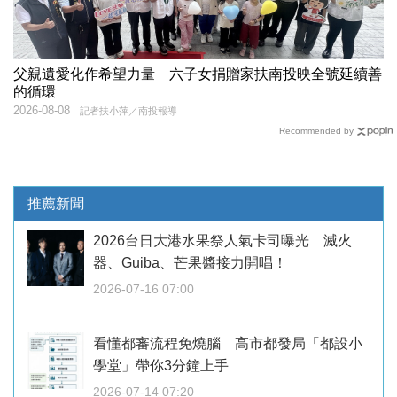
父親遺愛化作希望力量 六子女捐贈家扶南投映全號延續善
的循環
2026-08-08
記者扶小萍／南投報導
Recommended by
推薦新聞
2026台日大港水果祭人氣卡司曝光 滅火
器、Guiba、芒果醬接力開唱！
2026-07-16 07:00
看懂都審流程免燒腦 高市都發局「都設小
學堂」帶你3分鐘上手
2026-07-14 07:20