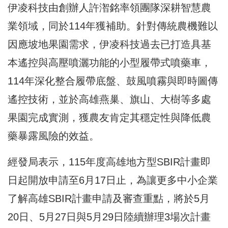
伊凌科技由創辦人許潪銘率領團隊深耕智慧農
業領域，同於114年獲補助。針對傳統農機難以
因應坡地果園需求，伊凌科技過去已打造具基
本遙控與高壓噴灑功能的小型履帶式噴藥車，
114年深化整合履帶底盤、鼓風噴霧與即時圖傳
遙控技術，並於高雄燕巢、旗山、大樹等多處
果園完成實測，獲農友肯定其穩定性與降低農
藥暴露風險的效益。
經發局表示，115年度高雄地方型SBIR計畫即
日起開放申請至6月17日止，為讓更多中小企業
了解高雄SBIR計畫申請及審查重點，將於5月
20日、5月27日與5月29日陸續辦理3場次計畫