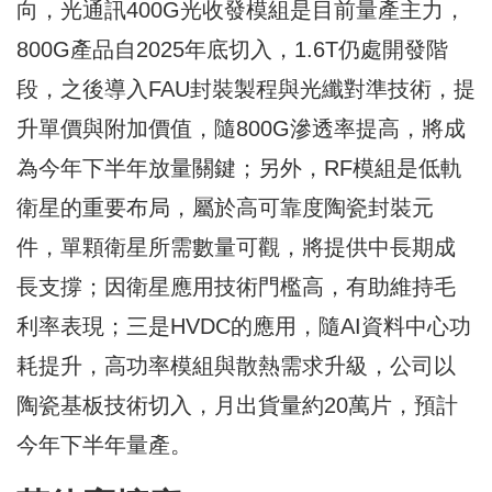
向，光通訊400G光收發模組是目前量產主力，
800G產品自2025年底切入，1.6T仍處開發階
段，之後導入FAU封裝製程與光纖對準技術，提
升單價與附加價值，隨800G滲透率提高，將成
為今年下半年放量關鍵；另外，RF模組是低軌
衛星的重要布局，屬於高可靠度陶瓷封裝元
件，單顆衛星所需數量可觀，將提供中長期成
長支撐；因衛星應用技術門檻高，有助維持毛
利率表現；三是HVDC的應用，隨AI資料中心功
耗提升，高功率模組與散熱需求升級，公司以
陶瓷基板技術切入，月出貨量約20萬片，預計
今年下半年量產。