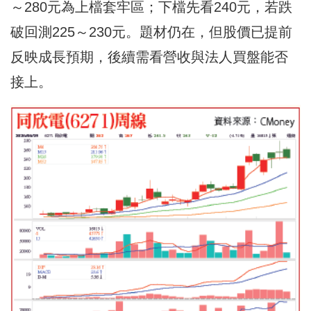
～280元為上檔套牢區；下檔先看240元，若跌
破回測225～230元。題材仍在，但股價已提前
反映成長預期，後續需看營收與法人買盤能否
接上。