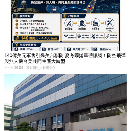
140億美元軍售引爆美台聯防 麥考爾拋重磅訊號！防空飛彈
與無人機台美共同生產大轉型
2026-08-04
理財周刊／新聞中心