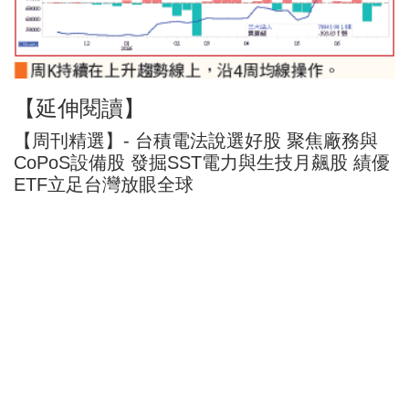
【延伸閱讀】
【周刊精選】- 台積電法說選好股 聚焦廠務與
CoPoS設備股 發掘SST電力與生技月飆股 績優
ETF立足台灣放眼全球