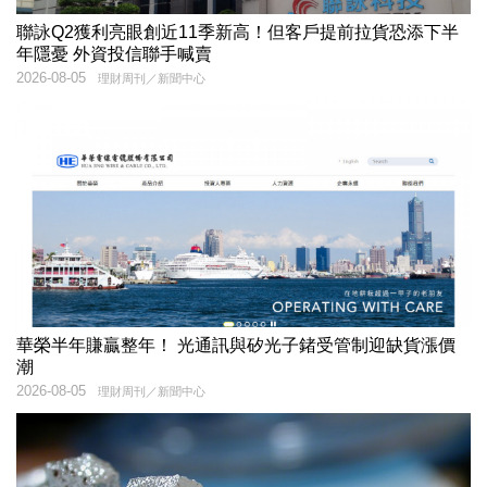
聯詠Q2獲利亮眼創近11季新高！但客戶提前拉貨恐添下半
年隱憂 外資投信聯手喊賣
2026-08-05
理財周刊／新聞中心
華榮半年賺贏整年！ 光通訊與矽光子鍺受管制迎缺貨漲價
潮
2026-08-05
理財周刊／新聞中心