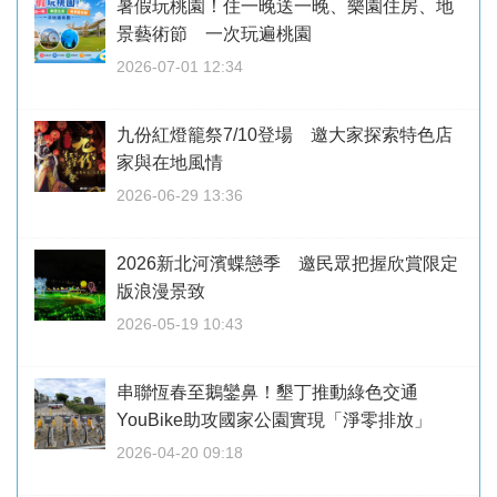
暑假玩桃園！住一晚送一晚、樂園住房、地
景藝術節 一次玩遍桃園
2026-07-01 12:34
九份紅燈籠祭7/10登場 邀大家探索特色店
家與在地風情
2026-06-29 13:36
2026新北河濱蝶戀季 邀民眾把握欣賞限定
版浪漫景致
2026-05-19 10:43
串聯恆春至鵝鑾鼻！墾丁推動綠色交通
YouBike助攻國家公園實現「淨零排放」
2026-04-20 09:18