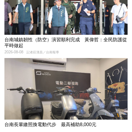
台南城鎮韌性（防空）演習順利完成 黃偉哲：全民防護從
平時做起
2026-08-08
記者莊漢昌／台南報導
台南長輩繳照換電動代步 最高補助8,000元