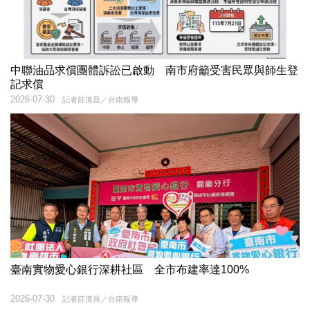
中聯油品求償團體訴訟已啟動 南市府籲受害民眾與師生登
記求償
2026-07-30
記者莊漢昌／台南報導
臺南實物愛心銀行深耕社區 全市布建率達100%
2026-07-30
記者莊漢昌／台南報導