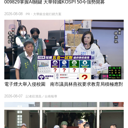
009829掌握AI關鍵 大華韓國KOSPI 50今強勢開募
2026-08-08
PR・大華銀全能行銷方案
電子煙大舉入侵校園 南市議員林燕祝要求教育局積極應對
2026-08-07
記者莊漢昌／台南報導