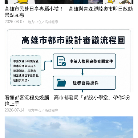
高雄市民赴日享專屬小禮！ 高雄與青森縣陸奧市即日啟動
景點互惠
2026-08-07
地方中心／高雄報導
看懂都審流程免燒腦 高市都發局「都設小學堂」帶你3分
鐘上手
2026-07-14
地方中心／高雄報導