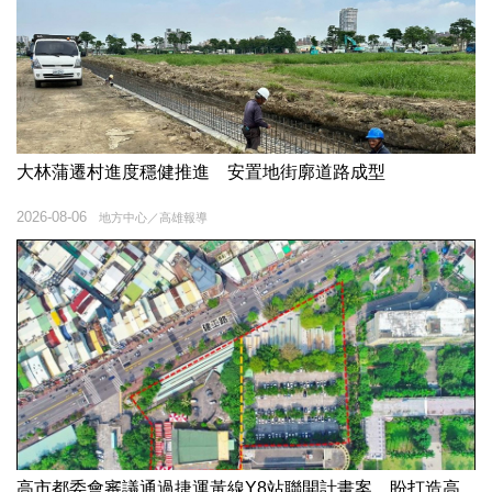
大林蒲遷村進度穩健推進 安置地街廓道路成型
2026-08-06
地方中心／高雄報導
高市都委會審議通過捷運黃線Y8站聯開計畫案 盼打造高