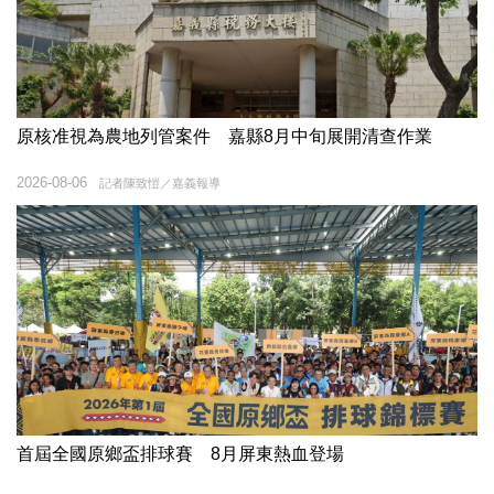
原核准視為農地列管案件 嘉縣8月中旬展開清查作業
2026-08-06
記者陳致愷／嘉義報導
首屆全國原鄉盃排球賽 8月屏東熱血登場