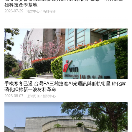
雄科技產學基地
2026-07-29
地方中心／高雄報導
手機寒冬已過 台灣PA三雄搶進AI光通訊與低軌衛星 砷化鎵
磷化銦掀新一波材料革命
2026-08-07
理財周刊／新聞中心