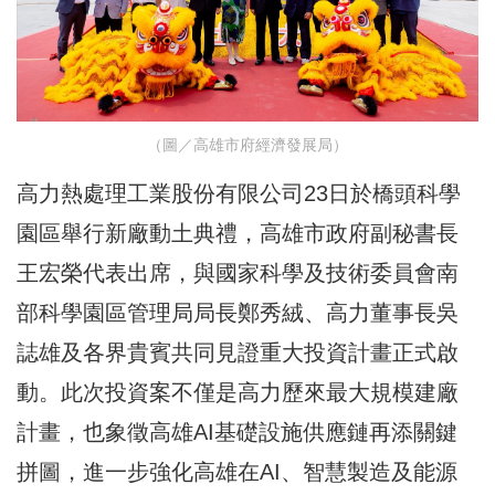
（圖／高雄市府經濟發展局）
高力熱處理工業股份有限公司23日於橋頭科學
園區舉行新廠動土典禮，高雄市政府副秘書長
王宏榮代表出席，與國家科學及技術委員會南
部科學園區管理局局長鄭秀絨、高力董事長吳
誌雄及各界貴賓共同見證重大投資計畫正式啟
動。此次投資案不僅是高力歷來最大規模建廠
計畫，也象徵高雄AI基礎設施供應鏈再添關鍵
拼圖，進一步強化高雄在AI、智慧製造及能源