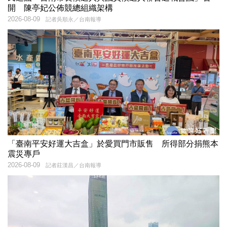
開 陳亭妃公佈競總組織架構
2026-08-09
記者吳順永／台南報導
「臺南平安好運大吉盒」於愛買門市販售 所得部分捐熊本
震災專戶
2026-08-09
記者莊漢昌／台南報導