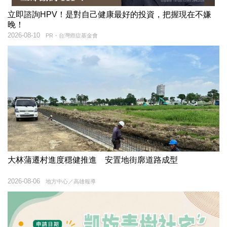
立即諮詢HPV！是對自己健康最好的投資，把握現在不嫌
晚！
2026-08-10
PR・台灣癌症基金會
大林蒲遷村進度穩健推進 安置地街廓道路成型
2026-08-06
地方中心／高雄報導