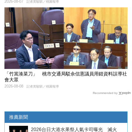
2026-08-07
記者黃駿騏／桃園報導
「竹篙湊菜刀」 桃市交通局駁余信憲議員用錯資料誤導社
會大眾
2026-08-08
記者黃駿騏／桃園報導
Recommended by
推薦新聞
2026台日大港水果祭人氣卡司曝光 滅火