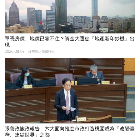
單憑房價、地價已靠不住？資金大遷徙「地產新印鈔機」出
現
2026-08-07
好房網／新聞中心
張善政施政報告 六大面向推進市政打造桃園成為「改變臺
灣、連結世界」之都