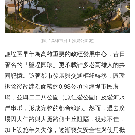
（圖／高雄市府工務局公園處）
鹽埕區早年為高雄重要的政經發展中心，昔日
著名的「鹽埕圓環」更承載許多老高雄人的共
同記憶。隨著都市發展與交通樞紐轉移，圓環
拆除後改建為面積約0.98公頃的鹽埕市民廣
場，並與二二八公園（原仁愛公園）及愛河水
岸串聯，形成完整的都會綠廊。然而，過去廣
場因大仁路與大勇路側土丘阻隔，視線不佳，
加上設施年久失修，逐漸喪失安全性與使用機