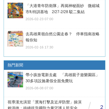
「大港青年防衛隊」再揭神秘面紗 微縮城
市ft.特訓基地 2/27-2/28 駁二集結
2026-02-23 07:00
去高雄果嶺自然公園走春？ 停車指南攻略
報你知
2026-02-16 17:30
熱門新聞
帶小孩放電新去處 「高雄親子遊樂園區」
30多項設施暑假全面免費玩
2026-08-08 07:00
視導漢光演習「濱海打擊及近岸防禦」操演
/
2
賴清德：持續提升國防力量守護人民安全