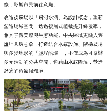
能，影響市民前往意願。
改造後廣場以「飛濺水滴」為設計概念，重新
塑造場域空間，透過複層式植栽提升綠覆率，
兼具景觀美感與生態功能。中央區域更融入舊
鹽埕圓環意象，打造結合水霧設施、階梯廣場
與多變地形的「鹽埕酷環」，不僅成為可舉辦
多元活動的公共空間，也藉由水霧降溫，營造
舒適的微氣候環境。