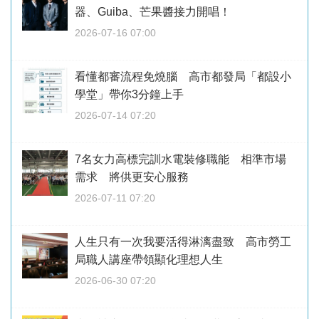
器、Guiba、芒果醬接力開唱！
2026-07-16 07:00
看懂都審流程免燒腦 高市都發局「都設小
學堂」帶你3分鐘上手
2026-07-14 07:20
7名女力高標完訓水電裝修職能 相準市場
需求 將供更安心服務
2026-07-11 07:20
人生只有一次我要活得淋漓盡致 高市勞工
局職人講座帶領顯化理想人生
2026-06-30 07:20