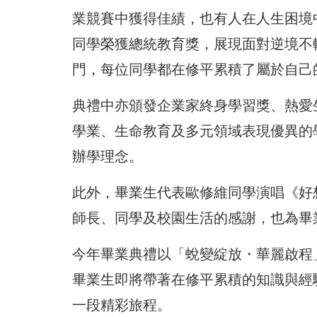
業競賽中獲得佳績，也有人在人生困境
同學榮獲總統教育獎，展現面對逆境不
門，每位同學都在修平累積了屬於自己
典禮中亦頒發企業家終身學習獎、熱愛
學業、生命教育及多元領域表現優異的
辦學理念。
此外，畢業生代表歐修維同學演唱《好
師長、同學及校園生活的感謝，也為畢
今年畢業典禮以「蛻變綻放・華麗啟程
畢業生即將帶著在修平累積的知識與經
一段精彩旅程。