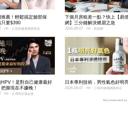
用推薦！輕鬆搞定臉部保
下個月房租差一點？快上【易
只要$390
網】三分鐘解決燃眉之急
7
2026-08-07
PR・三得利健康網路商店
PR・易借網
詢HPV！是對自己健康最好
日本專利技術，男性氣色好明
，把握現在不嫌晚！
2026-08-07
PR・三得利健康網路商店
7
PR・台灣癌症基金會
Recommended by