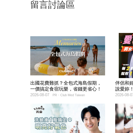
留言討論區
出國花費難抓？全包式海島假期，
伴侶和
一價搞定食宿玩樂，省錢更省心！
說愛妳
2026-08-07
2026-08-0
PR・Club Med Taiwan