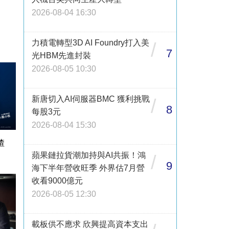
2026-08-04 16:30
力積電轉型3D AI Foundry打入美
/
7
光HBM先進封裝
2026-08-05 10:30
新唐切入AI伺服器BMC 獲利挑戰
/
8
每股3元
2026-08-04 15:30
渣
蘋果鏈拉貨潮加持與AI共振！鴻
/
9
海下半年營收旺季 外界估7月營
收看9000億元
2026-08-05 12:30
載板供不應求 欣興提高資本支出