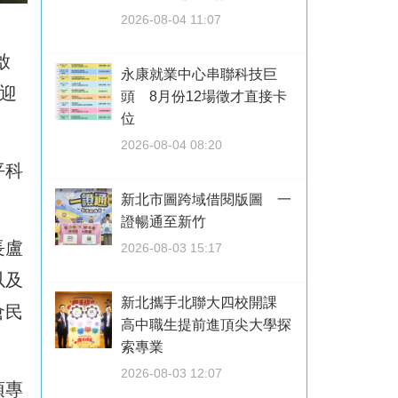
2026-08-04 11:07
啟
永康就業中心串聯科技巨
迎
頭 8月份12場徵才直接卡
位
2026-08-04 08:20
平科
新北市圖跨域借閱版圖 一
證暢通至新竹
長盧
2026-08-03 15:17
以及
新北攜手北聯大四校開課
倉民
高中職生提前進頂尖大學探
索專業
2026-08-03 12:07
項專