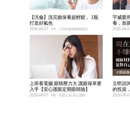
【汎倫】洗完臉保養超輕鬆， 1瓶
宇威愛
打造好氣色
養，首購
2026-08-07
2026-08-0
PR・三得利健康網路商店
上班看電腦 眼睛壓力大 護眼保單要
立即諮
入手【安心護眼定期眼睛險】
的投資
2026-08-07
2026-08-0
PR・安達人壽 安心護眼