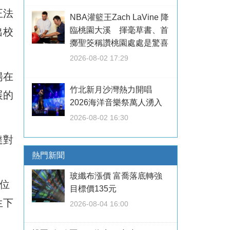
正法
NBA灌籃王Zach LaVine 降
臨桃園大溪 揮毫草書、首
出校
擲聖筊稱讚桃園處處是驚喜
2026-08-02 17:29
揚在
竹北新月沙灣熱力開唱
展的
2026海洋音樂祭萬人湧入
2026-08-02 16:30
達對
熱門新聞
玻纖布漲價 富喬落底轉強
位
目標價135元
生下
2026-08-04 16:00