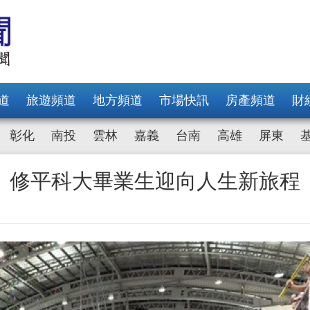
道
旅遊頻道
地方頻道
市場快訊
房產頻道
財
彰化
南投
雲林
嘉義
台南
高雄
屏東
 修平科大畢業生迎向人生新旅程