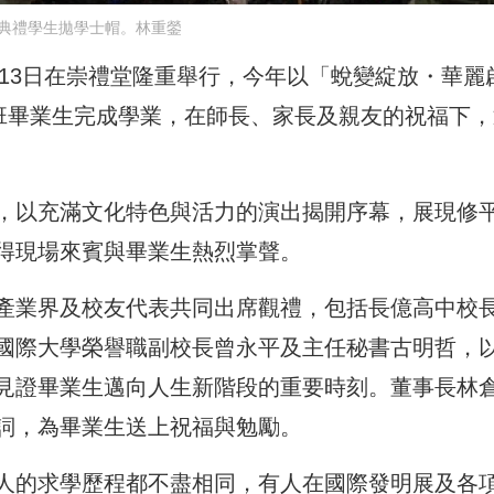
典禮學生拋學士帽。林重鎣
月13日在崇禮堂隆重舉行，今年以「蛻變綻放・華麗
士班畢業生完成學業，在師長、家長及親友的祝福下，
，以充滿文化特色與活力的演出揭開序幕，展現修
得現場來賓與畢業生熱烈掌聲。
產業界及校友代表共同出席觀禮，包括長億高中校
國際大學榮譽職副校長曾永平及主任秘書古明哲，
見證畢業生邁向人生新階段的重要時刻。董事長林
詞，為畢業生送上祝福與勉勵。
人的求學歷程都不盡相同，有人在國際發明展及各