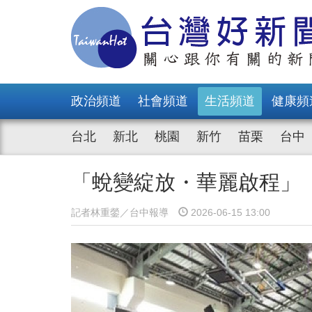
政治頻道
社會頻道
生活頻道
健康頻
台北
新北
桃園
新竹
苗栗
台中
「蛻變綻放・華麗啟程」
記者林重鎣／台中報導
2026-06-15 13:00