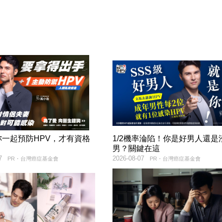
妳一起預防HPV，才有資格
1/2機率淪陷！你是好男人還是
！
男？關鍵在這
7
2026-08-07
PR・台灣癌症基金會
PR・台灣癌症基金會