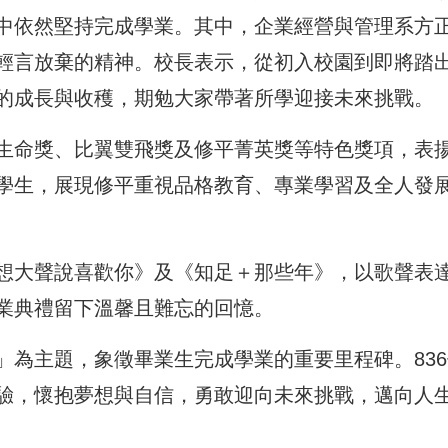
中依然堅持完成學業。其中，企業經營與管理系方
輕言放棄的精神。校長表示，從初入校園到即將踏
的成長與收穫，期勉大家帶著所學迎接未來挑戰。
生命獎、比翼雙飛獎及修平菁英獎等特色獎項，表
學生，展現修平重視品格教育、專業學習及全人發
想大聲說喜歡你》及《知足＋那些年》，以歌聲表
業典禮留下溫馨且難忘的回憶。
」為主題，象徵畢業生完成學業的重要里程碑。836
驗，懷抱夢想與自信，勇敢迎向未來挑戰，邁向人