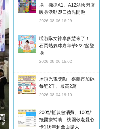
場 機捷A1、A12站快閃店
暖身活動即日搶先開跑
2026-08-06 16:29
啦啦隊女神李多慧來了！
石岡熱氣球嘉年華8/22起登
場
2026-08-06 15:02
屋頂光電獎勵 嘉義市加碼
每瓩2千、最高2萬
2026-08-04 19:10
200點抵農會消費、100點
抵醫療補助 桃園敬老愛心
卡116年起全面擴大