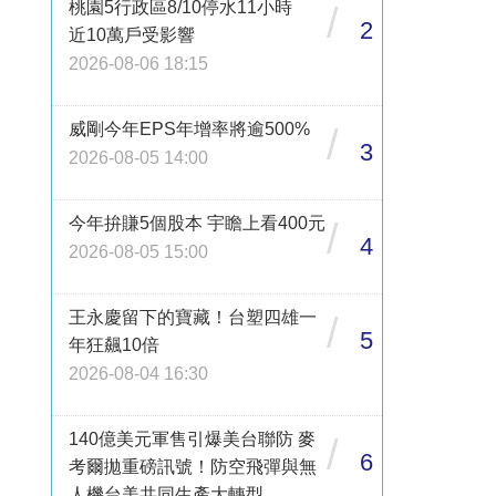
桃園5行政區8/10停水11小時
/
2
近10萬戶受影響
2026-08-06 18:15
威剛今年EPS年增率將逾500%
/
3
2026-08-05 14:00
今年拚賺5個股本 宇瞻上看400元
/
4
2026-08-05 15:00
王永慶留下的寶藏！台塑四雄一
/
5
年狂飆10倍
2026-08-04 16:30
140億美元軍售引爆美台聯防 麥
/
6
考爾拋重磅訊號！防空飛彈與無
人機台美共同生產大轉型