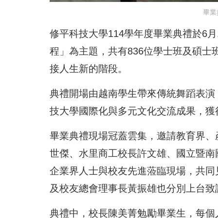
畢業
修平科技大學114學年度畢業典禮於6
程」為主題，共有836位學士班及碩
接人生新的階段。
典禮開場由越南學生帶來傳統舞蹈表演
技大學國際化與多元文化交流成果，獲
畢業典禮現場冠蓋雲集，邀請教育界、
世傑、水里商工校長許文雄、國立暨南
企業界人士與校友先進蒞臨現場，共同
及校友總會理事長黃振雄也分別上台致
典禮中，校長陳美菁勉勵畢業生，每個