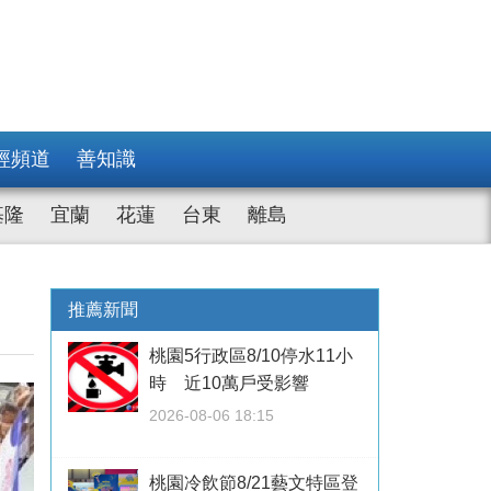
經頻道
善知識
基隆
宜蘭
花蓮
台東
離島
推薦新聞
桃園5行政區8/10停水11小
時 近10萬戶受影響
2026-08-06 18:15
桃園冷飲節8/21藝文特區登