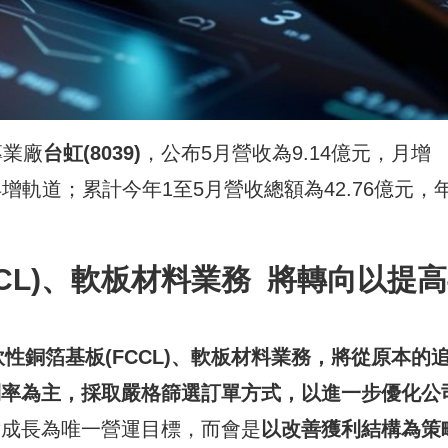
專業廠
台虹
(8039)
，公布5月營收為9.14億元，月增
返年增軌道；累計今年1至5月營收總額為42.76億元，
CL)
、軟板材料業務
將轉向以提高
軟性銅箔基板
(FCCL)
、軟板材料業務，將從原本的
利率為主，採取嚴格篩選訂單方式，以進一步優化公
對成長為唯一營運目標，而會是
以改善獲利結構為策