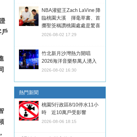
NBA灌籃王Zach LaVine 降
臨桃園大溪 揮毫草書、首
證
擲聖筊稱讚桃園處處是驚喜
客戶
2026-08-02 17:29
竹北新月沙灣熱力開唱
進
2026海洋音樂祭萬人湧入
同
2026-08-02 16:30
熱門新聞
桃園5行政區8/10停水11小
智
時 近10萬戶受影響
頻
2026-08-06 18:15
，