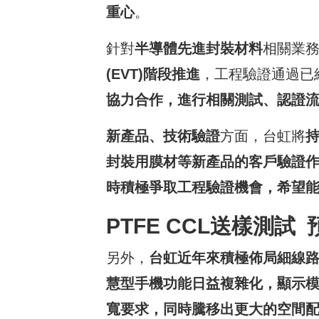
重心
。
針對
半導體先進封裝材料
相關業
(EVT)
階段推進
，工程驗證通過已
協力合作，進行相關測試、認證
新產品、技術驗證
方面，台虹將
封裝用膜材等新產品的客戶驗證
時積極爭取工程驗證機會，希望
PTFE CCL
送樣測試
另外，
台虹近年來積極佈局細線
慧型手機功能日益複雜化，顯示
寬要求，同時騰移出更大的空間