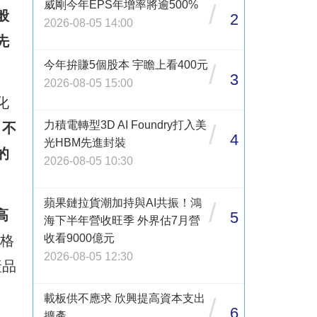
威剛今年EPS年增率將逾500%
/
般
2
2026-08-05 14:00
先
今年拚賺5個股本 宇瞻上看400元
/
3
2026-08-05 15:00
化
力積電轉型3D AI Foundry打入美
，不
/
4
光HBM先進封裝
的
2026-08-05 10:30
蘋果鏈拉貨潮加持與AI共振！鴻
/
高
5
海下半年營收旺季 外界估7月營
收看9000億元
規格
2026-08-05 12:30
產品
載板供不應求 欣興提高資本支出
/
6
擴產