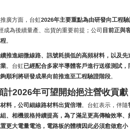
務推廣方面，台虹
2026
年主要重點為由研發向工程驗
經成為後續量產、出貨的重要前提；公司
目前正與
流程
。
持續推進細微線路、訊號耗損低的高頻材料，以及先
作業
。台虹
已經配合多家半導體客戶進行送樣測試，
能夠順利將研發成果向前推進至工程驗證階段
。
預計
2026
年可望開始挹注營收貢獻
路材料，公司細線路材料出貨倍增
。台虹表示，伴隨
模組、相機規格持續提高，為了滿足更高傳輸效率、
配置更大電量電池，電路板的體積因此必須愈做愈小