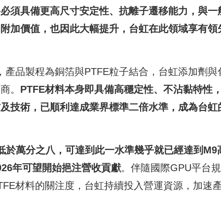
料必須具備更高尺寸安定性、抗離子遷移能力，與一
的附加價值，也因此大幅提升，台虹在此領域享有領
，產品製程為銅箔與PTFE粒子結合，台虹添加劑與
廠商。
PTFE
材料本身即具備高穩定性、不沾黏特性
方及技術，已順利達成業界標準二倍水準，成為台虹
低於萬分之八，可達到此一水準幾乎就已經達到
M9
026
年可望開始挹注營收貢獻
。伴隨國際GPU平台
TFE材料的關注度，台虹持續投入營運資源，加速