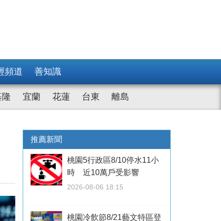
經頻道
善知識
基隆
宜蘭
花蓮
台東
離島
推薦新聞
桃園5行政區8/10停水11小
時 近10萬戶受影響
2026-08-06 18:15
桃園冷飲節8/21藝文特區登