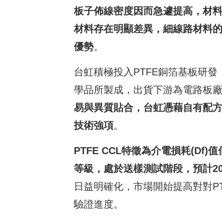
板子佈線密度因而急遽提高，材
材料存在明顯差異，細線路材料
優勢
。
台虹積極投入PTFE銅箔基板研發
學品所製成，出貨下游為電路板
易與異質貼合，台虹憑藉自有配
技術強項
。
PTFE CCL
特徵為介電損耗
(Df)
值
等級，處於送樣測試階段，預計
2
日益明確化，市場開始提高對對P
驗證進度。