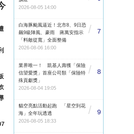
今
2026-08-05 14:00
白海豚颱風逼近！北市8、9日恐
/
遭
7
飆9級陣風、豪雨 蔣萬安指示
「料敵從寬」全面整備
2026-08-06 16:00
利
業界唯一！ 凱基人壽獲「保險
/
8
信望愛獎」首座公司類「保險特
板
殊貢獻獎」
軟
2026-08-04 19:05
導
貓空亮點活動起跑 「星空到花
/
9
海」全年玩透透
2026-08-05 18:33
07