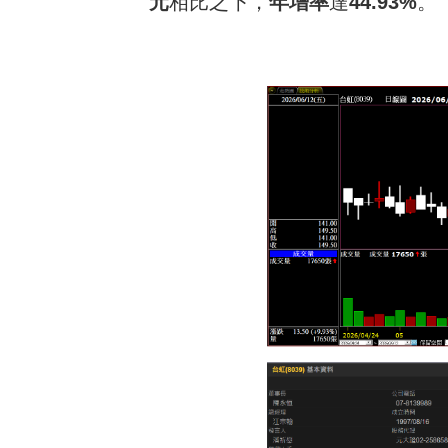
元
相比之下，
年增率
達
44.93%
。