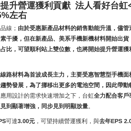
始提升營運獲利貢獻
法人看好台虹
5%
左右
產品線；
由於受惠新產品材料的銷售動能升溫，儘管
因素干擾，但在新產品、美系手機新機材料開始出貨
用占比，可望順利站上雙位數，也將開始提升營運獲
細線路材料為首波成長主力，主要受惠智慧型手機面
場趨勢發展，為了挪移出更多的電池空間，因此帶動
關應用設計的需求快速增加之下，台虹
全力配合客戶
經見到顯著增強，同步見到明顯放量
。
PS
可達
3.00
元
，可望持續營運獲利，與
去年
EPS 2.