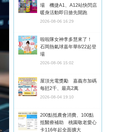
場 機捷A1、A12站快閃店
暖身活動即日搶先開跑
2026-08-06 16:29
啦啦隊女神李多慧來了！
石岡熱氣球嘉年華8/22起登
場
2026-08-06 15:02
屋頂光電獎勵 嘉義市加碼
每瓩2千、最高2萬
2026-08-04 19:10
200點抵農會消費、100點
抵醫療補助 桃園敬老愛心
卡116年起全面擴大