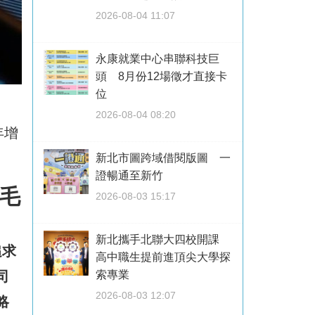
2026-08-04 11:07
永康就業中心串聯科技巨
頭 8月份12場徵才直接卡
位
2026-08-04 08:20
年增
新北市圖跨域借閱版圖 一
證暢通至新竹
毛
2026-08-03 15:17
新北攜手北聯大四校開課
追求
高中職生提前進頂尖大學探
司
索專業
2026-08-03 12:07
略