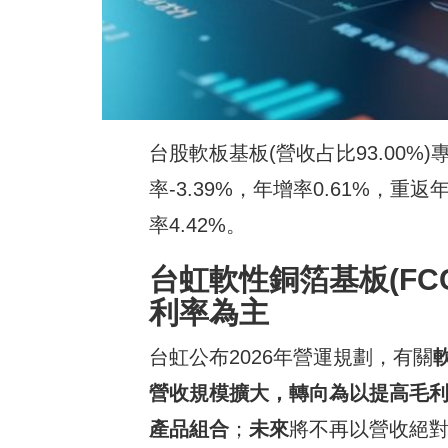
台股軟板基板(營收占比93.00%)
率-3.39%，年增率0.61%，重
率4.42%。
台虹軟性銅箔基板
(FC
利率為主
台虹公布2026年營運規劃，有關
營收規模擴大，轉向為以提高毛
產品組合
；
未來
將不再以營收絕