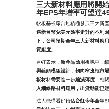
三大新材料應用將開
年
EPS
年增率
可望
達
4
軟板基板廠台虹積極發展三大新
遇新台幣兌美元匯率走升的不利
下，公司預期全年三大新材料應
貢獻度
。
台虹表示，
新產品應用板塊中，
與鏡頭模組設計，朝向窄邊框市
板材料需要進一步縮減薄度
，相
入細線路材料應用，出貨動能已
法人機構看好預估
台虹今
年全年
E