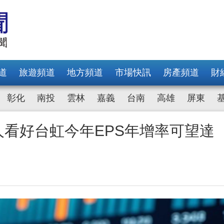
道
旅遊頻道
地方頻道
市場快訊
房產頻道
財
彰化
南投
雲林
嘉義
台南
高雄
屏東
人看好台虹今年EPS年增率可望達