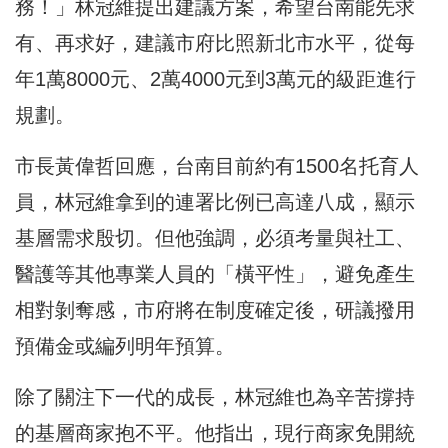
務！」林冠維提出建議方案，希望台南能先求
有、再求好，建議市府比照新北市水平，從每
年1萬8000元、2萬4000元到3萬元的級距進行
規劃。
市長黃偉哲回應，台南目前約有1500名托育人
員，林冠維拿到的連署比例已高達八成，顯示
基層需求殷切。但他強調，必須考量與社工、
醫護等其他專業人員的「橫平性」，避免產生
相對剝奪感，市府將在制度確定後，研議撥用
預備金或編列明年預算。
除了關注下一代的成長，林冠維也為辛苦撐持
的基層商家抱不平。他指出，現行商家免開統