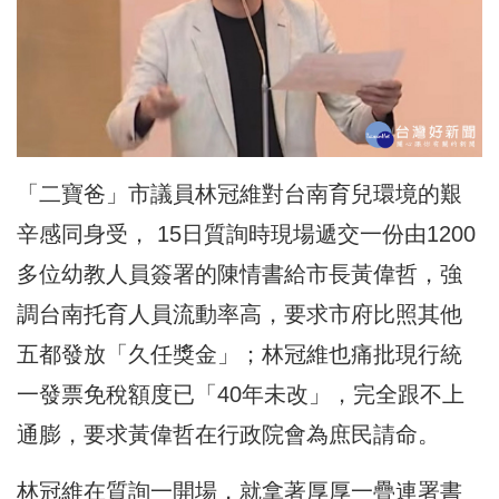
「二寶爸」市議員林冠維對台南育兒環境的艱
辛感同身受， 15日質詢時現場遞交一份由1200
多位幼教人員簽署的陳情書給市長黃偉哲，強
調台南托育人員流動率高，要求市府比照其他
五都發放「久任獎金」；林冠維也痛批現行統
一發票免稅額度已「40年未改」，完全跟不上
通膨，要求黃偉哲在行政院會為庶民請命。
林冠維在質詢一開場，就拿著厚厚一疊連署書