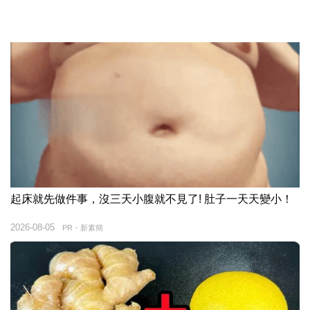
起床就先做件事，沒三天小腹就不見了! 肚子一天天變小！
2026-08-05
PR・新素簡