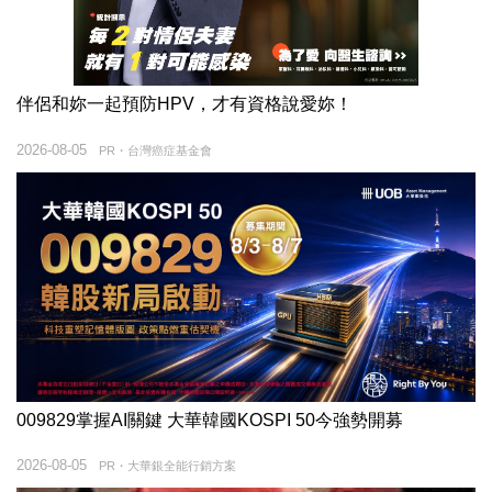
伴侶和妳一起預防HPV，才有資格說愛妳！
2026-08-05
PR・台灣癌症基金會
009829掌握AI關鍵 大華韓國KOSPI 50今強勢開募
2026-08-05
PR・大華銀全能行銷方案