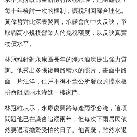
每十年檢討一次的機制，讓稅利回歸合理化。
黃偉哲對此深表贊同，承諾會向中央反映，爭
取調高小規模營業人的免稅額度，以反映真實
物價水平。
林冠維針對永康區長年的淹水痼疾提出強力質
詢。他秀出多張復興路積水的照片，畫面中路
面一片汪洋，住戶不得不拿公所發放的擋水板
拚命阻擋雨水灌進一樓家門。
林冠維表示，永康復興路每逢雨季必淹，這項
問題他已在議會追蹤兩年，但每次下雨居民依
然要過著擔驚受怕的日子。他質疑，雖然水退