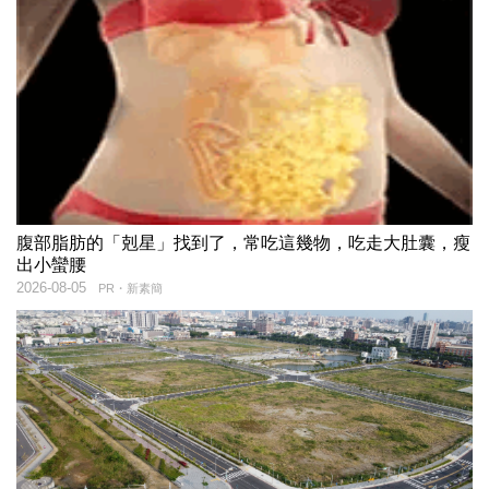
腹部脂肪的「剋星」找到了，常吃這幾物，吃走大肚囊，瘦
出小蠻腰
2026-08-05
PR・新素簡