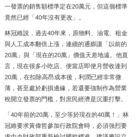
一發票的銷售額標準定在20萬元，但這個標準
竟然已經「40年沒有更改」。
林冠維說，過去40年來，原物料、油電、租金
與人工成本翻倍上漲，連續的通膨讓「以前的
20萬」與「現在的20萬」價值天差地遠。他直
言，現在很多小吃店、便當店即便月營收達到
20萬，在扣除高昂成本後，利潤已經非常微
薄，甚至處於虧損邊緣，若還要強制作為營業
稅開立發票的門檻，對庶民經濟是沉重打擊。
「40年前的20萬，至少等於現在的40萬！」林
冠維要求黃偉哲參加行政院會時，必須強烈要
求中央財政部重新檢討國稅標准，建議應設立