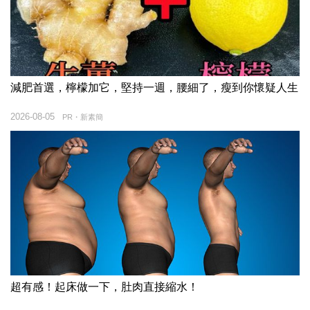
減肥首選，檸檬加它，堅持一週，腰細了，瘦到你懷疑人生
2026-08-05
PR・新素簡
超有感！起床做一下，肚肉直接縮水！