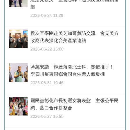
襲
2026-06-24 11:28
侯友宜率團赴美芝加哥參訪交流 會見美方
政商代表深化台美產業連結
2026-06-22 16:00
蔣萬安讚「輝達落腳北士科」關鍵推手！
李四川屏東同鄉會同台催票人氣爆棚
2026-05-31 10:46
國民黨彰化市長初選女將表態 主張公平民
調、藍白合作拚整合
2026-05-27 15:55