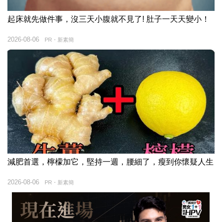
起床就先做件事，沒三天小腹就不見了! 肚子一天天變小！
2026-08-06
PR・新素簡
減肥首選，檸檬加它，堅持一週，腰細了，瘦到你懷疑人生
2026-08-06
PR・新素簡