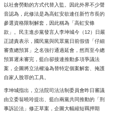
以社會勞動的方式代替入監。因此外界不少聲
音認為，此修法是為高虹安欲連任新竹市長的
參選資格限制解套，因此稱為「高虹安條
款」。民主進步黨發言人李坤城今（12）日嚴
正譴責表示，國民黨與民眾黨日前假借「仔細
審查總預算」之名強行通過延會，然而至今總
預算遲未審完，藍白卻接連推動多項爭議法
案，企圖將立法權淪為替特定個案解套、掩護
自家人脫罪的工具。
李坤城指出，立法院司法法制委員會昨日審議
由立委翁曉玲提出、藍白兩黨共同推動的「刑
事訴訟法」修正草案，企圖大幅縮短羈押期