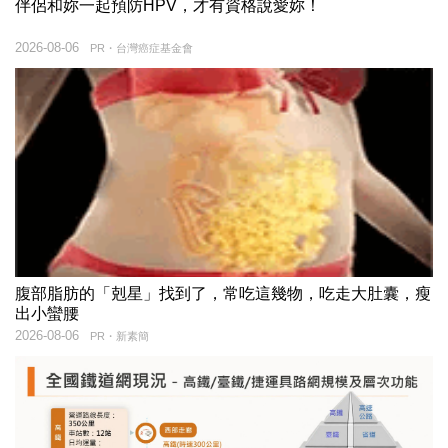
伴侶和妳一起預防HPV，才有資格說愛妳！
2026-08-06
PR・台灣癌症基金會
腹部脂肪的「剋星」找到了，常吃這幾物，吃走大肚囊，瘦
出小蠻腰
2026-08-06
PR・新素簡