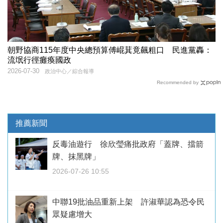
朝野協商115年度中央總預算傅崐萁竟飆粗口 民進黨轟：
流氓行徑癱瘓國政
2026-07-30
政治中心／綜合報導
Recommended by
推薦新聞
反毒油遊行 徐欣瑩痛批政府「蓋牌、擋箭
牌、抹黑牌」
2026-07-26 10:55
中聯19批油品重新上架 許淑華認為恐令民
眾疑慮增大