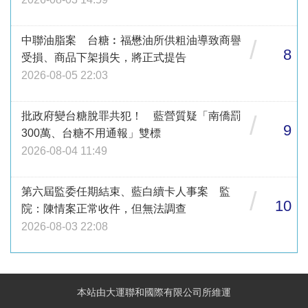
中聯油脂案 台糖︰福懋油所供粗油導致商譽
/
8
受損、商品下架損失，將正式提告
2026-08-05 22:03
批政府變台糖脫罪共犯！ 藍營質疑「南僑罰
/
9
300萬、台糖不用通報」雙標
2026-08-04 11:49
第六屆監委任期結束、藍白續卡人事案 監
/
10
院：陳情案正常收件，但無法調查
2026-08-03 22:08
本站由大運聯和國際有限公司所維運