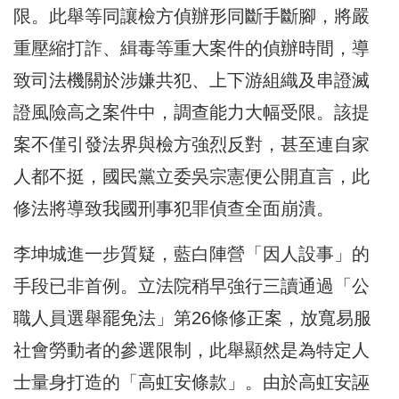
限。此舉等同讓檢方偵辦形同斷手斷腳，將嚴
重壓縮打詐、緝毒等重大案件的偵辦時間，導
致司法機關於涉嫌共犯、上下游組織及串證滅
證風險高之案件中，調查能力大幅受限。該提
案不僅引發法界與檢方強烈反對，甚至連自家
人都不挺，國民黨立委吳宗憲便公開直言，此
修法將導致我國刑事犯罪偵查全面崩潰。
李坤城進一步質疑，藍白陣營「因人設事」的
手段已非首例。立法院稍早強行三讀通過「公
職人員選舉罷免法」第26條修正案，放寬易服
社會勞動者的參選限制，此舉顯然是為特定人
士量身打造的「高虹安條款」。由於高虹安誣