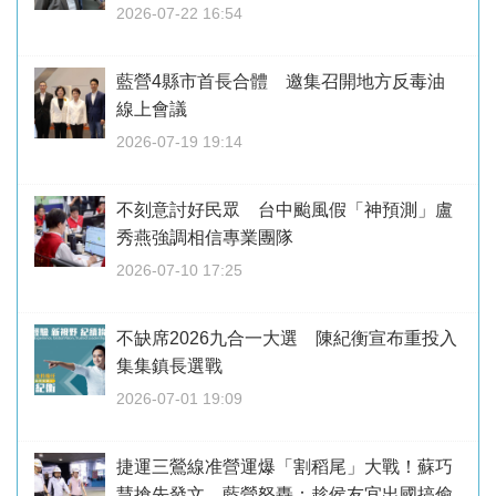
2026-07-22 16:54
藍營4縣市首長合體 邀集召開地方反毒油
線上會議
2026-07-19 19:14
不刻意討好民眾 台中颱風假「神預測」盧
秀燕強調相信專業團隊
2026-07-10 17:25
不缺席2026九合一大選 陳紀衡宣布重投入
集集鎮長選戰
2026-07-01 19:09
捷運三鶯線准營運爆「割稻尾」大戰！蘇巧
慧搶先發文 藍營怒轟：趁侯友宜出國搞偷