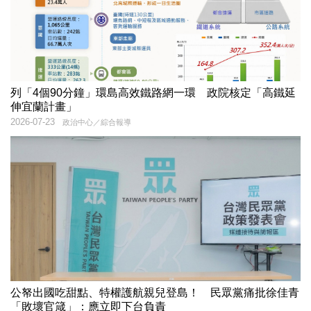
列「4個90分鐘」環島高效鐵路網一環 政院核定「高鐵延
伸宜蘭計畫」
2026-07-23
政治中心／綜合報導
公帑出國吃甜點、特權護航親兒登島！ 民眾黨痛批徐佳青
「敗壞官箴」：應立即下台負責