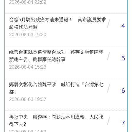
2026-08-04 22:09
台糖5月驗出致癌毒油未通報！ 南市議員要求
/
4
嚴格修法補漏
2026-08-03 15:20
綠營台東縣長選情整合成功 蔡英文坐鎮陳瑩
/
5
競總主委、劉櫂豪任總幹事
2026-08-04 15:23
鄭麗文彰化合體魏平政 喊話打造「台灣第七
/
6
都」
2026-08-03 19:37
再批中央 盧秀燕：問題油不用通報，人民吃
/
7
得下去?
2026-08-03 14:59