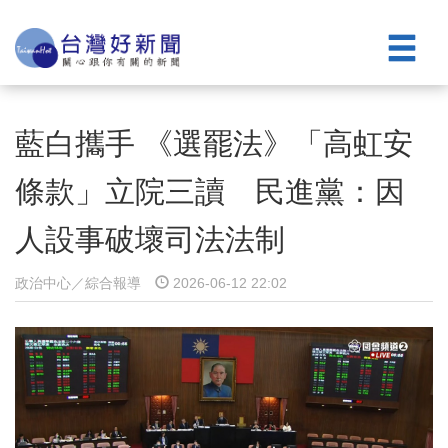
藍白攜手 《選罷法》「高虹安
條款」立院三讀 民進黨：因
人設事破壞司法法制
政治中心／綜合報導
2026-06-12 22:02