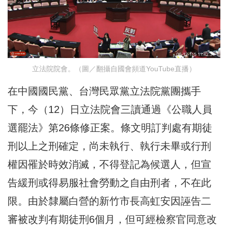
立法院院會。（圖／翻攝自國會頻道YouTube直播）
在中國國民黨、台灣民眾黨立法院黨團攜手
下，今（12）日立法院會三讀通過《公職人員
選罷法》第26條修正案。條文明訂判處有期徒
刑以上之刑確定，尚未執行、執行未畢或行刑
權因罹於時效消滅，不得登記為候選人，但宣
告緩刑或得易服社會勞動之自由刑者，不在此
限。由於隸屬白營的新竹市長高虹安因誣告二
審被改判有期徒刑6個月，但可經檢察官同意改