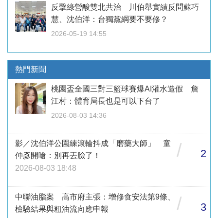
反擊綠營酸雙北共治 川伯舉實績反問蘇巧
慧、沈伯洋：台獨黨綱要不要修？
2026-05-19 14:55
熱門新聞
桃園盃全國三對三籃球賽爆AI灌水造假 詹
江村：體育局長也是可以下台了
2026-08-03 14:36
影／沈伯洋公園練滾輪抖成「磨藥大師」 童
/
2
仲彥開嗆：別再丟臉了！
2026-08-03 18:48
中聯油脂案 高市府主張：增修食安法第9條、
/
3
檢驗結果與粗油流向應申報