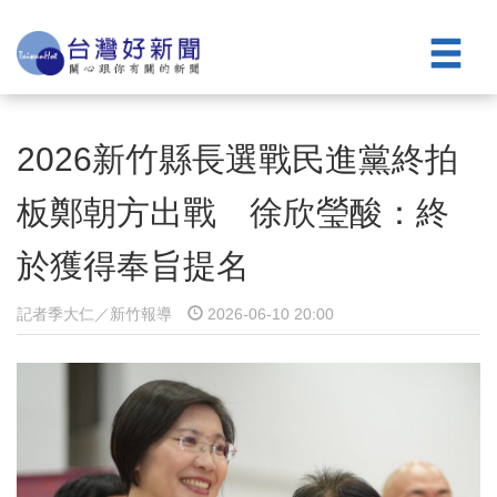
2026新竹縣長選戰民進黨終拍
板鄭朝方出戰 徐欣瑩酸：終
於獲得奉旨提名
記者季大仁／新竹報導
2026-06-10 20:00