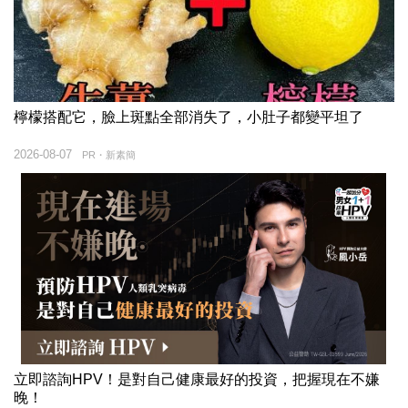
檸檬搭配它，臉上斑點全部消失了，小肚子都變平坦了
2026-08-07
PR・新素簡
立即諮詢HPV！是對自己健康最好的投資，把握現在不嫌
晚！