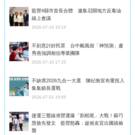
藍營4縣市首長合體 邀集召開地方反毒油
線上會議
2026-07-19 19:14
不刻意討好民眾 台中颱風假「神預測」盧
秀燕強調相信專業團隊
2026-07-10 17:25
不缺席2026九合一大選 陳紀衡宣布重投入
集集鎮長選戰
2026-07-01 19:09
捷運三鶯線准營運爆「割稻尾」大戰！蘇巧
慧搶先發文 藍營怒轟：趁侯友宜出國搞偷
襲