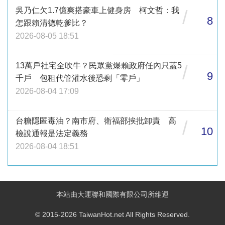
吳乃仁欠1.7億爽搭豪車上健身房 柯文哲：我
/
8
怎跟賴清德乾爹比？
2026-08-05 18:51
13萬戶社宅全吹牛？民眾黨爆賴政府任內只蓋5
/
9
千戶 包租代管灌水後恐剩「零戶」
2026-08-04 17:09
台糖隱匿毒油？南市府、衛福部挨批卸責 高
/
10
檢說通報是法定義務
2026-08-04 18:51
本站由大運聯和國際有限公司所維運
© 2015-2026 TaiwanHot.net All Rights Reserved.