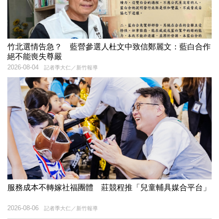
竹北選情告急？ 藍營參選人杜文中致信鄭麗文：藍白合作
絕不能喪失尊嚴
2026-08-04
記者季大仁／新竹報導
服務成本不轉嫁社福團體 莊競程推「兒童輔具媒合平台」
2026-08-06
記者季大仁／新竹報導