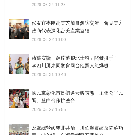
2026-06-24 11:28
侯友宜率團赴美芝加哥參訪交流 會見美方
政商代表深化台美產業連結
2026-06-22 16:00
蔣萬安讚「輝達落腳北士科」關鍵推手！
李四川屏東同鄉會同台催票人氣爆棚
2026-05-31 10:46
國民黨彰化市長初選女將表態 主張公平民
調、藍白合作拚整合
2026-05-27 15:55
反擊綠營酸雙北共治 川伯舉實績反問蘇巧