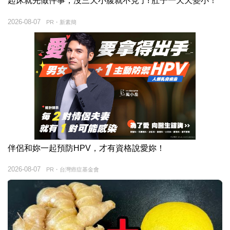
起床就先做件事，沒三天小腹就不見了! 肚子一天天變小！
2026-08-07
PR・新素簡
伴侶和妳一起預防HPV，才有資格說愛妳！
2026-08-07
PR・台灣癌症基金會