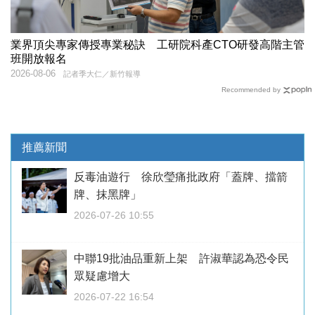
業界頂尖專家傳授專業秘訣 工研院科產CTO研發高階主管
班開放報名
2026-08-06
記者季大仁／新竹報導
Recommended by
推薦新聞
反毒油遊行 徐欣瑩痛批政府「蓋牌、擋箭
牌、抹黑牌」
2026-07-26 10:55
中聯19批油品重新上架 許淑華認為恐令民
眾疑慮增大
2026-07-22 16:54