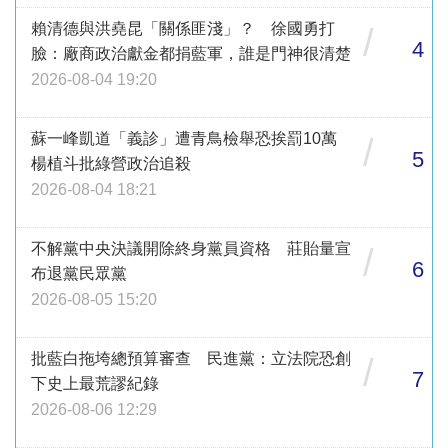
賴清德與洪堯昆「關係匪淺」？ 徐國勇打
/
4
臉：廠商政治獻金都捐藍軍，誰是門神很清楚
2026-08-04 19:20
蘇一峰凱道「義診」遭青鳥檢舉恐挨罰10萬
/
5
楊植斗批綠營政治追殺
2026-08-04 18:21
不解黨中央決議開除終身黨員資格 莊貽量宣
/
6
布退黨民眾黨
2026-08-05 15:20
批藍白拖垮總預算審查 民進黨：立法院恐創
/
7
下史上最荒謬紀錄
2026-08-06 12:29