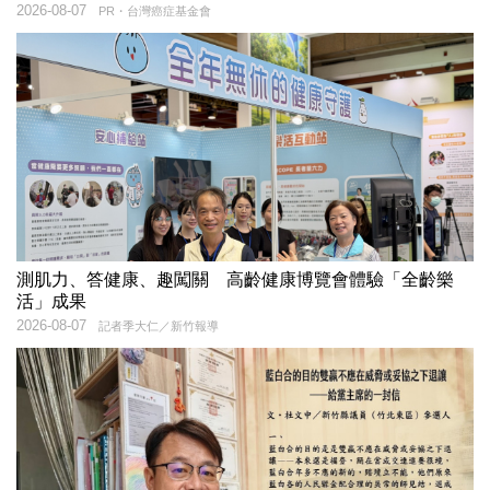
2026-08-07
PR・台灣癌症基金會
測肌力、答健康、趣闖關 高齡健康博覽會體驗「全齡樂
活」成果
2026-08-07
記者季大仁／新竹報導