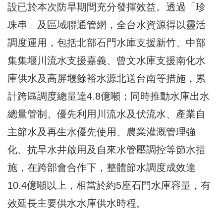
設已於本次防旱期間充分發揮效益。透過「珍
珠串」及區域聯通管網，全台水資源得以靈活
調度運用，包括北部石門水庫支援新竹、中部
集集堰川流水支援嘉義、曾文水庫支援南化水
庫供水及高屏堰餘裕水源北送台南等措施，累
計跨區調度總量達4.8億噸；同時推動水庫出水
總量管制、優先利用川流水及伏流水、產業自
主節水及再生水優先使用、農業灌溉管理強
化、抗旱水井啟用及自來水管壓調控等節水措
施，在跨部會合作下，整體節水調度成效達
10.4億噸以上，相當於約5座石門水庫容量，有
效延長主要供水水庫供水時程。