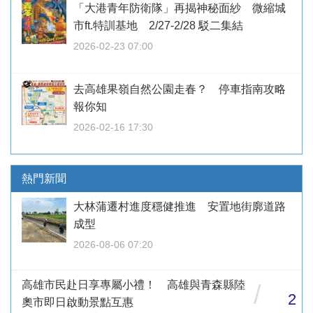
「大港青年防衛隊」再揭神秘面紗 微縮城
市ft.特訓基地 2/27-2/28 駁二集結
2026-02-23 07:00
去高雄果嶺自然公園走春？ 停車指南攻略
報你知
2026-02-16 17:30
熱門新聞
大林蒲遷村進度穩健推進 安置地街廓道路
成型
2026-08-06 07:20
高雄市民赴日享專屬小禮！ 高雄與青森縣陸
/
2
奧市即日啟動景點互惠