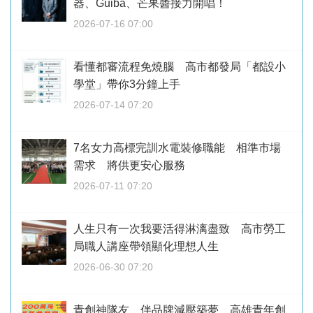
器、Guiba、芒果醬接力開唱！
2026-07-16 07:00
看懂都審流程免燒腦 高市都發局「都設小
學堂」帶你3分鐘上手
2026-07-14 07:20
7名女力高標完訓水電裝修職能 相準市場
需求 將供更安心服務
2026-07-11 07:20
人生只有一次我要活得淋漓盡致 高市勞工
局職人講座帶領顯化理想人生
2026-06-30 07:20
青創神隊友、伴品牌減壓築夢 高雄青年創