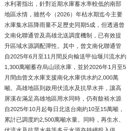
水利署指出，針對近期水庫蓄水率較低的南部
地區水情，雖然今（2026）年枯水期迄今主要
水庫集水區降雨量不足歷史同期5成，但透過曾
文南化聯通管及高雄北送調度機制，已有效提
升區域水源調配彈性。其中，曾文南化聯通管
自2025年6月至11月間反向輸送甲仙堰川流水約
1,300萬噸蓄存烏山頭水庫，並於2026年1月至5
月間由曾文水庫支援南化水庫供水約2,000萬
噸。高雄地區則啟用伏流水及抗旱水井，讓高
屏溪在滿足高雄地區用水同時，仍有餘裕水源
自2025年10月起每日北送台南約10至15萬噸，
累計已調度約2,500萬噸水量。同時，再生水、
伏流水及抗旱水井等多元水源亦持續投入供