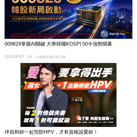
009829掌握AI關鍵 大華韓國KOSPI 50今強勢開募
2026-08-07
PR・大華銀全能行銷方案
伴侶和妳一起預防HPV，才有資格說愛妳！