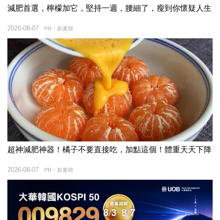
減肥首選，檸檬加它，堅持一週，腰細了，瘦到你懷疑人生
2026-08-07
PR・新素簡
超神減肥神器！橘子不要直接吃，加點這個！體重天天下降
2026-08-07
PR・新素簡