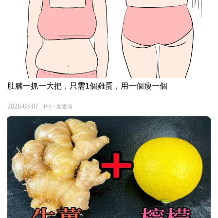
肚腩一抓一大把，只需1個雞蛋，用一個瘦一個
2026-08-07
PR・新素簡