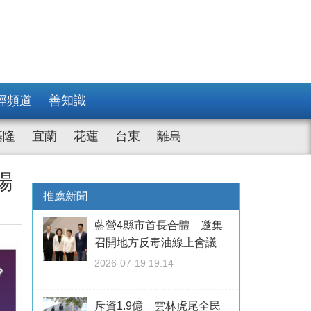
經頻道
善知識
基隆
宜蘭
花蓮
台東
離島
場
推薦新聞
藍營4縣市首長合體 邀集
召開地方反毒油線上會議
2026-07-19 19:14
斥資1.9億 雲林虎尾全民