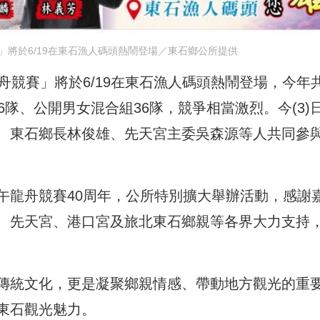
將於6/19在東石漁人碼頭熱鬧登場／東石鄉公所提供
舟競賽」將於6/19在東石漁人碼頭熱鬧登場，今年
6隊、公開男女混合組36隊，競爭相當激烈。今(3)
、東石鄉長林俊雄、先天宮主委吳森源等人共同參
午龍舟競賽40周年，公所特別擴大舉辦活動，感謝
、先天宮、港口宮及旅北東石鄉親等各界大力支持
傳統文化，更是凝聚鄉親情感、帶動地方觀光的重
東石觀光魅力。