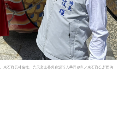
東、東石鄉長林俊雄、先天宮主委吳森源等人共同參與／東石鄉公所提供