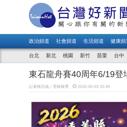
政治頻道
社會頻道
生活頻道
健康頻
台北
新北
桃園
新竹
苗栗
台中
東石龍舟賽40周年6/1
記者林詩涵／雲林報導
2026-06-03 20:49