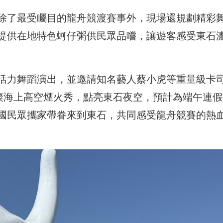
除了最受矚目的龍舟競渡賽事外，現場還規劃精彩
提供在地特色蚵仔粥供民眾品嚐，讓遊客感受東石
活力舞蹈演出，並邀請知名藝人蔡小虎等重量級卡
璀璨海上高空煙火秀，點亮東石夜空，預計為端午連假
國民眾攜家帶眷來到東石，共同感受龍舟競賽的熱