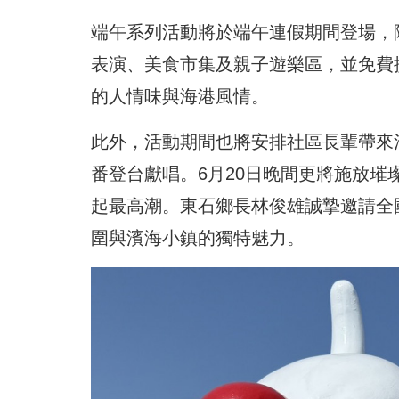
端午系列活動將於端午連假期間登場，
表演、美食市集及親子遊樂區，並免費
的人情味與海港風情。
此外，活動期間也將安排社區長輩帶來
番登台獻唱。6月20日晚間更將施放
起最高潮。東石鄉長林俊雄誠摯邀請全
圍與濱海小鎮的獨特魅力。