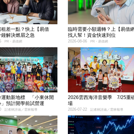
房租差一點？快上【易借
臨時需要小額週轉？上【易借
分鐘解決燃眉之急
找人幫！資金快速到位
6
2026-08-06
PR・易借網
PR・易借網
齡運動新地標 「小東休閒
2026雲西海洋音樂季 7/25重
心」預計開學前試營運
場
0
2026-07-22
記者林詩涵／雲林報導
記者林詩涵／雲林報導