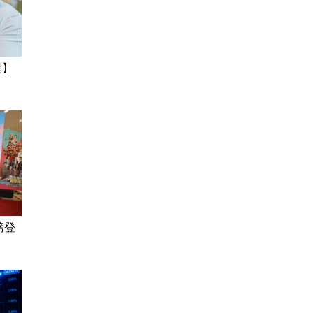
網】
磅登