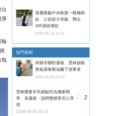
舞台
張麗善籲中央恢復一般補助
濃厚
款 公告財力等級、釋出
345億統籌款
2025-09-14 17:31
司輪
掀
熱門新聞
血氛
跨縣市聯防通報 雲林啟動
查核源春製油廠下游業者
2026-08-04 20:43
雲林國產羊乳檢驗符合國家標
/
2
準 張麗善：認明雙標章安心享
用
2026-08-05 20:11