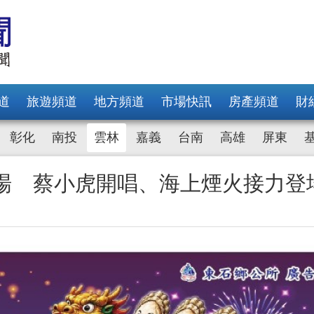
道
旅遊頻道
地方頻道
市場快訊
房產頻道
財
彰化
南投
雲林
嘉義
台南
高雄
屏東
9登場 蔡小虎開唱、海上煙火接力登