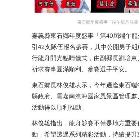
東石鄉年度盛事「端午龍舟競賽」
嘉義縣東石鄉年度盛事「第40屆端午龍
引42支隊伍報名參賽，其中公開男子組
行龍舟開光點睛儀式，由副縣長劉培東
祈求賽事圓滿順利、參賽選手平安。
東石鄉長林俊雄表示，今年適逢東石端
縣政府、雲嘉南濱海國家風景區管理處
活動得以順利推動。
林俊雄指出，龍舟競賽不僅是地方重要
動，希望透過系列精彩活動，持續提升