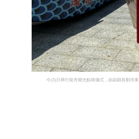
今(3)日舉行龍舟開光點睛儀式，由副縣長劉培