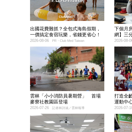
出國花費難抓？全包式海島假期，
下個月
一價搞定食宿玩樂，省錢更省心！
網】三
2026-08-06
2026-08-0
PR・Club Med Taiwan
雲林「小小消防員暑期營」 首場
打造全
麥寮社教園區登場
運動中
2026-07-26
2026-07-1
記者林詩涵／雲林報導