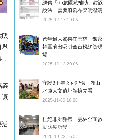
網傳「65歲隱藏補助」錯誤
說法 雲縣府發布聲明澄清
2025-12-17 19:05
共吸
跨年最大驚喜在雲林 獨家
日舉
韓團演出吸引全台粉絲衝現
場
與，
2025-12-12 20:08
守護3千年文化記憶 湖山
嘉義
水庫人文遺址館搶先看
，讓
2025-11-09 18:20
杜絕非洲豬瘟 雲林全面啟
要活
動防疫應變
2025-10-22 16:37